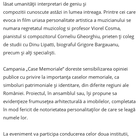
lăsat umanității interpretari de geniu și
compozitii cunoscute astăzi in lumea intreaga. Printre cei care
evoca in film uriasa personalitate artistica a muzicianului se
numara regretatul muzicolog si profesor Viorel Cosma,
pianistul si compozitorul Corneliu Gheorghiu, prieten ți coleg
de studii cu Dinu Lipatti, biograful Grigore Bargauanu,
precum și alți specialiști.
Campania „Case Memoriale” doreste sensibilizarea opiniei
publice cu privire la importanța caselor memoriale, ca
simboluri patrimoniale și identitare, din diferite regiuni ale
României. Proiectul, în ansamblul sau, își propune sa
evidențieze frumusețea arhitecturală a imobilelor, completata
în mod fericit de notorietatea personalitaților de care se leagă
numele lor.
La eveniment va participa conducerea celor doua institutii,