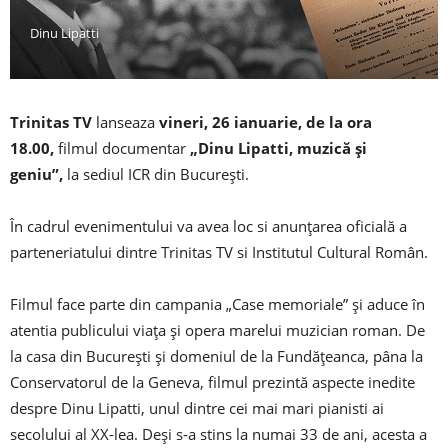
Dinu Lipatti
Trinitas TV
lanseaza
vineri, 26 ianuarie, de la ora
18.00,
filmul documentar
„Dinu Lipatti, muzică și
geniu”,
la sediul ICR din București.
În cadrul evenimentului va avea loc si anunțarea oficială a
parteneriatului dintre Trinitas TV si Institutul Cultural Român.
Filmul face parte din campania „Case memoriale” și aduce în
atentia publicului viața și opera marelui muzician roman. De
la casa din București și domeniul de la Fundățeanca, pâna la
Conservatorul de la Geneva, filmul prezintă aspecte inedite
despre Dinu Lipatti, unul dintre cei mai mari pianisti ai
secolului al XX-lea. Deși s-a stins la numai 33 de ani, acesta a