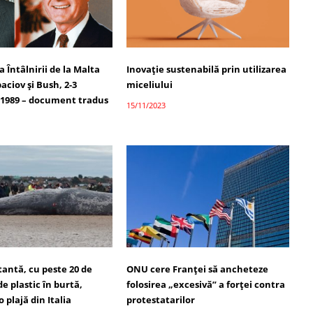
Întâlnirii de la Malta
Inovație sustenabilă prin utilizarea
aciov și Bush, 2-3
miceliului
1989 – document tradus
15/11/2023
tantă, cu peste 20 de
ONU cere Franţei să ancheteze
e plastic în burtă,
folosirea „excesivă” a forţei contra
 plajă din Italia
protestatarilor