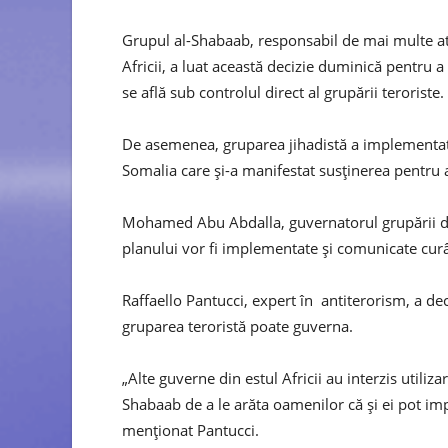
Grupul al-Shabaab, responsabil de mai multe ata
Africii, a luat această decizie duminică pentru 
se află sub controlul direct al grupării teroriste.
De asemenea, gruparea jihadistă a implementat o
Somalia care şi-a manifestat susţinerea pentru 
Mohamed Abu Abdalla, guvernatorul grupării din 
planului vor fi implementate şi comunicate cur
Raffaello Pantucci, expert în antiterorism, a de
gruparea teroristă poate guverna.
„Alte guverne din estul Africii au interzis utiliza
Shabaab de a le arăta oamenilor că şi ei pot imp
menţionat Pantucci.