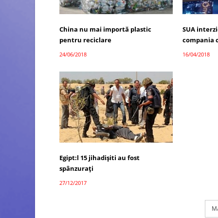
China nu mai importă plastic
SUA interzi
pentru reciclare
compania c
24/06/2018
16/04/2018
Egipt:l 15 jihadișiti au fost
spânzurați
27/12/2017
Ma