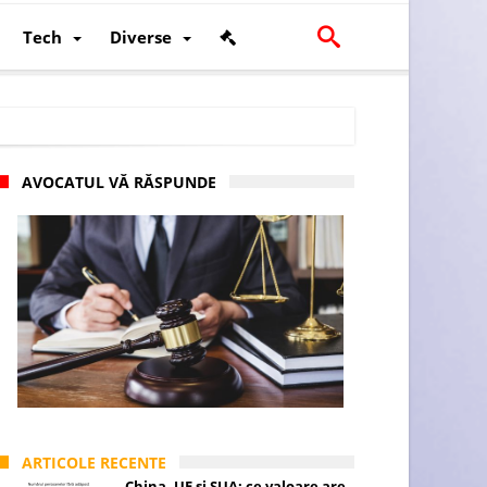
Tech
Diverse
AVOCATUL VĂ RĂSPUNDE
scalității și poziției României în U.E.
ARTICOLE RECENTE
China, UE și SUA: ce valoare are