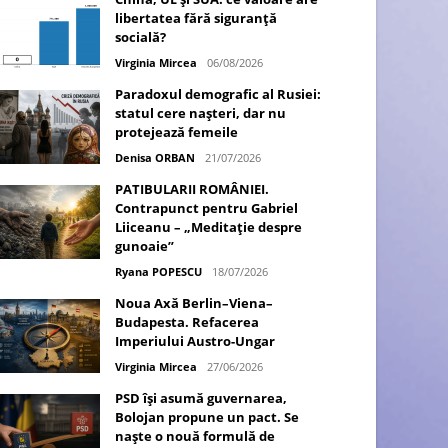
libertatea fără siguranță
socială?
Virginia Mircea
06/08/2026
Paradoxul demografic al Rusiei:
statul cere nașteri, dar nu
protejează femeile
Denisa ORBAN
21/07/2026
PATIBULARII ROMÂNIEI.
Contrapunct pentru Gabriel
Liiceanu – „Meditație despre
gunoaie”
Ryana POPESCU
18/07/2026
Noua Axă Berlin–Viena–
Budapesta. Refacerea
Imperiului Austro-Ungar
Virginia Mircea
27/06/2026
PSD își asumă guvernarea,
Bolojan propune un pact. Se
naște o nouă formulă de