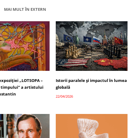
MAI MULT ÎN EXTERN
 expoziției „LOTSOPA –
Istorii paralele și impactul în lumea
timpului” a artistului
globală
nstantin
22/04/2026