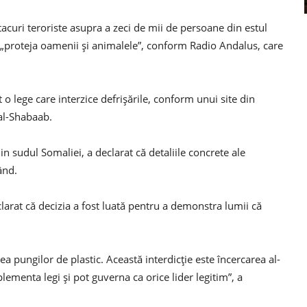
curi teroriste asupra a zeci de mii de persoane din estul
a „proteja oamenii şi animalele”, conform Radio Andalus, care
 lege care interzice defrişările, conform unui site din
al-Shabaab.
sudul Somaliei, a declarat că detaliile concrete ale
ând.
clarat că decizia a fost luată pentru a demonstra lumii că
rea pungilor de plastic. Această interdicţie este încercarea al-
lementa legi şi pot guverna ca orice lider legitim”, a