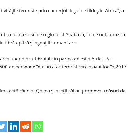
tivităţile teroriste prin comerţul ilegal de fildeş în Africa”, a
e obiecte interzise de regimul al-Shabaab, cum sunt: muzica
rin fibră optică şi agenţiile umanitare.
rea unor atacuri brutale în partea de est a Africii. Al-
00 de persoane într-un atac terorist care a avut loc în 2017
rima dată când al-Qaeda şi aliaţii săi au promovat măsuri de