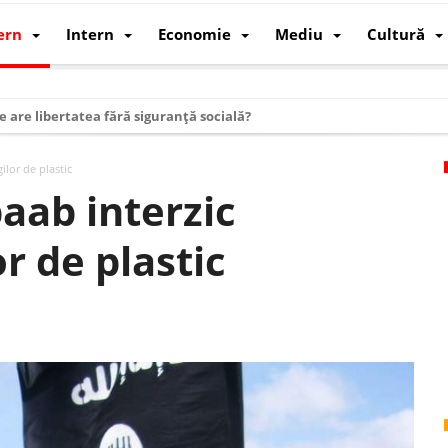
ern
Intern
Economie
Mediu
Cultură
e are libertatea fără siguranță socială?
i mizele din spatele interimatului
ilor de plastic
 cum au devenit cea mai mare economie a lumii
baab interzic
: cum a devenit atelierul lumii și rivalul economic al SUA
r de plastic
: de ce rezistă?
 care revine: o realitate pe care România o simte, nu o spune
ea Europeană. Ce ne așteaptă? – O analiză structurală a demografiei, fi
 supraviețui ca țară
oparticule
p AI pentru a înlocui Nvidia