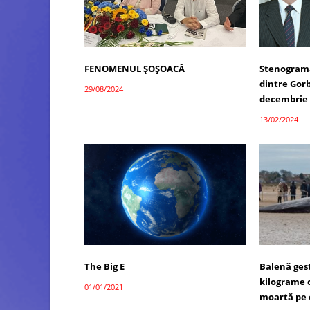
FENOMENUL ȘOȘOACĂ
Stenograma 
dintre Gorb
29/08/2024
decembrie 
13/02/2024
The Big E
Balenă ges
kilograme d
01/01/2021
moartă pe o