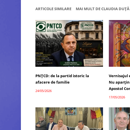
ARTICOLE SIMILARE
MAI MULT DE CLAUDIA DUȚĂ
PNȚCD: de la partid istoric la
Vernisajul
afacere de familie
Nu aparțin 
Apostol Co
24/05/2026
17/05/2026