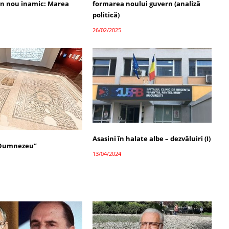
un nou inamic: Marea
formarea noului guvern (analiză
politică)
26/02/2025
Asasini în halate albe – dezvăluiri (I)
 Dumnezeu”
13/04/2024