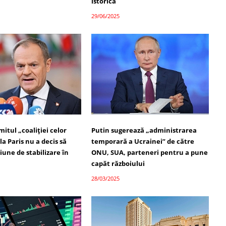
istorică
29/06/2025
itul „coaliției celor
Putin sugerează „administrarea
la Paris nu a decis să
temporară a Ucrainei” de către
iune de stabilizare în
ONU, SUA, parteneri pentru a pune
capăt războiului
28/03/2025