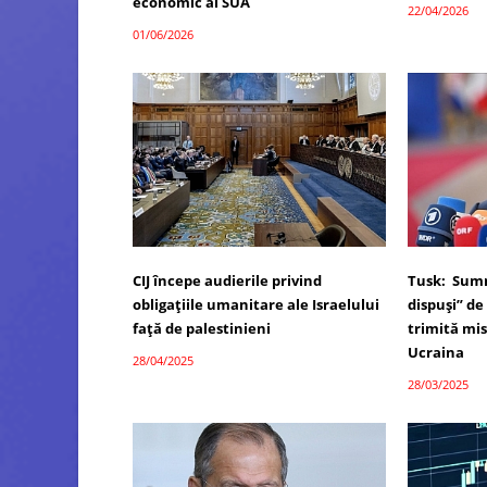
economic al SUA
22/04/2026
01/06/2026
CIJ începe audierile privind
Tusk: Summ
obligațiile umanitare ale Israelului
dispuși” de 
față de palestinieni
trimită mis
Ucraina
28/04/2025
28/03/2025