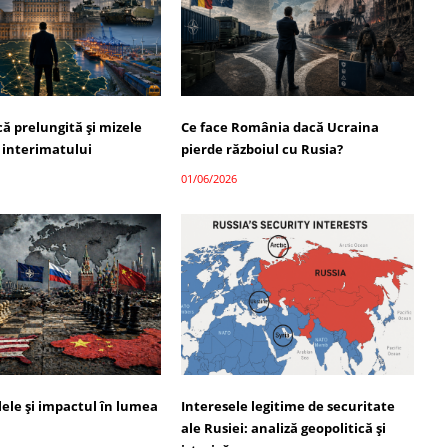
ică prelungită și mizele
Ce face România dacă Ucraina
 interimatului
pierde războiul cu Rusia?
01/06/2026
alele și impactul în lumea
Interesele legitime de securitate
ale Rusiei: analiză geopolitică și