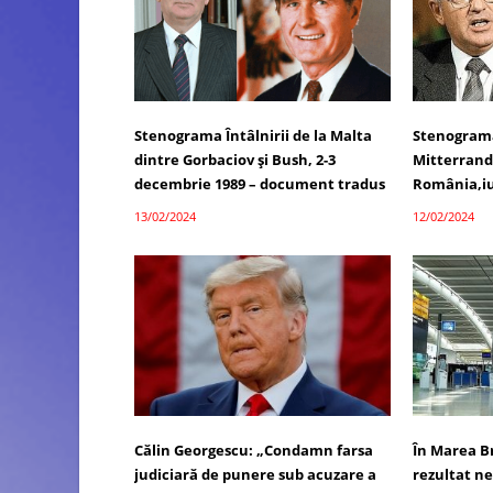
Stenograma Întâlnirii de la Malta
Stenograma
dintre Gorbaciov și Bush, 2-3
Mitterrand
decembrie 1989 – document tradus
România,iu
13/02/2024
12/02/2024
Călin Georgescu: „Condamn farsa
În Marea Br
judiciară de punere sub acuzare a
rezultat ne