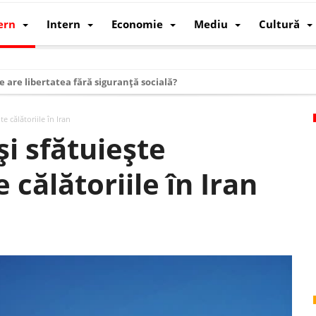
ern
Intern
Economie
Mediu
Cultură
e are libertatea fără siguranță socială?
i mizele din spatele interimatului
te călătoriile în Iran
 cum au devenit cea mai mare economie a lumii
şi sfătuieşte
: cum a devenit atelierul lumii și rivalul economic al SUA
e călătoriile în Iran
: de ce rezistă?
 care revine: o realitate pe care România o simte, nu o spune
ea Europeană. Ce ne așteaptă? – O analiză structurală a demografiei, fi
 supraviețui ca țară
oparticule
p AI pentru a înlocui Nvidia