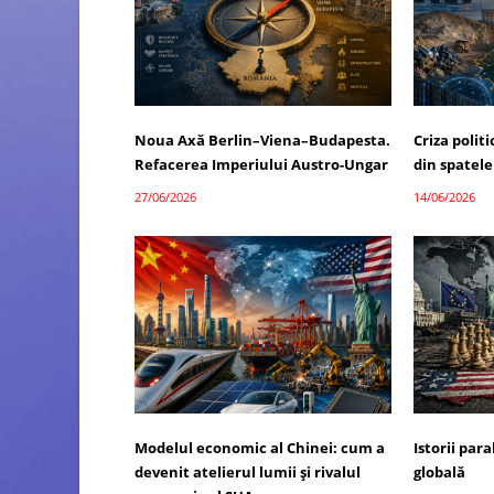
Noua Axă Berlin–Viena–Budapesta.
Criza polit
Refacerea Imperiului Austro-Ungar
din spatele
27/06/2026
14/06/2026
Modelul economic al Chinei: cum a
Istorii par
devenit atelierul lumii și rivalul
globală