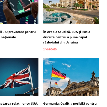
ali – O provocare pentru
În Arabia Saudită, SUA și Rusia
 naționale
discută pentru a pune capăt
războiului din Ucraina
24/03/2025
ețarea relațiilor cu SUA,
Germania: Coaliția posibilă pentru