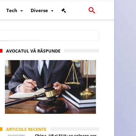
Tech
Diverse
AVOCATUL VĂ RĂSPUNDE
scalității și poziției României în U.E.
ARTICOLE RECENTE
China, UE și SUA: ce valoare are