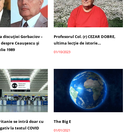
 discuției Gorbaciov –
Profesorul Col. (r) CEZAR DOBRE,
 despre Ceaușescu și
ultima lecţie de istorie…
lie 1989
01/10/2023
itanie se intră doar cu
The Big E
gativ la testul COVID
01/01/2021