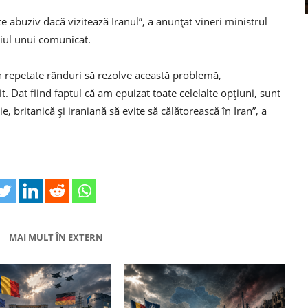
te abuziv dacă vizitează Iranul”, a anunţat vineri ministrul
diul unui comunicat.
în repetate rânduri să rezolve această problemă,
. Dat fiind faptul că am epuizat toate celelalte opţiuni, sunt
ie, britanică şi iraniană să evite să călătorească în Iran”, a
MAI MULT ÎN EXTERN