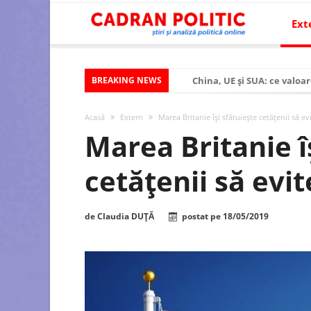
Ext
BREAKING NEWS
China, UE și SUA: ce valoar
Criza politică prelungită ș
Acasă
Extern
Marea Britanie îşi sfătuieşte cetăţenii să evi
Modelul economic al SUA:
Marea Britanie î
Modelul economic al Chinei
cetăţenii să evit
Modelul economic al Rusiei
Occidentul obosit și Estul
de
Claudia DUȚĂ
postat pe
18/05/2019
Viitorul României în Uniun
România – ROExit pentru a
Controlul minții prin nan
Huawei dezvoltă un nou ci