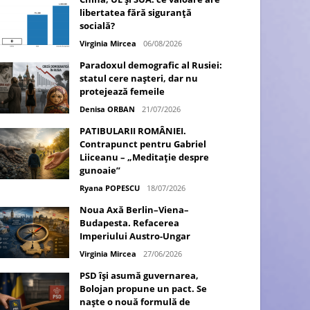
libertatea fără siguranță
socială?
Virginia Mircea
06/08/2026
Paradoxul demografic al Rusiei:
statul cere nașteri, dar nu
protejează femeile
Denisa ORBAN
21/07/2026
PATIBULARII ROMÂNIEI.
Contrapunct pentru Gabriel
Liiceanu – „Meditație despre
gunoaie”
Ryana POPESCU
18/07/2026
Noua Axă Berlin–Viena–
Budapesta. Refacerea
Imperiului Austro-Ungar
Virginia Mircea
27/06/2026
PSD își asumă guvernarea,
Bolojan propune un pact. Se
naște o nouă formulă de