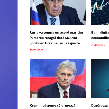
Rusia va semna un acord maritim
Banii digit
în Marea Neagră dacă SUA vor
economiile
„ordona” Ucrainei să îl respecte
25/03/2025
25/03/2025
Kremlinul spune că urmează
După dezgh