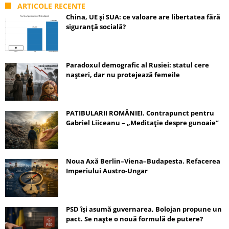
ARTICOLE RECENTE
China, UE și SUA: ce valoare are libertatea fără
siguranță socială?
Paradoxul demografic al Rusiei: statul cere
nașteri, dar nu protejează femeile
PATIBULARII ROMÂNIEI. Contrapunct pentru
Gabriel Liiceanu – „Meditație despre gunoaie”
Noua Axă Berlin–Viena–Budapesta. Refacerea
Imperiului Austro-Ungar
PSD își asumă guvernarea, Bolojan propune un
pact. Se naște o nouă formulă de putere?