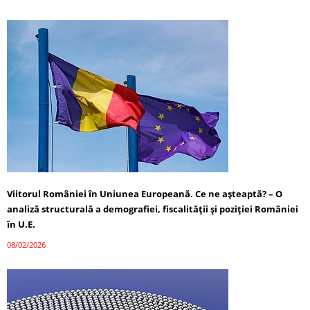
Viitorul României în Uniunea Europeană. Ce ne așteaptă? – O
analiză structurală a demografiei, fiscalității și poziției României
în U.E.
08/02/2026