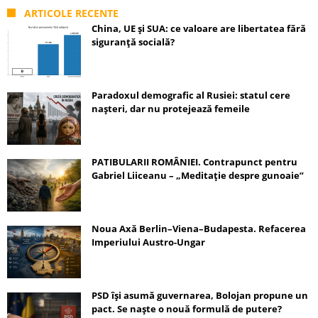
ARTICOLE RECENTE
China, UE și SUA: ce valoare are libertatea fără
siguranță socială?
Paradoxul demografic al Rusiei: statul cere
nașteri, dar nu protejează femeile
PATIBULARII ROMÂNIEI. Contrapunct pentru
Gabriel Liiceanu – „Meditație despre gunoaie”
Noua Axă Berlin–Viena–Budapesta. Refacerea
Imperiului Austro-Ungar
PSD își asumă guvernarea, Bolojan propune un
pact. Se naște o nouă formulă de putere?