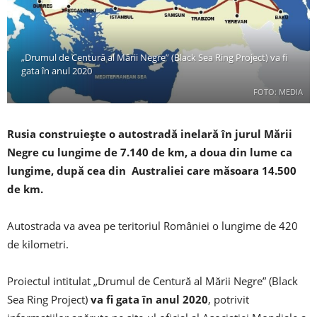
„Drumul de Centură al Mării Negre” (Black Sea Ring Project) va fi
gata în anul 2020
FOTO: MEDIA
Rusia construiește o autostradă inelară în jurul Mării
Negre cu lungime de 7.140 de km, a doua din lume ca
lungime, după cea din Australiei care măsoara 14.500
de km.
Autostrada va avea pe teritoriul României o lungime de 420
de kilometri.
Proiectul intitulat „Drumul de Centură al Mării Negre” (Black
Sea Ring Project)
va fi gata în anul 2020
, potrivit