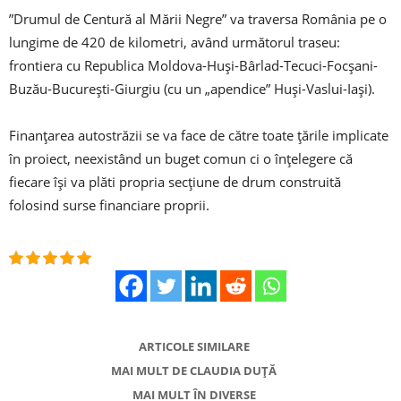
”Drumul de Centură al Mării Negre” va traversa România pe o
lungime de 420 de kilometri, având următorul traseu:
frontiera cu Republica Moldova-Huşi-Bârlad-Tecuci-Focşani-
Buzău-Bucureşti-Giurgiu (cu un „apendice” Huşi-Vaslui-Iaşi).
Finanțarea autostrăzii se va face de către toate țările implicate
în proiect, neexistând un buget comun ci o înțelegere că
fiecare își va plăti propria secţiune de drum construită
folosind surse financiare proprii.
ARTICOLE SIMILARE
MAI MULT DE CLAUDIA DUȚĂ
MAI MULT ÎN DIVERSE