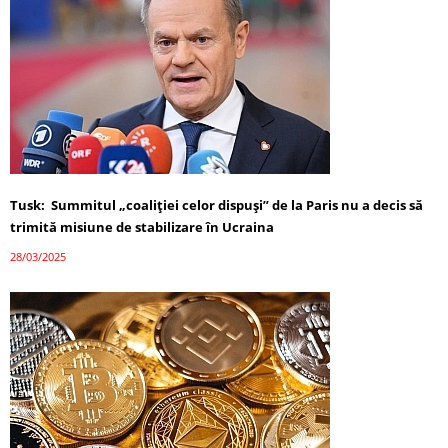
Tusk: Summitul „coaliției celor dispuși” de la Paris nu a decis să
trimită misiune de stabilizare în Ucraina
28/03/2025