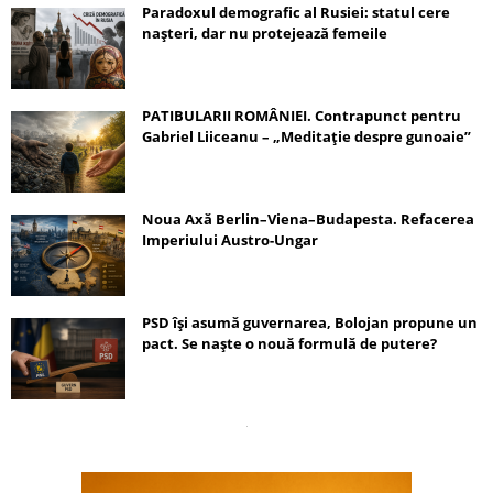
Paradoxul demografic al Rusiei: statul cere
nașteri, dar nu protejează femeile
PATIBULARII ROMÂNIEI. Contrapunct pentru
Gabriel Liiceanu – „Meditație despre gunoaie”
Noua Axă Berlin–Viena–Budapesta. Refacerea
Imperiului Austro-Ungar
PSD își asumă guvernarea, Bolojan propune un
pact. Se naște o nouă formulă de putere?