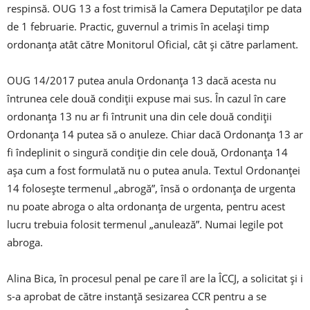
respinsă. OUG 13 a fost trimisă la Camera Deputaților pe data
de 1 februarie. Practic, guvernul a trimis în același timp
ordonanța atât către Monitorul Oficial, cât și către parlament.
OUG 14/2017 putea anula Ordonanța 13 dacă acesta nu
întrunea cele două condiții expuse mai sus. În cazul în care
ordonanța 13 nu ar fi întrunit una din cele două condiții
Ordonanța 14 putea să o anuleze. Chiar dacă Ordonanța 13 ar
fi îndeplinit o singură condiție din cele două, Ordonanța 14
așa cum a fost formulată nu o putea anula. Textul Ordonanței
14 folosește termenul „abrogă”, însă o ordonanța de urgenta
nu poate abroga o alta ordonanța de urgenta, pentru acest
lucru trebuia folosit termenul „anulează”. Numai legile pot
abroga.
Alina Bica, în procesul penal pe care îl are la ÎCCJ, a solicitat și i
s-a aprobat de către instanță sesizarea CCR pentru a se