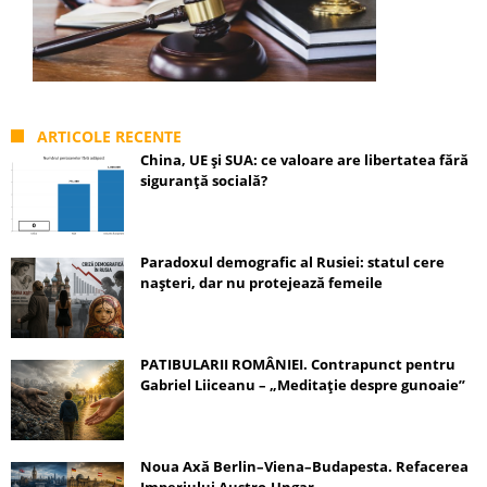
ARTICOLE RECENTE
China, UE și SUA: ce valoare are libertatea fără
siguranță socială?
Paradoxul demografic al Rusiei: statul cere
nașteri, dar nu protejează femeile
PATIBULARII ROMÂNIEI. Contrapunct pentru
Gabriel Liiceanu – „Meditație despre gunoaie”
Noua Axă Berlin–Viena–Budapesta. Refacerea