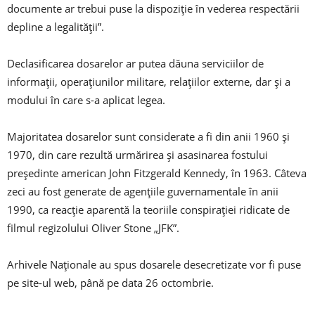
documente ar trebui puse la dispoziție în vederea respectării
depline a legalității”.
Declasificarea dosarelor ar putea dăuna serviciilor de
informații, operațiunilor militare, relațiilor externe, dar și a
modului în care s-a aplicat legea.
Majoritatea dosarelor sunt considerate a fi din anii 1960 și
1970, din care rezultă urmărirea și asasinarea fostului
președinte american John Fitzgerald Kennedy, în 1963. Câteva
zeci au fost generate de agențiile guvernamentale în anii
1990, ca reacție aparentă la teoriile conspirației ridicate de
filmul regizolului Oliver Stone „JFK”.
Arhivele Naționale au spus dosarele desecretizate vor fi puse
pe site-ul web, până pe data 26 octombrie.