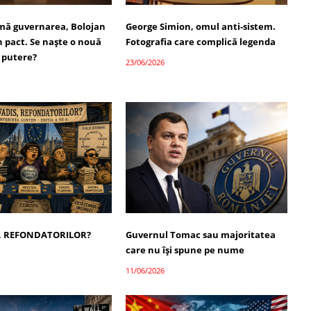
umă guvernarea, Bolojan
George Simion, omul anti-sistem.
 pact. Se naște o nouă
Fotografia care complică legenda
 putere?
23/06/2026
, REFONDATORILOR?
Guvernul Tomac sau majoritatea
care nu își spune pe nume
11/06/2026