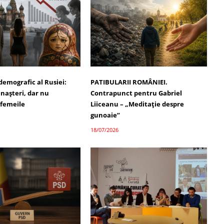
demografic al Rusiei:
PATIBULARII ROMÂNIEI.
 nașteri, dar nu
Contrapunct pentru Gabriel
 femeile
Liiceanu – „Meditație despre
gunoaie”
18/07/2026