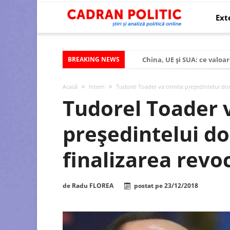
Ext
BREAKING NEWS
China, UE și SUA: ce valoar
Criza politică prelungită ș
Acasă
Intern
Tudorel Toader va trimite preşedintelui doc
Modelul economic al SUA:
Tudorel Toader v
Modelul economic al Chinei
preşedintelui d
Modelul economic al Rusiei
Occidentul obosit și Estul
finalizarea revoc
Viitorul României în Uniun
România – ROExit pentru a
de
Radu FLOREA
postat pe
23/12/2018
Controlul minții prin nan
Huawei dezvoltă un nou ci