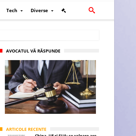
Tech
Diverse
AVOCATUL VĂ RĂSPUNDE
scalității și poziției României în U.E.
ARTICOLE RECENTE
China, UE și SUA: ce valoare are