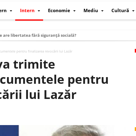
ern
Intern
Economie
Mediu
Cultură
e are libertatea fără siguranță socială?
i mizele din spatele interimatului
umentele pentru finalizarea revocării lui Lazăr
 cum au devenit cea mai mare economie a lumii
a trimite
: cum a devenit atelierul lumii și rivalul economic al SUA
ocumentele pentru
: de ce rezistă?
 care revine: o realitate pe care România o simte, nu o spune
ării lui Lazăr
ea Europeană. Ce ne așteaptă? – O analiză structurală a demografiei, fi
 supraviețui ca țară
oparticule
p AI pentru a înlocui Nvidia