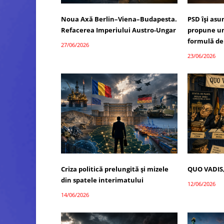
Noua Axă Berlin–Viena–Budapesta.
PSD își as
Refacerea Imperiului Austro-Ungar
propune un
formulă de
27/06/2026
23/06/2026
Criza politică prelungită și mizele
QUO VADIS
din spatele interimatului
12/06/2026
14/06/2026