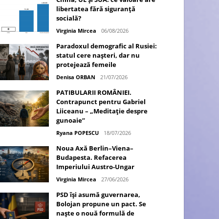
libertatea fără siguranță
socială?
Virginia Mircea
06/08/2026
Paradoxul demografic al Rusiei:
statul cere nașteri, dar nu
protejează femeile
Denisa ORBAN
21/07/2026
PATIBULARII ROMÂNIEI.
Contrapunct pentru Gabriel
Liiceanu – „Meditație despre
gunoaie”
Ryana POPESCU
18/07/2026
Noua Axă Berlin–Viena–
Budapesta. Refacerea
Imperiului Austro-Ungar
Virginia Mircea
27/06/2026
PSD își asumă guvernarea,
Bolojan propune un pact. Se
naște o nouă formulă de