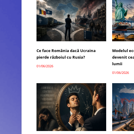
Ce face România dacă Ucraina
Modelul ec
pierde războiul cu Rusia?
devenit ce
lumii
01/06/2026
01/06/2026