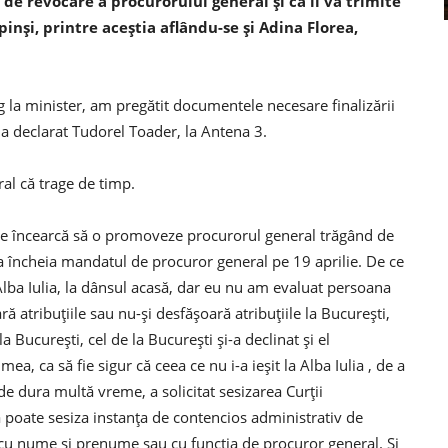
e revocare a procurorului general şi că îi va trimite
pinşi, printre aceştia aflându-se şi Adina Florea,
la minister, am pregătit documentele necesare finalizării
 a declarat Tudorel Toader, la Antena 3.
al că trage de timp.
re încearcă să o promoveze procurorul general trăgând de
 va încheia mandatul de procuror general pe 19 aprilie. De ce
Alba Iulia, la dânsul acasă, dar eu nu am evaluat persoana
ară atribuţiile sau nu-şi desfăşoară atribuţiile la Bucureşti,
a Bucureşti, cel de la Bucureşti şi-a declinat şi el
a, ca să fie sigur că ceea ce nu i-a ieşit la Alba Iulia , de a
de dura multă vreme, a solicitat sesizarea Curţii
 poate sesiza instanţa de contencios administrativ de
 cu nume şi prenume sau cu funcţia de procuror general. Şi