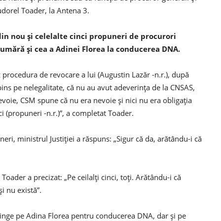
udorel Toader, la Antena 3.
 din nou şi celelalte cinci propuneri de procurori
 numără şi cea a Adinei Florea la conducerea DNA.
ez procedura de revocare a lui (Augustin Lazăr -n.r.), după
espins pe nelegalitate, că nu au avut adeverinţa de la CNSAS,
voie, CSM spune că nu era nevoie şi nici nu era obligaţia
ci (propuneri -n.r.)”, a completat Toader.
eri, ministrul Justiţiei a răspuns: „Sigur că da, arătându-i că
oader a precizat: „Pe ceilalţi cinci, toţi. Arătându-i că
i nu există”.
pinge pe Adina Florea pentru conducerea DNA, dar şi pe