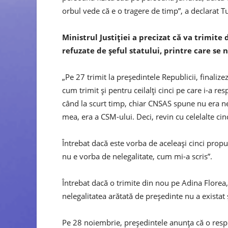
orbul vede că e o tragere de timp”, a declarat T
Ministrul Justiţiei a precizat că va trimite
refuzate de şeful statului, printre care se
„Pe 27 trimit la preşedintele Republicii, finaliz
cum trimit şi pentru ceilalţi cinci pe care i-a r
când la scurt timp, chiar CNSAS spune nu era ne
mea, era a CSM-ului. Deci, revin cu celelalte cin
Întrebat dacă este vorba de aceleaşi cinci propun
nu e vorba de nelegalitate, cum mi-a scris”.
Întrebat dacă o trimite din nou pe Adina Florea, T
nelegalitatea arătată de preşedinte nu a existat ş
Pe 28 noiembrie, preşedintele anunţa că o res