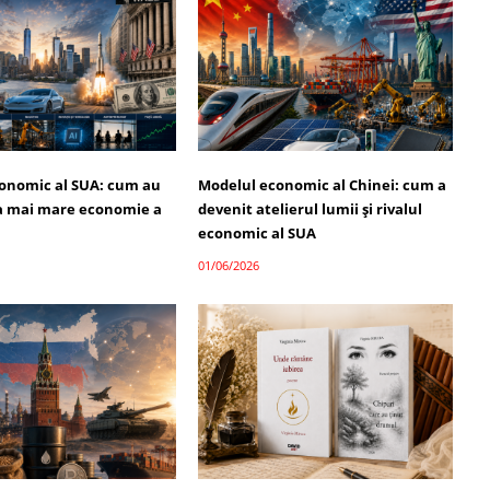
onomic al SUA: cum au
Modelul economic al Chinei: cum a
a mai mare economie a
devenit atelierul lumii și rivalul
economic al SUA
01/06/2026