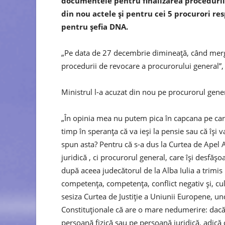
documentele pentru finalizarea procedurii d
din nou actele şi pentru cei 5 procurori res
pentru şefia DNA.
„Pe data de 27 decembrie dimineaţă, când merg 
procedurii de revocare a procurorului general”,
Ministrul l-a acuzat din nou pe procurorul gener
„În opinia mea nu putem pica în capcana pe ca
timp în speranţa că va ieşi la pensie sau că îşi
spun asta? Pentru că s-a dus la Curtea de Apel 
juridică , ci procurorul general, care îşi desfăşo
după aceea judecătorul de la Alba Iulia a trimis l
competenţa, competenţa, conflict negativ şi, culme
sesiza Curtea de Justiţie a Uniunii Europene, un
Constituţionale că are o mare nedumerire: dacă
persoană fizică sau pe persoană juridică, adică