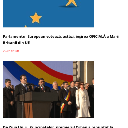
Parlamentul European votează, astăzi, ieșirea OFICIALĂ a Marii
Britanii din UE
29/01/2020
De Ziua Unirii Principatelor, premierul Orban a renunțat la