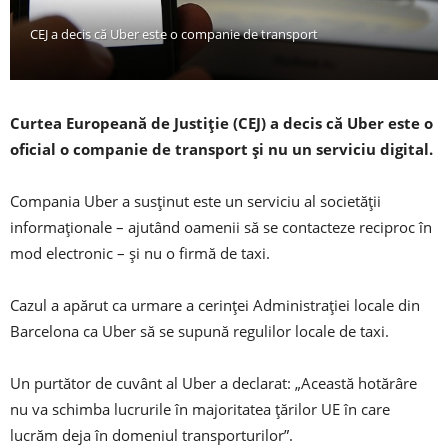
CEJ a decis că Uber este o companie de transport
Curtea Europeană de Justiție (CEJ) a decis că Uber este o
oficial o companie de transport și nu un serviciu digital.
Compania Uber a susținut este un serviciu al societății
informaționale – ajutând oamenii să se contacteze reciproc în
mod electronic – și nu o firmă de taxi.
Cazul a apărut ca urmare a cerinței Administrației locale din
Barcelona ca Uber să se supună regulilor locale de taxi.
Un purtător de cuvânt al Uber a declarat: „Această hotărâre
nu va schimba lucrurile în majoritatea țărilor UE în care
lucrăm deja în domeniul transporturilor”.