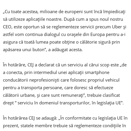
„Cu toate acestea, milioane de europeni sunt încă împiedicați
să utilizeze aplicațiile noastre. După cum a spus noul nostru
CEO, este oportun să se reglementeze servicii precum Uber și
astfel vom continua dialogul cu orașele din Europa pentru a-i
asigura că toată lumea poate obține o călătorie sigură prin
apăsarea unui buton”, a adăugat acesta.
În hotărâre, CEJ a declarat că un serviciu al cărui scop este „de
a conecta, prin intermediul unei aplicații smartphone
conducătorii neprofesioniști care folosesc propriul vehicul
pentru a transporta persoane, care doresc să efectueze
călătorii urbane, și care sunt remunerați”, trebuie clasificat
drept ” serviciu în domeniul transporturilor, în legislația UE”.
În hotărârea CEJ se adaugă: „În conformitate cu legislația UE în
prezent, statele membre trebuie să reglementeze condițiile în