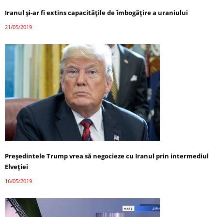
Iranul şi-ar fi extins capacităţile de îmbogăţire a uraniului
21/05/2019
Preşedintele Trump vrea să negocieze cu Iranul prin intermediul
Elveției
16/05/2019