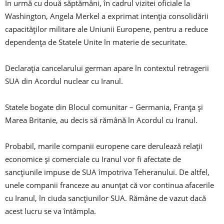
În urmă cu două săptămâni, în cadrul vizitei oficiale la
Washington, Angela Merkel a exprimat intenţia consolidării
capacităţilor militare ale Uniunii Europene, pentru a reduce
dependenţa de Statele Unite în materie de securitate.
Declarația cancelarului german apare în contextul retragerii
SUA din Acordul nuclear cu Iranul.
Statele bogate din Blocul comunitar – Germania, Franța și
Marea Britanie, au decis să rămână în Acordul cu Iranul.
Probabil, marile companii europene care derulează relații
economice și comerciale cu Iranul vor fi afectate de
sancțiunile impuse de SUA împotriva Teheranului. De altfel,
unele companii franceze au anunțat că vor continua afacerile
cu Iranul, în ciuda sancțiunilor SUA. Rămâne de vazut dacă
acest lucru se va întâmpla.