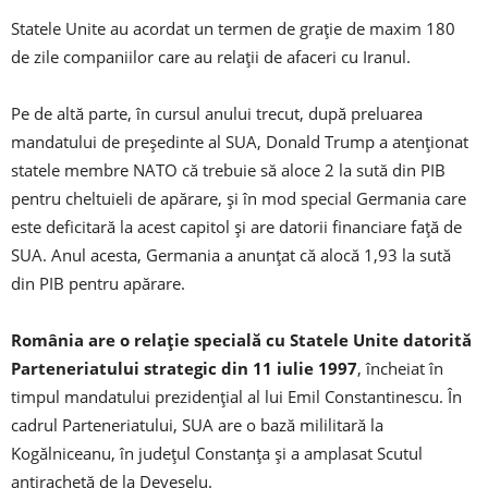
Statele Unite au acordat un termen de grație de maxim 180
de zile companiilor care au relații de afaceri cu Iranul.
Pe de altă parte, în cursul anului trecut, după preluarea
mandatului de președinte al SUA, Donald Trump a atenționat
statele membre NATO că trebuie să aloce 2 la sută din PIB
pentru cheltuieli de apărare, și în mod special Germania care
este deficitară la acest capitol și are datorii financiare față de
SUA. Anul acesta, Germania a anunțat că alocă 1,93 la sută
din PIB pentru apărare.
România are o relație specială cu Statele Unite datorită
Parteneriatului strategic din 11 iulie 1997
, încheiat în
timpul mandatului prezidențial al lui Emil Constantinescu. În
cadrul Parteneriatului, SUA are o bază mililitară la
Kogălniceanu, în județul Constanța și a amplasat Scutul
antirachetă de la Deveselu.