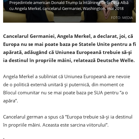
Președintele american Donald Trump la întâlnirea de la Casa Albă
cu Angela Merkel, cancelarul Germaniei, Washington, mai 2018
FOTO: MEDIA
Cancelarul Germaniei, Angela Merkel, a declarat, joi, că
Europa nu se mai poate baza pe Statele Unite pentru a fi
apărată, adăugând că Uniunea Europeană trebuie să-şi
ia destinul în propriile mâini, relatează Deutsche Welle.
Angela Merkel a subliniat că Uniunea Europeană are nevoie
de o politică externă unitară şi puternică, din moment ce
Blocul comunitar nu se mai poate baza pe SUA pentru ”a o
apăra”.
Cancelarul german a spus că ”Europa trebuie să-şi ia destinul
în propriile mâini. Aceasta este sarcina viitorului”.