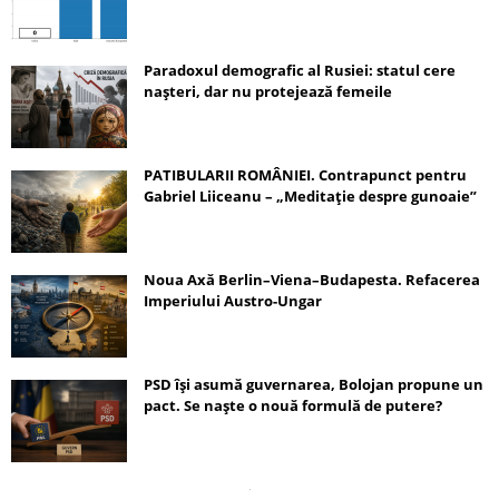
Paradoxul demografic al Rusiei: statul cere
nașteri, dar nu protejează femeile
PATIBULARII ROMÂNIEI. Contrapunct pentru
Gabriel Liiceanu – „Meditație despre gunoaie”
Noua Axă Berlin–Viena–Budapesta. Refacerea
Imperiului Austro-Ungar
PSD își asumă guvernarea, Bolojan propune un
pact. Se naște o nouă formulă de putere?