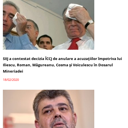
SIIJ a contestat decizia ÎCCJ de anulare a acuzaţiilor împotriva lui
Iliescu, Roman, Măgureanu, Cosma şi Voiculescu în Dosarul
Mineriadei
18/02/2020