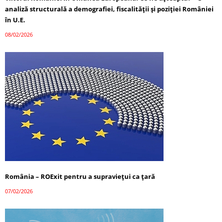
analiză structurală a demografiei, fiscalității și poziției României
în U.E.
08/02/2026
România – ROExit pentru a supraviețui ca țară
07/02/2026