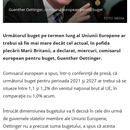
Guenther Oettinger, comisarul european pentru buget
FOTO: MEDIA
Următorul buget pe termen lung al Uniunii Europene ar
trebui să fie mai mare decât cel actual, în pofida
plecării Marii Britanii, a declarat, miercuri, comisarul
european pentru buget, Guenther Oettinger.
Comisarul european a spus, într-o conferință de presă, că
următorul buget pentru perioada 2021 și 2027 ar trebui să se
situeze între 1,1 și 1,2% din venitul național brut al UE, în
comparație cu 1,0% acum.
Întrucât dimensiunea bugetului va fi decisă în cele din urmă
de guvernele statelor membre ale Uniunii Europene,
Oettinger nu a precizat suma bugetului, a spus că acesta