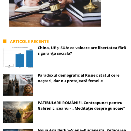
ARTICOLE RECENTE
China, UE și SUA: ce valoare are libertatea fără
siguranță socială?
Paradoxul demografic al Rusiei: statul cere
nașteri, dar nu protejează femeile
PATIBULARII ROMÂNIEI. Contrapunct pentru
Gabriel Liiceanu – „Meditație despre gunoaie”
Noua Axă Berlin–Viena–Budapesta. Refacerea