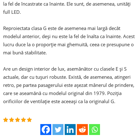
la fel de încastrate ca înainte. Ele sunt, de asemenea, unități
full LED.
Reproiectata clasa G este de asemenea mai largă decât
modelul anterior, deși nu este la fel de înalta ca înainte. Acest
lucru duce la o proporție mai ghemuită, ceea ce presupune o
mai bună stabilitate.
Are un design interior de lux, asemănător cu clasele E și S
actuale, dar cu tușuri robuste. Există, de asemenea, atingeri
retro, pe partea pasagerului este așezat mânerul de prindere,
care se aseamănă cu modelul original din 1979. Poziția
orificiilor de ventilație este aceeași ca la originalul G.