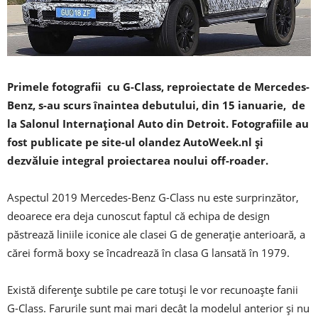
Primele fotografii cu G-Class, reproiectate de Mercedes-
Benz, s-au scurs înaintea debutului, din 15 ianuarie, de
la Salonul Internațional Auto din Detroit. Fotografiile au
fost publicate pe site-ul olandez AutoWeek.nl și
dezvăluie integral proiectarea noului off-roader.
Aspectul 2019 Mercedes-Benz G-Class nu este surprinzător,
deoarece era deja cunoscut faptul că echipa de design
păstrează liniile iconice ale clasei G de generație anterioară, a
cărei formă boxy se încadrează în clasa G lansată în 1979.
Există diferențe subtile pe care totuși le vor recunoaște fanii
G-Class. Farurile sunt mai mari decât la modelul anterior și nu