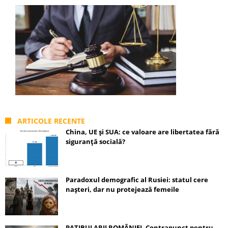
ARTICOLE RECENTE
China, UE și SUA: ce valoare are libertatea fără
siguranță socială?
Paradoxul demografic al Rusiei: statul cere
nașteri, dar nu protejează femeile
PATIBULARII ROMÂNIEI. Contrapunct pentru