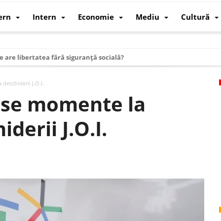
ern
Intern
Economie
Mediu
Cultură
e are libertatea fără siguranță socială?
i mizele din spatele interimatului
eschiderii J.O.I.
 cum au devenit cea mai mare economie a lumii
ase momente la
: cum a devenit atelierul lumii și rivalul economic al SUA
derii J.O.I.
: de ce rezistă?
 care revine: o realitate pe care România o simte, nu o spune
ea Europeană. Ce ne așteaptă? – O analiză structurală a demografiei, fi
 supraviețui ca țară
oparticule
p AI pentru a înlocui Nvidia