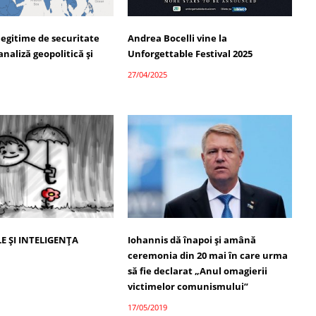
legitime de securitate
Andrea Bocelli vine la
analiză geopolitică și
Unforgettable Festival 2025
27/04/2025
E ȘI INTELIGENȚA
Iohannis dă înapoi şi amână
ceremonia din 20 mai în care urma
să fie declarat „Anul omagierii
victimelor comunismului”
17/05/2019