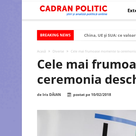
Ext
BREAKING NEWS
China, UE și SUA: ce valoar
Criza politică prelungită ș
Acasă
Diverse
Cele mai frumoase momente la ceremonia d
Modelul economic al SUA:
Cele mai frumo
Modelul economic al Chinei
ceremonia deschi
Modelul economic al Rusiei
Occidentul obosit și Estul
de
Iris DĂIAN
postat pe
10/02/2018
Viitorul României în Uniun
România – ROExit pentru a
Controlul minții prin nan
Huawei dezvoltă un nou ci