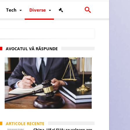
Tech
Diverse
AVOCATUL VĂ RĂSPUNDE
scalității și poziției României în U.E.
ARTICOLE RECENTE
China, UE și SUA: ce valoare are