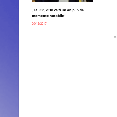
„La ICR, 2018 va fi un an plin de
momente notabile”
20/12/2017
Ma