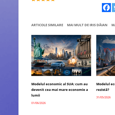
ARTICOLE SIMILARE
MAI MULT DE IRIS DĂIAN
M
Modelul economic al SUA: cum au
Modelul ec
devenit cea mai mare economie a
rezistă?
lumii
31/05/2026
01/06/2026