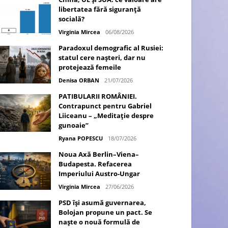
libertatea fără siguranță
socială?
Virginia Mircea
06/08/2026
Paradoxul demografic al Rusiei:
statul cere nașteri, dar nu
protejează femeile
Denisa ORBAN
21/07/2026
PATIBULARII ROMÂNIEI.
Contrapunct pentru Gabriel
Liiceanu – „Meditație despre
gunoaie”
Ryana POPESCU
18/07/2026
Noua Axă Berlin–Viena–
Budapesta. Refacerea
Imperiului Austro-Ungar
Virginia Mircea
27/06/2026
PSD își asumă guvernarea,
Bolojan propune un pact. Se
naște o nouă formulă de