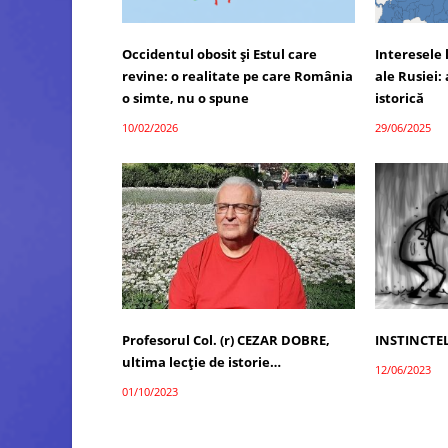
Occidentul obosit și Estul care
Interesele 
revine: o realitate pe care România
ale Rusiei: 
o simte, nu o spune
istorică
10/02/2026
29/06/2025
Profesorul Col. (r) CEZAR DOBRE,
INSTINCTEL
ultima lecţie de istorie…
12/06/2023
01/10/2023