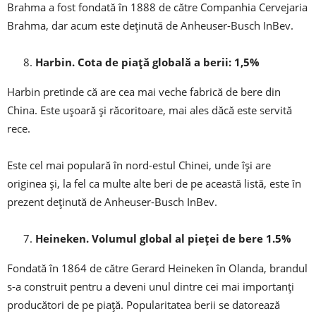
Brahma a fost fondată în 1888 de către Companhia Cervejaria
Brahma, dar acum este deținută de Anheuser-Busch InBev.
Harbin. Cota de piață globală a berii: 1,5%
Harbin pretinde că are cea mai veche fabrică de bere din
China. Este ușoară și răcoritoare, mai ales dăcă este servită
rece.
Este cel mai populară în nord-estul Chinei, unde își are
originea și, la fel ca multe alte beri de pe această listă, este în
prezent deținută de Anheuser-Busch InBev.
Heineken. Volumul global al pieței de bere 1.5%
Fondată în 1864 de către Gerard Heineken în Olanda, brandul
s-a construit pentru a deveni unul dintre cei mai importanți
producători de pe piață. Popularitatea berii se datorează