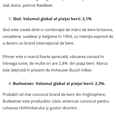
slab dulce, potrivit RateBeer.
Skol. Volumul global al pieței berii: 2,1%
Skol este creată dintr-o combinație de mărci de bere britanice,
canadiene, suedeze și belgiene în 1964, cu intenția expresă de
a deveni un brand internațional de bere.
Pilsner este o marcă foarte apreciată, vânzarea variază în
întreaga lume, de multe ori are 2,8% din piața berii. Marca
este deținută în prezent de Anheuser-Busch InBev.
Budweiser. Volumul global al pieței berii: 2,3%.
Probabil cel mai cunoscut brand de bere din Anglosphere,
Budweiser este producător clasic american cunoscut pentru
culoarea chihlimbarului și gustul răcoritor.