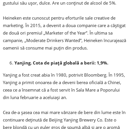
gustului său ușor, dulce. Are un conținut de alcool de 5%.
Heineken este cunoscut pentru eforturile sale creative de
marketing. În 2015, a devenit a doua companie care a câștigat
de două ori premiul „Marketer of the Year”. În ultima sa
campanie, „Moderate Drinkers Wanted”, Heineken încurajează
oamenii să consume mai puțin din produs.
Yanjing. Cota de piață globală a berii: 1,9%.
Yanjing a fost creat abia în 1980, potrivit Bloomberg. În 1995,
Yanjing a primit onoarea de a deveni berea oficială a Chinei,
ceea ce a însemnat că a fost servit în Sala Mare a Poporului
din luna februarie a aceluiași an.
Cea de-a șasea cea mai mare vânzare de bere din lume este în
continuare deținută de Beijing Yanjing Brewery Co. Este o
bere blondă cu un guler gros de spumă albă și are o aromă