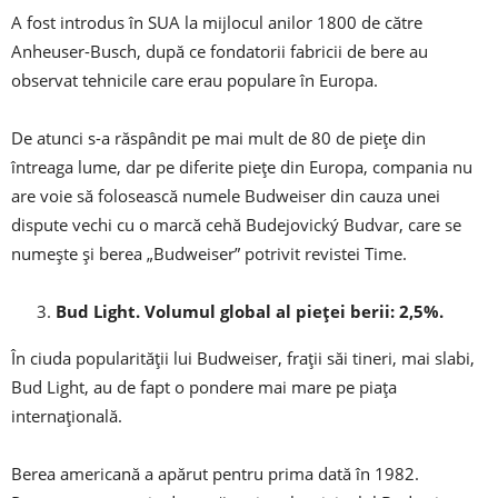
A fost introdus în SUA la mijlocul anilor 1800 de către
Anheuser-Busch, după ce fondatorii fabricii de bere au
observat tehnicile care erau populare în Europa.
De atunci s-a răspândit pe mai mult de 80 de piețe din
întreaga lume, dar pe diferite piețe din Europa, compania nu
are voie să folosească numele Budweiser din cauza unei
dispute vechi cu o marcă cehă Budejovický Budvar, care se
numește și berea „Budweiser” potrivit revistei Time.
Bud Light. Volumul global al pieței berii: 2,5%.
În ciuda popularității lui Budweiser, frații săi tineri, mai slabi,
Bud Light, au de fapt o pondere mai mare pe piața
internațională.
Berea americană a apărut pentru prima dată în 1982.