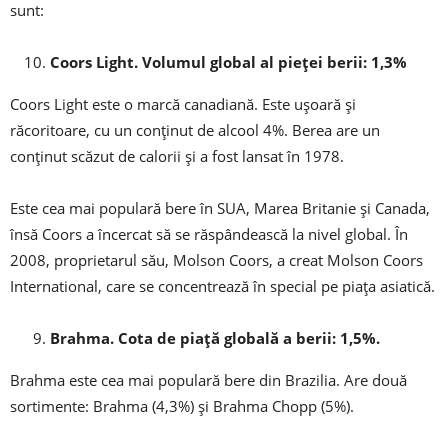
sunt:
Coors Light. Volumul global al pieței berii: 1,3%
Coors Light este o marcă canadiană. Este ușoară și
răcoritoare, cu un conținut de alcool 4%. Berea are un
conținut scăzut de calorii și a fost lansat în 1978.
Este cea mai populară bere în SUA, Marea Britanie și Canada,
însă Coors a încercat să se răspândească la nivel global. În
2008, proprietarul său, Molson Coors, a creat Molson Coors
International, care se concentrează în special pe piața asiatică.
Brahma. Cota de piață globală a berii: 1,5%.
Brahma este cea mai populară bere din Brazilia. Are două
sortimente: Brahma (4,3%) și Brahma Chopp (5%).