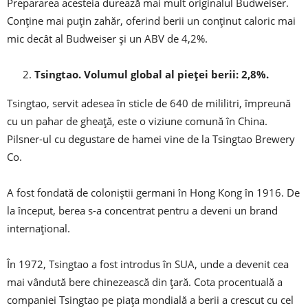
Prepararea acesteia durează mai mult originalul Budweiser.
Conține mai puțin zahăr, oferind berii un conținut caloric mai
mic decât al Budweiser și un ABV de 4,2%.
Tsingtao. Volumul global al pieței berii: 2,8%.
Tsingtao, servit adesea în sticle de 640 de mililitri, împreună
cu un pahar de gheață, este o viziune comună în China.
Pilsner-ul cu degustare de hamei vine de la Tsingtao Brewery
Co.
A fost fondată de coloniștii germani în Hong Kong în 1916. De
la început, berea s-a concentrat pentru a deveni un brand
internațional.
În 1972, Tsingtao a fost introdus în SUA, unde a devenit cea
mai vândută bere chinezească din țară. Cota procentuală a
companiei Tsingtao pe piața mondială a berii a crescut cu cel