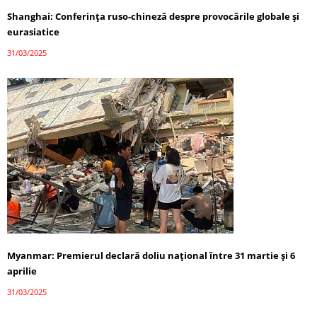
Shanghai: Conferința ruso-chineză despre provocările globale și
eurasiatice
31/03/2025
Myanmar: Premierul declară doliu național între 31 martie și 6
aprilie
31/03/2025