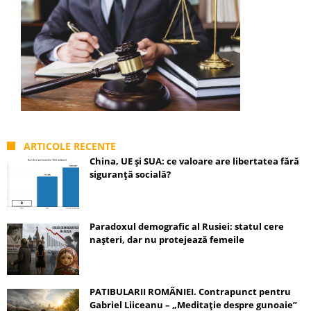
ARTICOLE RECENTE
China, UE și SUA: ce valoare are libertatea fără
siguranță socială?
Paradoxul demografic al Rusiei: statul cere
nașteri, dar nu protejează femeile
PATIBULARII ROMÂNIEI. Contrapunct pentru
Gabriel Liiceanu – „Meditație despre gunoaie”