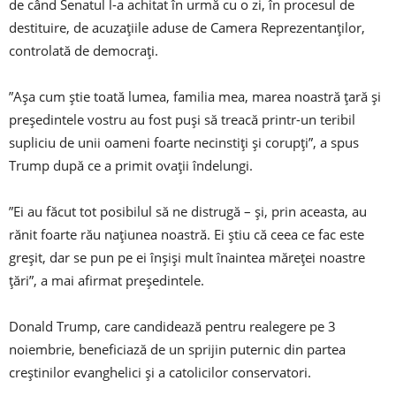
de când Senatul l-a achitat în urmă cu o zi, în procesul de
destituire, de acuzaţiile aduse de Camera Reprezentanţilor,
controlată de democraţi.
”Aşa cum ştie toată lumea, familia mea, marea noastră ţară şi
preşedintele vostru au fost puşi să treacă printr-un teribil
supliciu de unii oameni foarte necinstiţi şi corupţi”, a spus
Trump după ce a primit ovaţii îndelungi.
”Ei au făcut tot posibilul să ne distrugă – şi, prin aceasta, au
rănit foarte rău naţiunea noastră. Ei ştiu că ceea ce fac este
greşit, dar se pun pe ei înşişi mult înaintea măreţei noastre
ţări”, a mai afirmat preşedintele.
Donald Trump, care candidează pentru realegere pe 3
noiembrie, beneficiază de un sprijin puternic din partea
creştinilor evanghelici şi a catolicilor conservatori.