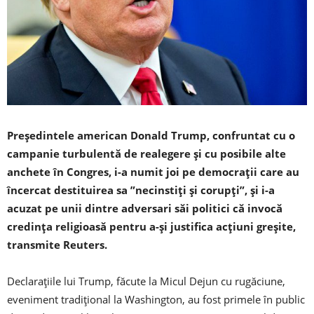
Preşedintele american Donald Trump, confruntat cu o
campanie turbulentă de realegere şi cu posibile alte
anchete în Congres, i-a numit joi pe democraţii care au
încercat destituirea sa ”necinstiţi şi corupţi”, şi i-a
acuzat pe unii dintre adversari săi politici că invocă
credinţa religioasă pentru a-şi justifica acţiuni greşite,
transmite Reuters.
Declaraţiile lui Trump, făcute la Micul Dejun cu rugăciune,
eveniment tradiţional la Washington, au fost primele în public