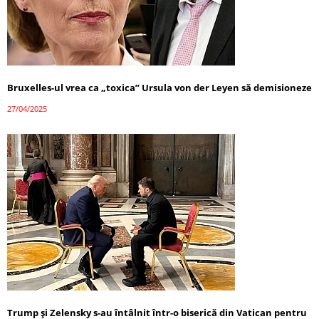
Bruxelles-ul vrea ca „toxica” Ursula von der Leyen să demisioneze
27/04/2025
Trump și Zelensky s-au întâlnit într-o biserică din Vatican pentru