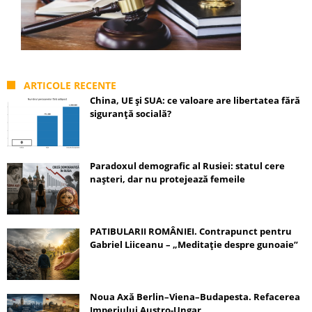
ARTICOLE RECENTE
China, UE și SUA: ce valoare are libertatea fără
siguranță socială?
Paradoxul demografic al Rusiei: statul cere
nașteri, dar nu protejează femeile
PATIBULARII ROMÂNIEI. Contrapunct pentru
Gabriel Liiceanu – „Meditație despre gunoaie”
Noua Axă Berlin–Viena–Budapesta. Refacerea
Imperiului Austro-Ungar