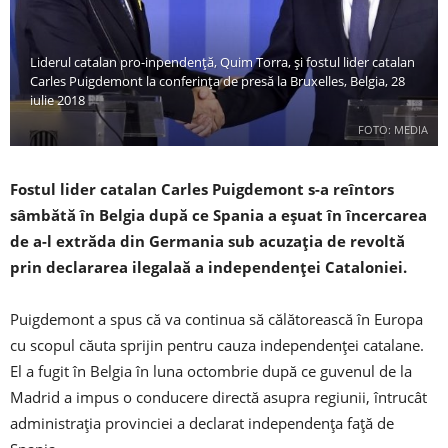
Liderul catalan pro-inpendență, Quim Torra, și fostul lider catalan
Carles Puigdemont la conferința de presă la Bruxelles, Belgia, 28
iulie 2018
FOTO: MEDIA
Fostul lider catalan Carles Puigdemont s-a reîntors
sâmbătă în Belgia după ce Spania a eșuat în încercarea
de a-l extrăda din Germania sub acuzația de revoltă
prin declararea ilegalaă a independenței Cataloniei.
Puigdemont a spus că va continua să călătorească în Europa
cu scopul căuta sprijin pentru cauza independenței catalane.
El a fugit în Belgia în luna octombrie după ce guvenul de la
Madrid a impus o conducere directă asupra regiunii, întrucât
administrația provinciei a declarat independența față de