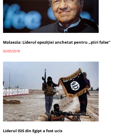
Malaezia: Liderul opoziției anchetat pentru „știri false”
02/05/2018
Liderul ISIS din Egipt a fost ucis