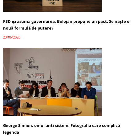
PSD își asumă guvernarea, Bolojan propune un pact. Se naște o
nouă formulă de putere?
23/06/2026
George Simion, omul anti-sistem. Fotografia care complică
legenda