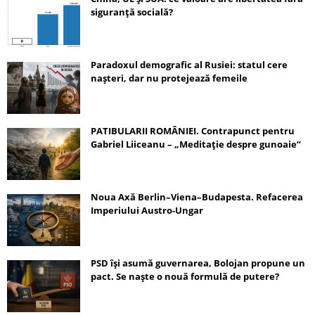
siguranță socială?
Paradoxul demografic al Rusiei: statul cere
nașteri, dar nu protejează femeile
PATIBULARII ROMÂNIEI. Contrapunct pentru
Gabriel Liiceanu – „Meditație despre gunoaie”
Noua Axă Berlin–Viena–Budapesta. Refacerea
Imperiului Austro-Ungar
PSD își asumă guvernarea, Bolojan propune un
pact. Se naște o nouă formulă de putere?