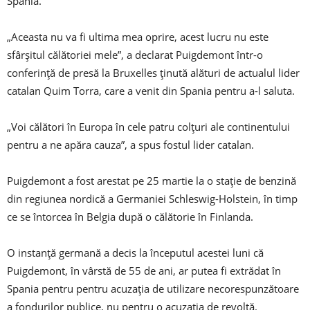
Spania.
„Aceasta nu va fi ultima mea oprire, acest lucru nu este
sfârșitul călătoriei mele”, a declarat Puigdemont într-o
conferință de presă la Bruxelles ținută alături de actualul lider
catalan Quim Torra, care a venit din Spania pentru a-l saluta.
„Voi călători în Europa în cele patru colțuri ale continentului
pentru a ne apăra cauza”, a spus fostul lider catalan.
Puigdemont a fost arestat pe 25 martie la o stație de benzină
din regiunea nordică a Germaniei Schleswig-Holstein, în timp
ce se întorcea în Belgia după o călătorie în Finlanda.
O instanță germană a decis la începutul acestei luni că
Puigdemont, în vârstă de 55 de ani, ar putea fi extrădat în
Spania pentru pentru acuzația de utilizare necorespunzătoare
a fondurilor publice, nu pentru o acuzația de revoltă.