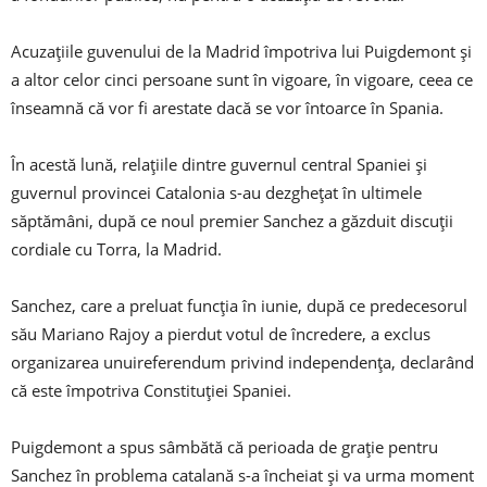
Acuzațiile guvenului de la Madrid împotriva lui Puigdemont și
a altor celor cinci persoane sunt în vigoare, în vigoare, ceea ce
înseamnă că vor fi arestate dacă se vor întoarce în Spania.
În acestă lună, relațiile dintre guvernul central Spaniei și
guvernul provincei Catalonia s-au dezghețat în ultimele
săptămâni, după ce noul premier Sanchez a găzduit discuții
cordiale cu Torra, la Madrid.
Sanchez, care a preluat funcția în iunie, după ce predecesorul
său Mariano Rajoy a pierdut votul de încredere, a exclus
organizarea unuireferendum privind independența, declarând
că este împotriva Constituției Spaniei.
Puigdemont a spus sâmbătă că perioada de grație pentru
Sanchez în problema catalană s-a încheiat și va urma moment