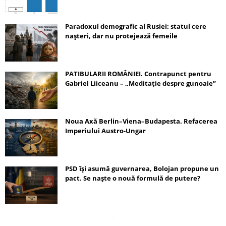
Paradoxul demografic al Rusiei: statul cere
nașteri, dar nu protejează femeile
PATIBULARII ROMÂNIEI. Contrapunct pentru
Gabriel Liiceanu – „Meditație despre gunoaie”
Noua Axă Berlin–Viena–Budapesta. Refacerea
Imperiului Austro-Ungar
PSD își asumă guvernarea, Bolojan propune un
pact. Se naște o nouă formulă de putere?