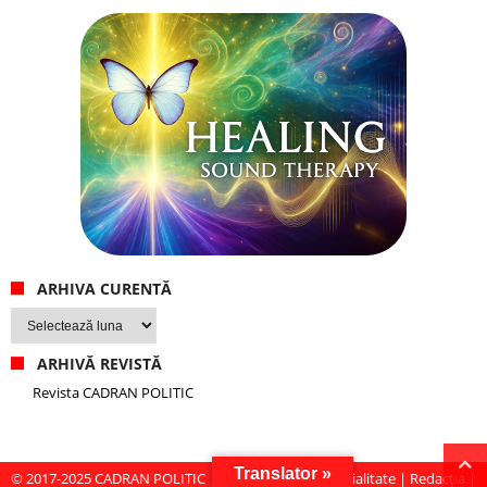
ARHIVA CURENTĂ
Arhiva
curentă
ARHIVĂ REVISTĂ
Revista CADRAN POLITIC
Translator »
© 2017-2025
CADRAN POLITIC
|
Politică de confidențialitate
|
Redacția
|