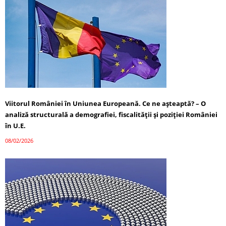
Viitorul României în Uniunea Europeană. Ce ne așteaptă? – O
analiză structurală a demografiei, fiscalității și poziției României
în U.E.
08/02/2026