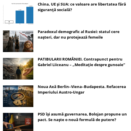
China, UE și SUA: ce valoare are libertatea fără
siguranță socială?
Paradoxul demografic al Rusiei: statul cere
nașteri, dar nu protejează femeile
PATIBULARII ROMÂNIEI. Contrapunct pentru
Gabriel Liiceanu – „Meditație despre gunoaie”
Noua Axă Berlin–Viena–Budapesta. Refacerea
Imperiului Austro-Ungar
PSD își asumă guvernarea, Bolojan propune un
pact. Se naște o nouă formulă de putere?