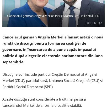
Cancelarul german Angela Merkel (st) și Martin Schulz, liderul SPD
FOTO: MEDIA
Cancelarul german Angela Merkel a lansat astăzi o nouă
rundă de discuții pentru formarea coaliției de
guvernare, în încercarea de a pune capăt impasului
politic după alegerile electorale parlamentare din luna
septembrie.
Discuțiile vor include partidul Creștin Democrat al Angelei
Merkel (CDU), partidul soră, Uniunea Socială Creștină (CSU) și
Partidul Social Democrat (SPD).
Aceste discutții sunt considerate a fi ultima șansă a
cancelarului Merkel de a forma o coaliție stabilă.