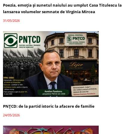
Poezia, emoția și sunetul naiului au umplut Casa Titulescu la
lansarea volumelor semnate de Virginia Mircea
31/05/2026
PNȚCD: de la partid istoric la afacere de familie
24/05/2026