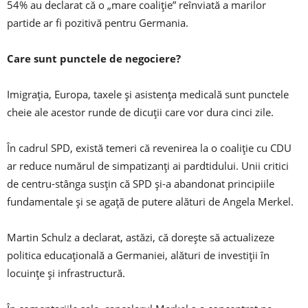
54% au declarat că o „mare coaliție” reînviată a marilor
partide ar fi pozitivă pentru Germania.
Care sunt punctele de negociere?
Imigrația, Europa, taxele și asistența medicală sunt punctele
cheie ale acestor runde de dicuții care vor dura cinci zile.
În cadrul SPD, există temeri că revenirea la o coaliție cu CDU
ar reduce numărul de simpatizanți ai pardtidului. Unii critici
de centru-stânga susțin că SPD și-a abandonat principiile
fundamentale și se agață de putere alături de Angela Merkel.
Martin Schulz a declarat, astăzi, că dorește să actualizeze
politica educațională a Germaniei, alături de investiții în
locuințe și infrastructură.