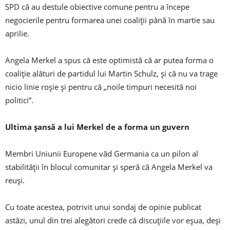
SPD că au destule obiective comune pentru a începe
negocierile pentru formarea unei coaliții până în martie sau
aprilie.
Angela Merkel a spus că este optimistă că ar putea forma o
coaliție alături de partidul lui Martin Schulz, și că nu va trage
nicio linie roșie și pentru că „noile timpuri necesită noi
politici”.
Ultima șansă a lui Merkel de a forma un guvern
Membri Uniunii Europene văd Germania ca un pilon al
stabilității în blocul comunitar și speră că Angela Merkel va
reuși.
Cu toate acestea, potrivit unui sondaj de opinie publicat
astăzi, unul din trei alegători crede că discuțiile vor eșua, deși