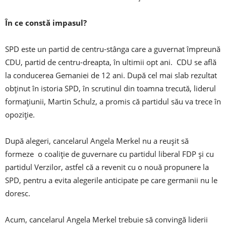
În ce constă impasul?
SPD este un partid de centru-stânga care a guvernat împreună
CDU, partid de centru-dreapta, în ultimii opt ani. CDU se află
la conducerea Gemaniei de 12 ani. După cel mai slab rezultat
obținut în istoria SPD, în scrutinul din toamna trecută, liderul
formațiunii, Martin Schulz, a promis că partidul său va trece în
opoziție.
După alegeri, cancelarul Angela Merkel nu a reușit să
formeze o coaliție de guvernare cu partidul liberal FDP și cu
partidul Verzilor, astfel că a revenit cu o nouă propunere la
SPD, pentru a evita alegerile anticipate pe care germanii nu le
doresc.
Acum, cancelarul Angela Merkel trebuie să convingă liderii