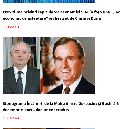
Previziune privind capitularea economiei SUA în fața unui „joc
economic de așteptare” orchestrat de China și Rusia
14/10/2024
Stenograma Întâlnirii de la Malta dintre Gorbaciov și Bush, 2-3
decembrie 1989 – document tradus
13/02/2024