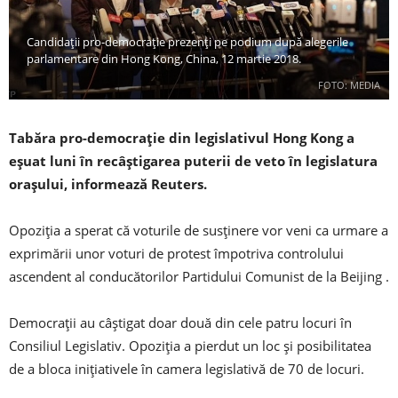
Candidații pro-democrație prezenți pe podium după alegerile
parlamentare din Hong Kong, China, 12 martie 2018.
FOTO: MEDIA
Tabăra pro-democrație din legislativul Hong Kong a
eșuat luni în recâștigarea puterii de veto în legislatura
orașului, informează Reuters.
Opoziția a sperat că voturile de susținere vor veni ca urmare a
exprimării unor voturi de protest împotriva controlului
ascendent al conducătorilor Partidului Comunist de la Beijing .
Democrații au câștigat doar două din cele patru locuri în
Consiliul Legislativ. Opoziția a pierdut un loc și posibilitatea
de a bloca inițiativele în camera legislativă de 70 de locuri.