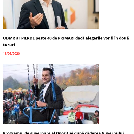
UDMR ar PIERDE peste 40 de PRIMARI dacă alegerile vor fi în două
tururi
18/01/2020
Programul de guvernare al Opoziției după căderea Guvernului