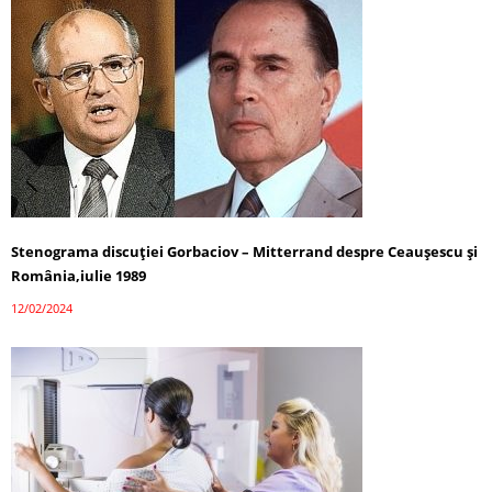
Stenograma discuției Gorbaciov – Mitterrand despre Ceaușescu și
România,iulie 1989
12/02/2024