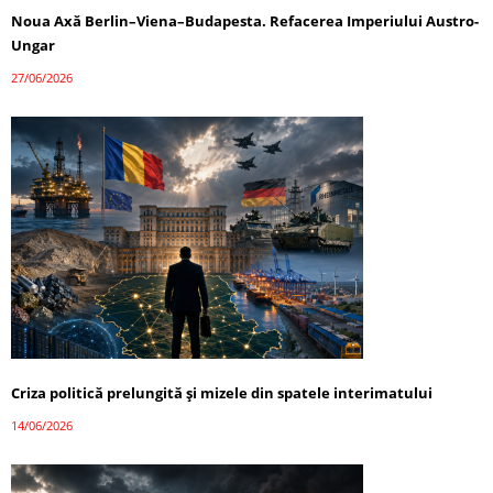
Noua Axă Berlin–Viena–Budapesta. Refacerea Imperiului Austro-
Ungar
27/06/2026
Criza politică prelungită și mizele din spatele interimatului
14/06/2026