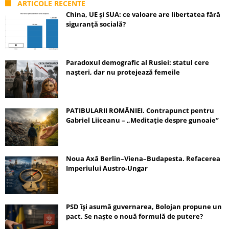
ARTICOLE RECENTE
China, UE și SUA: ce valoare are libertatea fără
siguranță socială?
Paradoxul demografic al Rusiei: statul cere
nașteri, dar nu protejează femeile
PATIBULARII ROMÂNIEI. Contrapunct pentru
Gabriel Liiceanu – „Meditație despre gunoaie”
Noua Axă Berlin–Viena–Budapesta. Refacerea
Imperiului Austro-Ungar
PSD își asumă guvernarea, Bolojan propune un
pact. Se naște o nouă formulă de putere?