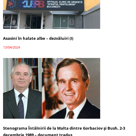
Asasini în halate albe – dezvăluiri (I)
13/04/2024
Stenograma Întâlnirii de la Malta dintre Gorbaciov și Bush, 2-3
decembrie 1989 – document tradus