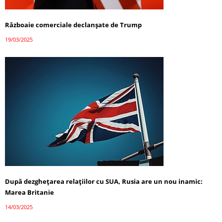
Războaie comerciale declanșate de Trump
19/03/2025
După dezghețarea relațiilor cu SUA, Rusia are un nou inamic:
Marea Britanie
14/03/2025