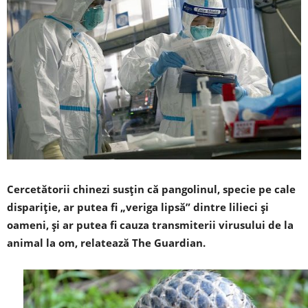
Cercetătorii chinezi susțin că pangolinul, specie pe cale
dispariţie, ar putea fi „veriga lipsă” dintre lilieci şi
oameni, și ar putea fi cauza transmiterii virusului de la
animal la om, relatează The Guardian.