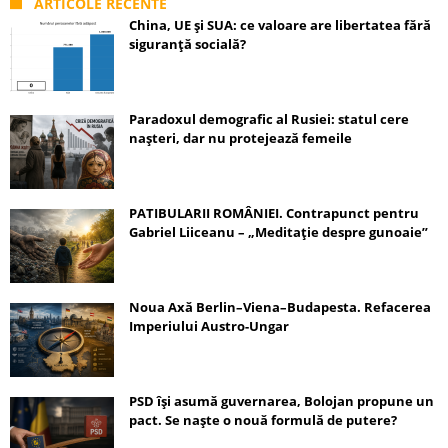
ARTICOLE RECENTE
China, UE și SUA: ce valoare are libertatea fără
siguranță socială?
Paradoxul demografic al Rusiei: statul cere
nașteri, dar nu protejează femeile
PATIBULARII ROMÂNIEI. Contrapunct pentru
Gabriel Liiceanu – „Meditație despre gunoaie”
Noua Axă Berlin–Viena–Budapesta. Refacerea
Imperiului Austro-Ungar
PSD își asumă guvernarea, Bolojan propune un
pact. Se naște o nouă formulă de putere?