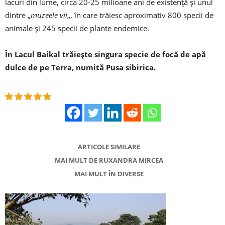
lacuri din lume, circa 20-25 milioane ani de existență și unul
dintre „
muzeele vii
„, în care trăiesc aproximativ 800 specii de
animale și 245 specii de plante endemice.
În Lacul Baikal trăiește singura specie de focă de apă
dulce de pe Terra, numită Pusa sibirica.
ARTICOLE SIMILARE
MAI MULT DE RUXANDRA MIRCEA
MAI MULT ÎN DIVERSE