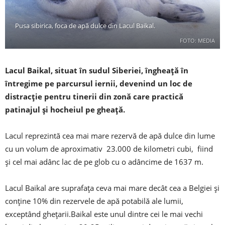
Pusa sibirica, foca de apă dulce din Lacul Baikal.
FOTO: MEDIA
Lacul Baikal, situat în sudul Siberiei, îngheață în
întregime pe parcursul iernii, devenind un loc de
distracție pentru tinerii din zonă care practică
patinajul și hocheiul pe gheață.
Lacul reprezintă cea mai mare rezervă de apă dulce din lume
cu un volum de aproximativ 23.000 de kilometri cubi, fiind
și cel mai adânc lac de pe glob cu o adâncime de 1637 m.
Lacul Baikal are suprafața ceva mai mare decât cea a Belgiei și
conține 10% din rezervele de apă potabilă ale lumii,
exceptând ghețarii.Baikal este unul dintre cei le mai vechi