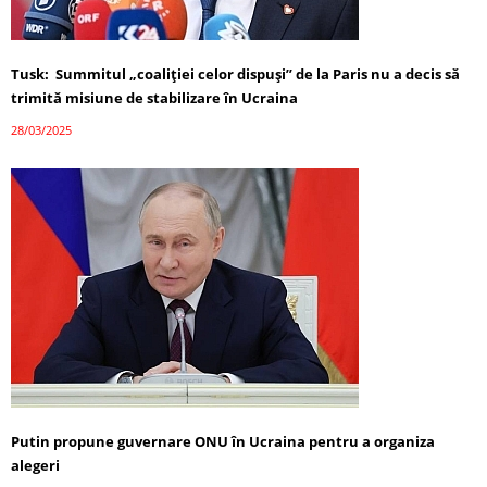
Tusk: Summitul „coaliției celor dispuși” de la Paris nu a decis să
trimită misiune de stabilizare în Ucraina
28/03/2025
Putin propune guvernare ONU în Ucraina pentru a organiza
alegeri