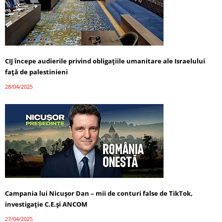
CIJ începe audierile privind obligațiile umanitare ale Israelului
față de palestinieni
28/04/2025
Campania lui Nicușor Dan – mii de conturi false de TikTok,
investigație C.E.și ANCOM
27/04/2025