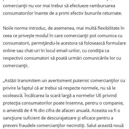
comercianții nu vor mai trebui să efectueze rambursarea
consumatorilor înainte de a primi efectiv bunurile returnate.
Noile norme introduc, de asemenea, mai multă flexibilitate în
ceea ce privește modul în care comercianții pot comunica cu
consumatorii, permițându-le acestora să folosească formulare
online sau chat-uri în locul email-urilor, cu condiția ca
respectivii consumatori să poată urmări comunicările lor cu
comercianții.
„Astăzi transmitem un avertisment puternic comercianților cu
privire la faptul că ar trebui să respecte normele, nu să le
ocolească. Încălcarea la scară largă a normelor UE privind
protecția consumatorilor poate însemna, pentru o companie,
o amendă de 4 % din cifra de afaceri anuală. Aceasta va fi o
sancțiune suficient de descurajatoare și eficace pentru a
preveni fraudele comercianților necinstiți. Salut această nouă