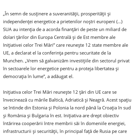
„În semn de susţinere a suveranităţii, prosperităţii şi
independenţei energetice a prietenilor noştri europeni (…)
SUA au intenţia de a acorda finanţări de peste un miliard de
dolari ţărilor din Europa Centrală şi de Est membre ale
Iniţiativei celor Trei Mări” care reuneşte 12 state membre ale
UE, a declarat el la conferinţa pentru securitate de la
Munchen. „Vrem să galvanizăm investiţiile din sectorul privat
în sectoarele lor energetice pentru a proteja libertatea şi
democraţia în lume”, a adăugat el.
Iniţiativa celor Trei Mări reuneşte 12 ţări din UE care se
învecinează cu mările Baltică, Adriatică şi Neagră. Acest spaţiu
se întinde din Estonia şi Polonia la nord până la Croaţia în sud
şi România şi Bulgaria în est. Iniţiativa are drept obiectiv
întărirea cooperării între membrii săi în domeniile energiei,
infrastructurii şi securităţii, în principal faţă de Rusia pe care