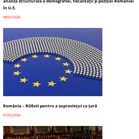
analiză structurală a demografiei, fiscalității și poziției României
în U.E.
08/02/2026
România – ROExit pentru a supraviețui ca țară
07/02/2026