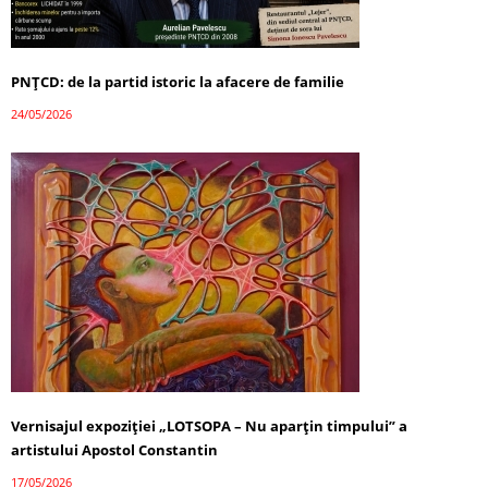
PNȚCD: de la partid istoric la afacere de familie
24/05/2026
Vernisajul expoziției „LOTSOPA – Nu aparțin timpului” a
artistului Apostol Constantin
17/05/2026