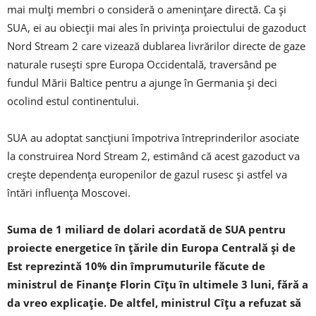
mai mulţi membri o consideră o ameninţare directă. Ca şi
SUA, ei au obiecţii mai ales în privinţa proiectului de gazoduct
Nord Stream 2 care vizează dublarea livrărilor directe de gaze
naturale ruseşti spre Europa Occidentală, traversând pe
fundul Mării Baltice pentru a ajunge în Germania şi deci
ocolind estul continentului.
SUA au adoptat sancţiuni împotriva întreprinderilor asociate
la construirea Nord Stream 2, estimând că acest gazoduct va
creşte dependenţa europenilor de gazul rusesc şi astfel va
întări influenţa Moscovei.
Suma de 1 miliard de dolari acordată de SUA pentru
proiecte energetice în ţările din Europa Centrală şi de
Est reprezintă 10% din împrumuturile făcute de
ministrul de Finanțe Florin Cîțu în ultimele 3 luni, fără a
da vreo explicație. De altfel, ministrul Cîțu a refuzat să