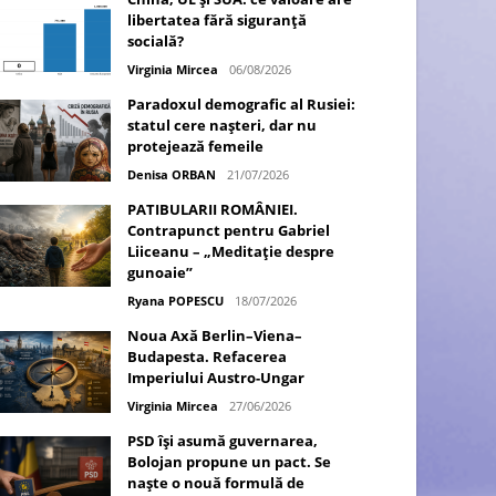
libertatea fără siguranță
socială?
Virginia Mircea
06/08/2026
Paradoxul demografic al Rusiei:
statul cere nașteri, dar nu
protejează femeile
Denisa ORBAN
21/07/2026
PATIBULARII ROMÂNIEI.
Contrapunct pentru Gabriel
Liiceanu – „Meditație despre
gunoaie”
Ryana POPESCU
18/07/2026
Noua Axă Berlin–Viena–
Budapesta. Refacerea
Imperiului Austro-Ungar
Virginia Mircea
27/06/2026
PSD își asumă guvernarea,
Bolojan propune un pact. Se
naște o nouă formulă de