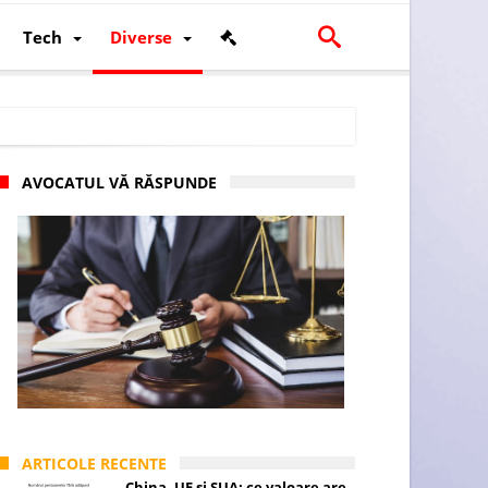
Tech
Diverse
AVOCATUL VĂ RĂSPUNDE
scalității și poziției României în U.E.
ARTICOLE RECENTE
China, UE și SUA: ce valoare are