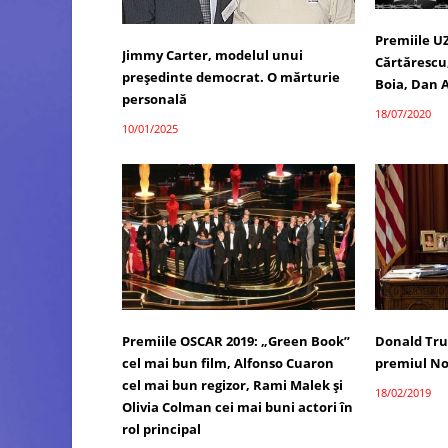
Premiile U
Jimmy Carter, modelul unui
Cărtărescu,
președinte democrat. O mărturie
Boia, Dan A
personală
18/07/2020
10/01/2025
Premiile OSCAR 2019: „Green Book”
Donald Tru
cel mai bun film, Alfonso Cuaron
premiul No
cel mai bun regizor, Rami Malek şi
18/02/2019
Olivia Colman cei mai buni actori în
rol principal