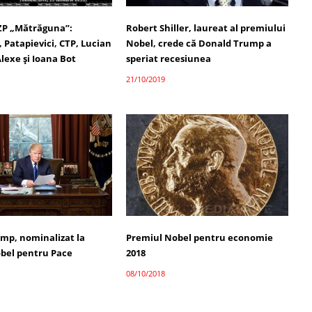
ZP „Mătrăguna”:
Robert Shiller, laureat al premiului
 Patapievici, CTP, Lucian
Nobel, crede că Donald Trump a
lexe și Ioana Bot
speriat recesiunea
21/10/2019
mp, nominalizat la
Premiul Nobel pentru economie
bel pentru Pace
2018
08/10/2018