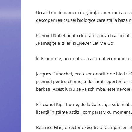
Un alt trio de oameni de știință americani au 
descoperirea cauzei biologice care stă la baza r
Premiul Nobel pentru literatură îi va fi acorda
„Rămășițele zilei” și „Never Let Me Go”.
În Economie, premiul va fi acordat economistul
Jacques Dubochet, profesor onorific de biofizică
premiul pentru chimie, a declarat reporterilor s
bărbați. Acest lucru se va schimba, este nevoie de
Fizicianul Kip Thorne, de la Caltech, a sublinia
licență în științe astăzi, comparativ cu momentul
Beatrice Fihn, director executiv al Campaniei In