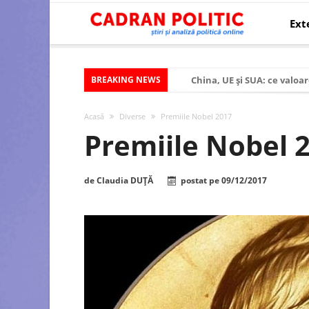
Ext
BREAKING NEWS
China, UE și SUA: ce valoar
Criza politică prelungită ș
Acasă
Diverse
Premiile Nobel 2017
Modelul economic al SUA:
Premiile Nobel 
Modelul economic al Chinei
Modelul economic al Rusiei
de
Claudia DUȚĂ
postat pe
09/12/2017
Occidentul obosit și Estul
Viitorul României în Uniun
România – ROExit pentru a
Controlul minții prin nan
Huawei dezvoltă un nou ci