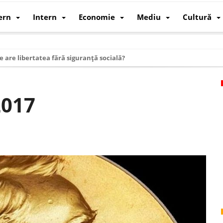
ern
Intern
Economie
Mediu
Cultură
e are libertatea fără siguranță socială?
i mizele din spatele interimatului
 cum au devenit cea mai mare economie a lumii
2017
: cum a devenit atelierul lumii și rivalul economic al SUA
: de ce rezistă?
 care revine: o realitate pe care România o simte, nu o spune
ea Europeană. Ce ne așteaptă? – O analiză structurală a demografiei, fi
 supraviețui ca țară
oparticule
p AI pentru a înlocui Nvidia