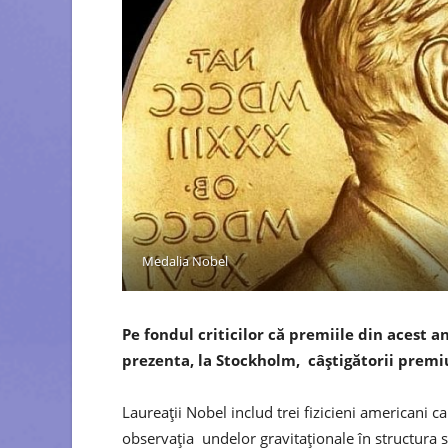
Medalia Nobel
Pe fondul criticilor că premiile din acest 
prezenta, la Stockholm, câștigătorii prem
Laureații Nobel includ trei fizicieni americani c
observația undelor gravitaționale în structura s