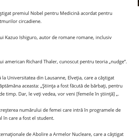
câștigat premiul Nobel pentru Medicină acordat pentru
itmurilor circadiene.
t lui Kazuo Ishiguro, autor de romane romane, inclusiv
ui american Richard Thaler, cunoscut pentru teoria „nudge”.
 la Universitatea din Lausanne, Elveția, care a câștigat
ăptămâna aceasta: „Știința a fost făcută de bărbați, pentru
 timp. Dar, le veți vedea, vor veni [femeile în știință] „.
t creșterea numărului de femei care intră în programele de
 în care a fost el student.
ternaționale de Abolire a Armelor Nucleare, care a câștigat