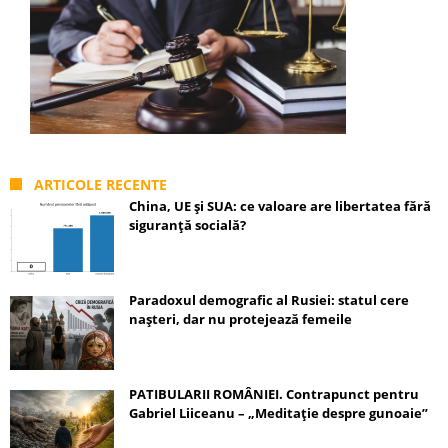
ARTICOLE RECENTE
China, UE și SUA: ce valoare are libertatea fără
siguranță socială?
Paradoxul demografic al Rusiei: statul cere
nașteri, dar nu protejează femeile
PATIBULARII ROMÂNIEI. Contrapunct pentru
Gabriel Liiceanu – „Meditație despre gunoaie”