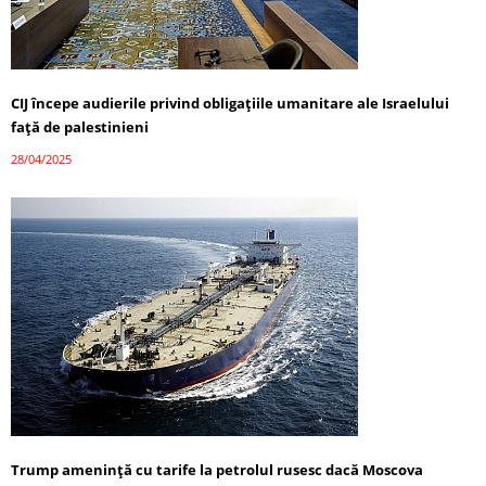
CIJ începe audierile privind obligațiile umanitare ale Israelului
față de palestinieni
28/04/2025
Trump amenință cu tarife la petrolul rusesc dacă Moscova