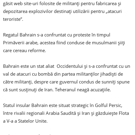
găsit web site-uri folosite de militanți pentru fabricarea și
depozitarea explozivilor destinați utilizării pentru „atacuri
teroriste”.
Regatul Bahrain s-a confruntat cu proteste în timpul
Primăverii arabe, acestea fiind conduse de musulmanii șiiți
care cereau reforme.
Bahrain este un stat aliat Occidentului și s-a confruntat cu un
val de atacuri cu bombă din partea militanților jihadiști de
către militanți, despre care guvernul condus de sunniți spune
că sunt susținuți de Iran. Teheranul neagă acuzațiile.
Statul insular Bahrain este situat strategic în Golful Persic,
între rivalii regionali Arabia Saudită și Iran și găzduiește Flota
a V-a a Statelor Unite.