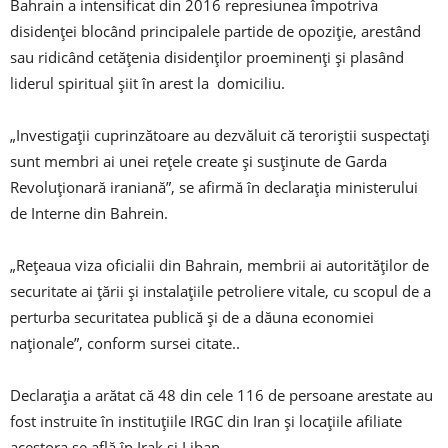
Bahrain a intensificat din 2016 represiunea împotriva
disidenței blocând principalele partide de opoziție, arestând
sau ridicând cetățenia disidenților proeminenți și plasând
liderul spiritual șiit în arest la domiciliu.
„Investigații cuprinzătoare au dezvăluit că teroriștii suspectați
sunt membri ai unei rețele create și susținute de Garda
Revoluționară iraniană”, se afirmă în declarația ministerului
de Interne din Bahrein.
„Rețeaua viza oficialii din Bahrain, membrii ai autorităților de
securitate ai țării și instalațiile petroliere vitale, cu scopul de a
perturba securitatea publică și de a dăuna economiei
naționale”, conform sursei citate..
Declarația a arătat că 48 din cele 116 de persoane arestate au
fost instruite în instituțiile IRGC din Iran și locațiile afiliate
acestora se află în Irak și Liban.