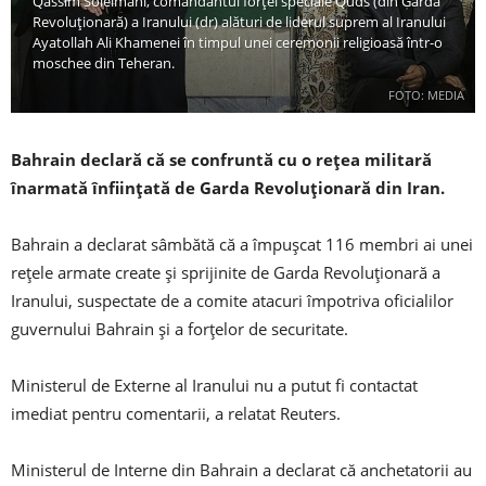
Qassim Soleimani, comandantul forței speciale Quds (din Garda
Revoluționară) a Iranului (dr) alături de liderul suprem al Iranului
Ayatollah Ali Khamenei în timpul unei ceremonii religioasă într-o
moschee din Teheran.
FOTO: MEDIA
Bahrain declară că se confruntă cu o rețea militară
înarmată înființată de Garda Revoluționară din Iran.
Bahrain a declarat sâmbătă că a împușcat 116 membri ai unei
rețele armate create și sprijinite de Garda Revoluționară a
Iranului, suspectate de a comite atacuri împotriva oficialilor
guvernului Bahrain și a forțelor de securitate.
Ministerul de Externe al Iranului nu a putut fi contactat
imediat pentru comentarii, a relatat Reuters.
Ministerul de Interne din Bahrain a declarat că anchetatorii au