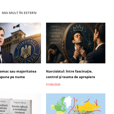
MAI MULT ÎN EXTERN
omac sau majoritatea
Narcisistul: între fascinație,
i spune pe nume
control și teama de apropiere
01/06/2026