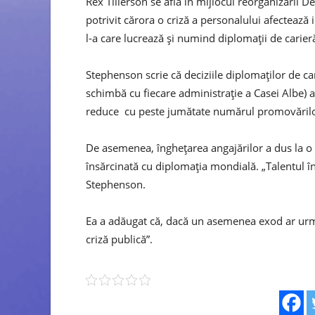
Rex Tillerson se află în mijlocul reorganizării D
potrivit cărora o criză a personalului afecteaz
l-a care lucrează și numind diplomații de carieră
Stephenson scrie că deciziile diplomaților de ca
schimbă cu fiecare administrație a Casei Albe) a
reduce cu peste jumătate numărul promovărilo
De asemenea, înghețarea angajărilor a dus la o
însărcinată cu diplomația mondială. „Talentul î
Stephenson.
Ea a adăugat că, dacă un asemenea exod ar urma 
criză publică”.