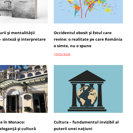
urii și mentalității
Occidentul obosit și Estul care
 sinteză și interpretare
revine: o realitate pe care România
o simte, nu o spune
10/02/2026
e în Monaco:
Cultura – fundamentul invizibil al
eleganță și cultură
puterii unei națiuni