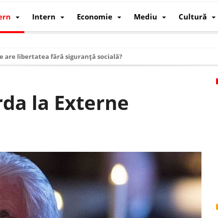
ern
Intern
Economie
Mediu
Cultură
e are libertatea fără siguranță socială?
i mizele din spatele interimatului
 cum au devenit cea mai mare economie a lumii
da la Externe
: cum a devenit atelierul lumii și rivalul economic al SUA
: de ce rezistă?
 care revine: o realitate pe care România o simte, nu o spune
ea Europeană. Ce ne așteaptă? – O analiză structurală a demografiei, fi
 supraviețui ca țară
oparticule
p AI pentru a înlocui Nvidia