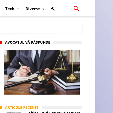
Tech
Diverse
AVOCATUL VĂ RĂSPUNDE
scalității și poziției României în U.E.
ARTICOLE RECENTE
China, UE și SUA: ce valoare are