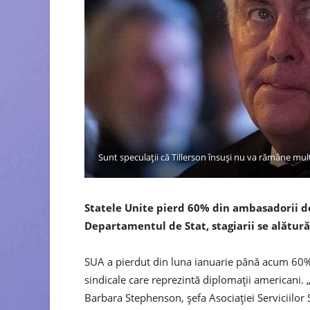
Sunt speculații că Tillerson însuși nu va rămâne mul
Statele Unite pierd 60% din ambasadorii de
Departamentul de Stat, stagiarii se alătură 
SUA a pierdut din luna ianuarie până acum 60% d
sindicale care reprezintă diplomații americani. 
Barbara Stephenson, șefa Asociației Serviciilor 