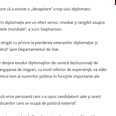
 că a existat o „decapitare” a top-ului diplomatic.
în diplomație are un efect serios, imediat și tangibil asupra
tele mondiale”, a scris Stephenson.
rigăt cu privire la pierderea veteranilor diplomației și
ridică” spre Departamentul de Stat.
 despre exodul diplomaților de carieră deziluzionați de
 angajarea de stagiari, cu nivel inferior de experiență, va slăbi
 ritmul lent al numirilor politice în funcțiile importante ale
ă orice persoană care s-a opus candidaturii sale și acest
licanilor care se ocupă de politică externă”.