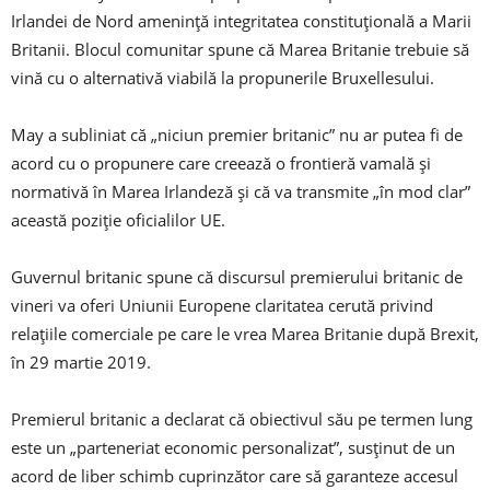
Irlandei de Nord ameninţă integritatea constituţională a Marii
Britanii. Blocul comunitar spune că Marea Britanie trebuie să
vină cu o alternativă viabilă la propunerile Bruxellesului.
May a subliniat că „niciun premier britanic” nu ar putea fi de
acord cu o propunere care creează o frontieră vamală şi
normativă în Marea Irlandeză şi că va transmite „în mod clar”
această poziţie oficialilor UE.
Guvernul britanic spune că discursul premierului britanic de
vineri va oferi Uniunii Europene claritatea cerută privind
relaţiile comerciale pe care le vrea Marea Britanie după Brexit,
în 29 martie 2019.
Premierul britanic a declarat că obiectivul său pe termen lung
este un „parteneriat economic personalizat”, susţinut de un
acord de liber schimb cuprinzător care să garanteze accesul