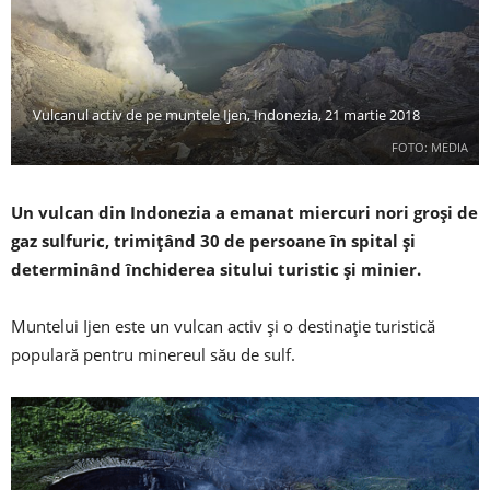
Vulcanul activ de pe muntele Ijen, Indonezia, 21 martie 2018
FOTO: MEDIA
Un vulcan din Indonezia a emanat miercuri nori groși de
gaz sulfuric, trimițând 30 de persoane în spital și
determinând închiderea sitului turistic și minier.
Muntelui Ijen este un vulcan activ și o destinație turistică
populară pentru minereul său de sulf.