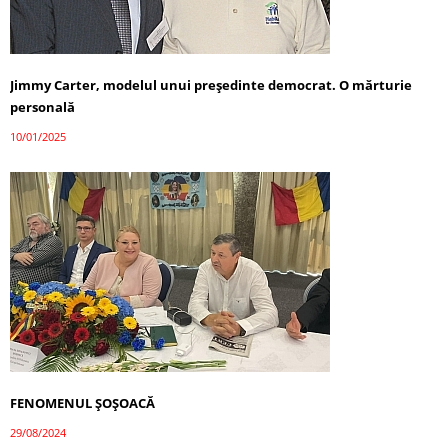
Jimmy Carter, modelul unui președinte democrat. O mărturie
personală
10/01/2025
FENOMENUL ȘOȘOACĂ
29/08/2024