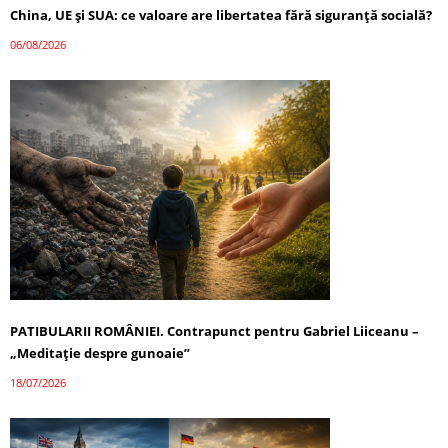
China, UE și SUA: ce valoare are libertatea fără siguranță socială?
06/08/2026
PATIBULARII ROMÂNIEI. Contrapunct pentru Gabriel Liiceanu –
„Meditație despre gunoaie”
18/07/2026