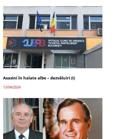
Asasini în halate albe – dezvăluiri (I)
13/04/2024