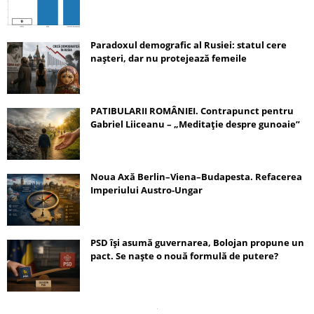
Paradoxul demografic al Rusiei: statul cere
nașteri, dar nu protejează femeile
PATIBULARII ROMÂNIEI. Contrapunct pentru
Gabriel Liiceanu – „Meditație despre gunoaie”
Noua Axă Berlin–Viena–Budapesta. Refacerea
Imperiului Austro-Ungar
PSD își asumă guvernarea, Bolojan propune un
pact. Se naște o nouă formulă de putere?