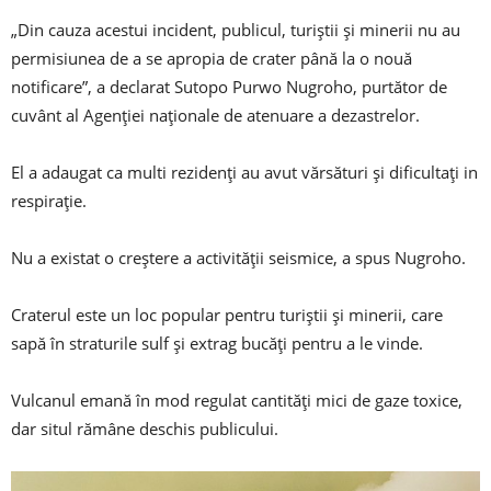
„Din cauza acestui incident, publicul, turiștii și minerii nu au
permisiunea de a se apropia de crater până la o nouă
notificare”, a declarat Sutopo Purwo Nugroho, purtător de
cuvânt al Agenției naționale de atenuare a dezastrelor.
El a adaugat ca multi rezidenți au avut vărsături și dificultați in
respirație.
Nu a existat o creștere a activității seismice, a spus Nugroho.
Craterul este un loc popular pentru turiștii și minerii, care
sapă în straturile sulf și extrag bucăți pentru a le vinde.
Vulcanul emană în mod regulat cantități mici de gaze toxice,
dar situl rămâne deschis publicului.