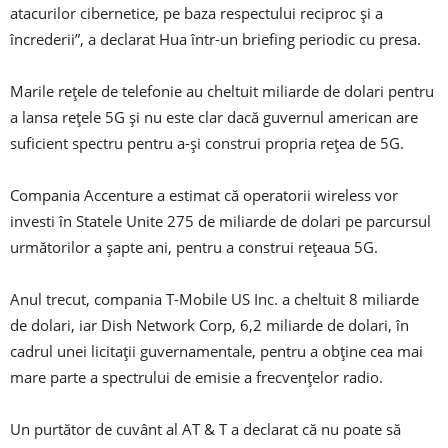
atacurilor cibernetice, pe baza respectului reciproc și a
încrederii”, a declarat Hua într-un briefing periodic cu presa.
Marile rețele de telefonie au cheltuit miliarde de dolari pentru
a lansa rețele 5G și nu este clar dacă guvernul american are
suficient spectru pentru a-și construi propria rețea de 5G.
Compania Accenture a estimat că operatorii wireless vor
investi în Statele Unite 275 de miliarde de dolari pe parcursul
următorilor a șapte ani, pentru a construi rețeaua 5G.
Anul trecut, compania T-Mobile US Inc. a cheltuit 8 miliarde
de dolari, iar Dish Network Corp, 6,2 miliarde de dolari, în
cadrul unei licitații guvernamentale, pentru a obține cea mai
mare parte a spectrului de emisie a frecvențelor radio.
Un purtător de cuvânt al AT & T a declarat că nu poate să