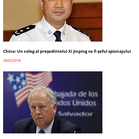
China: Un coleg al președintelui Xi Jinping va fi șeful spionajului
28/02/2018