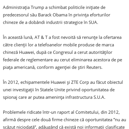
Administrația Trump a schimbat politicile inițiate de
predecesorul său Barack Obama în privința eforturilor
chineze de a dobândi industrii strategice în SUA.
În această lună, AT & T a fost nevoită să renunțe la ofertarea
către clienții lor a telefoanelor mobile produse de marca
chineză Huawei, după ce Congresul a cerut autorităților
federale de reglementare au cerut eliminarea acestora de pe
piața americană, conform agenției de știri Reuters.
În 2012, echipamentele Huawei și ZTE Corp au făcut obiectul
unei investigații în Statele Unite privind oportunitatea de
spionaj care ar putea amenința infrastructura S.U.A.
Problemele ridicate într-un raport al Comitetului, din 2012,
afirmă despre cele două firme chineze că oportunitatea ”nu au
scăzut niciodată”, adăugând că există noi informații clasificate