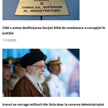
CSM a avizat desfiinţarea Secției DNA de combatere a corupţiei în
justiţie
11/10/2018
Iranul va retrage militarii din Siria doar la cererea Administraţiei