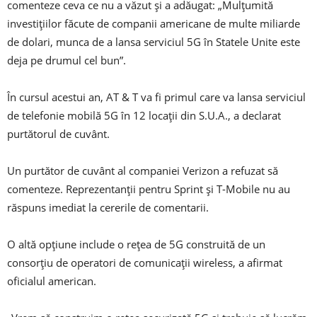
comenteze ceva ce nu a văzut și a adăugat: „Mulțumită
investițiilor făcute de companii americane de multe miliarde
de dolari, munca de a lansa serviciul 5G în Statele Unite este
deja pe drumul cel bun”.
În cursul acestui an, AT & T va fi primul care va lansa serviciul
de telefonie mobilă 5G în 12 locații din S.U.A., a declarat
purtătorul de cuvânt.
Un purtător de cuvânt al companiei Verizon a refuzat să
comenteze. Reprezentanții pentru Sprint și T-Mobile nu au
răspuns imediat la cererile de comentarii.
O altă opțiune include o rețea de 5G construită de un
consorțiu de operatori de comunicații wireless, a afirmat
oficialul american.