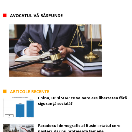
AVOCATUL VĂ RĂSPUNDE
ARTICOLE RECENTE
China, UE și SUA: ce valoare are libertatea fără
siguranță socială?
Paradoxul demografic al Rusiei: statul cere
nașteri, dar nu protejează femeile