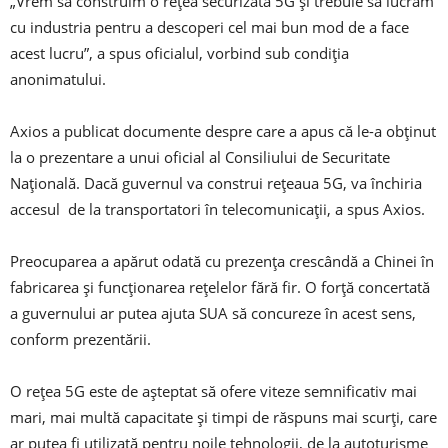
„Vrem să construim o rețea securizată 5G și trebuie să lucrăm
cu industria pentru a descoperi cel mai bun mod de a face
acest lucru”, a spus oficialul, vorbind sub condiția
anonimatului.
Axios a publicat documente despre care a apus că le-a obținut
la o prezentare a unui oficial al Consiliului de Securitate
Națională. Dacă guvernul va construi rețeaua 5G, va închiria
accesul de la transportatori în telecomunicații, a spus Axios.
Preocuparea a apărut odată cu prezența crescândă a Chinei în
fabricarea și funcționarea rețelelor fără fir. O forță concertată
a guvernului ar putea ajuta SUA să concureze în acest sens,
conform prezentării.
O rețea 5G este de așteptat să ofere viteze semnificativ mai
mari, mai multă capacitate și timpi de răspuns mai scurți, care
ar putea fi utilizată pentru noile tehnologii, de la autoturisme