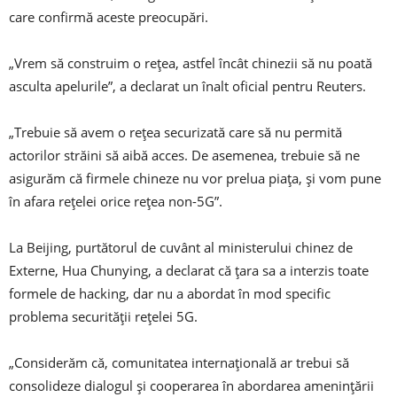
care confirmă aceste preocupări.
„Vrem să construim o rețea, astfel încât chinezii să nu poată
asculta apelurile”, a declarat un înalt oficial pentru Reuters.
„Trebuie să avem o rețea securizată care să nu permită
actorilor străini să aibă acces. De asemenea, trebuie să ne
asigurăm că firmele chineze nu vor prelua piața, și vom pune
în afara rețelei orice rețea non-5G”.
La Beijing, purtătorul de cuvânt al ministerului chinez de
Externe, Hua Chunying, a declarat că țara sa a interzis toate
formele de hacking, dar nu a abordat în mod specific
problema securității rețelei 5G.
„Considerăm că, comunitatea internațională ar trebui să
consolideze dialogul și cooperarea în abordarea amenințării