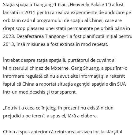
Stația spațială Tiangong-1 (sau „Heavenly Palace 1”) a fost
lansată în 2011 pentru a realiza experimente de andocare pe
orbită în cadrul programului de spațiu al Chinei, care are
drept scop plasarea unei stații permanente pe orbită până în
2023. Dezafectarea Tiangong-1 a fost planificată inițial pentru
2013, însă misiunea a fost extinsă în mod repetat.
Întrebat despre stația spațială, purtătorul de cuvânt al
Ministerului chinez de Mxterne, Geng Shuang, a spus într-o
informare regulată că nu a avut alte informații și a reiterat
faptul că China a raportat situația agenției spațiale din SUA
într-un mod deschis și transparent.
„Potrivit a ceea ce înțeleg, în prezent nu există niciun
prejudiciu pe teren”, a spus el, fără a elabora.
China a spus anterior că reintrarea ar avea loc la sfârșitul