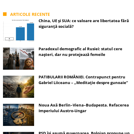
ARTICOLE RECENTE
China, UE și SUA: ce valoare are libertatea fără
siguranță socială?
Paradoxul demografic al Rusiei: statul cere
nașteri, dar nu protejează femeile
PATIBULARII ROMÂNIEI. Contrapunct pentru
Gabriel Liiceanu – „Meditație despre gunoaie”
Noua Axă Berlin–Viena–Budapesta. Refacerea
Imperiului Austro-Ungar
PSD își asumă guvernarea, Bolojan propune un