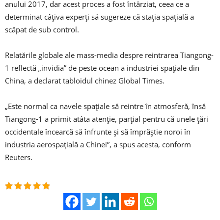
anului 2017, dar acest proces a fost întârziat, ceea ce a
determinat câțiva experți să sugereze că stația spațială a
scăpat de sub control.
Relatările globale ale mass-media despre reintrarea Tiangong-
1 reflectă „invidia” de peste ocean a industriei spațiale din
China, a declarat tabloidul chinez Global Times.
„Este normal ca navele spațiale să reintre în atmosferă, însă
Tiangong-1 a primit atâta atenție, parțial pentru că unele țări
occidentale încearcă să înfrunte și să împrăștie noroi în
industria aerospațială a Chinei”, a spus acesta, conform
Reuters.