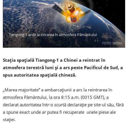
Tiangong-1 arde la intrarea în atmosfera Pământului
FOTO: MEDIA
Stația spațială Tiangong-1 a Chinei a reintrat în
atmosfera terestră luni și a ars peste Pacificul de Sud, a
spus autoritatea spațială chineză.
„Marea majoritate” a ambarcațiunii a ars la reintrarea în
atmosfera Pământului, la ora 8:15 a.m. (0015 GMT), a
declarat autoritatea într-o scurtă declarație pe site-ul său, fără
a spune exact unde ar putea fi recuperate unele piese ale
stației.