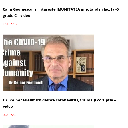
Călin Georgescu își întărește IMUNITATEA înnotând în lac, la -6
grade C – video
13/01/2021
Dr. Reiner Fuellmich despre coronavirus, fraudă și corupție –
video
09/01/2021