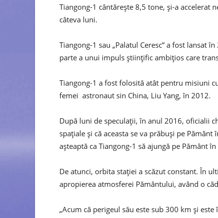
Tiangong-1 cântărește 8,5 tone, și-a accelerat 
câteva luni.
Tiangong-1 sau „Palatul Ceresc” a fost lansat în 
parte a unui impuls științific ambițios care tra
Tiangong-1 a fost folosită atât pentru misiuni cu 
femei astronaut sin China, Liu Yang, în 2012.
După luni de speculații, în anul 2016, oficialii 
spațiale și că aceasta se va prăbuși pe Pământ 
așteaptă ca Tiangong-1 să ajungă pe Pământ în
De atunci, orbita stației a scăzut constant. În 
apropierea atmosferei Pământului, având o căd
„Acum că perigeul său este sub 300 km și este