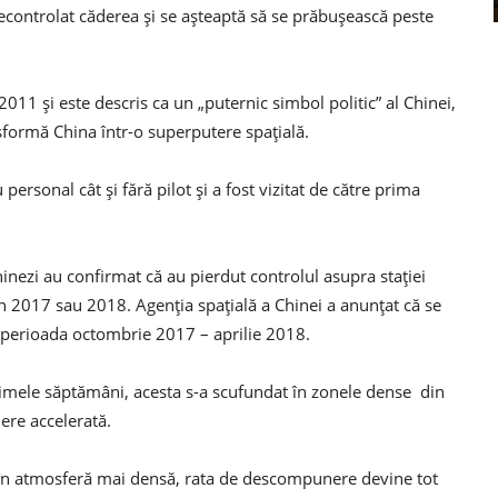
necontrolat căderea și se așteaptă să se prăbușească peste
2011 și este descris ca un „puternic simbol politic” al Chinei,
nsformă China într-o superputere spațială.
personal cât și fără pilot și a fost vizitat de către prima
chinezi au confirmat că au pierdut controlul asupra stației
în 2017 sau 2018. Agenția spațială a Chinei a anunțat că se
 perioada octombrie 2017 – aprilie 2018.
ultimele săptămâni, acesta s-a scufundat în zonele dense din
ere accelerată.
 în atmosferă mai densă, rata de descompunere devine tot