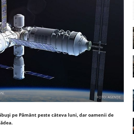
ni.
FOTO: AGENȚIE
răbuși pe Pământ peste câteva luni, dar oamenii de
cădea.