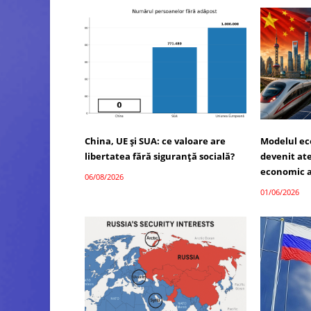
China, UE și SUA: ce valoare are
Modelul ec
libertatea fără siguranță socială?
devenit atel
economic a
06/08/2026
01/06/2026