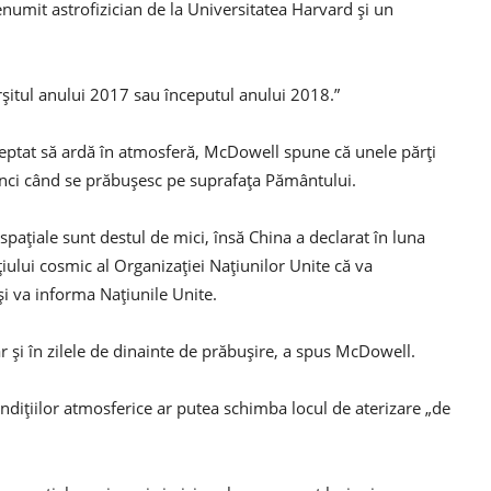
umit astrofizician de la Universitatea Harvard și un
ârșitul anului 2017 sau începutul anului 2018.”
șteptat să ardă în atmosferă, McDowell spune că unele părți
unci când se prăbușesc pe suprafața Pământului.
i spațiale sunt destul de mici, însă China a declarat în luna
iului cosmic al Organizației Națiunilor Unite că va
i va informa Națiunile Unite.
r și în zilele de dinainte de prăbușire, a spus McDowell.
dițiilor atmosferice ar putea schimba locul de aterizare „de