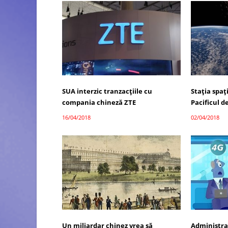
SUA interzic tranzacțiile cu
Stația spaț
compania chineză ZTE
Pacificul d
16/04/2018
02/04/2018
Un miliardar chinez vrea să
Administra