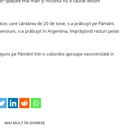
or spațiale mai mari și niciunul nu a cauzat leziuni
ietice, care cântărea de 20 de tone, s-a prăbușit pe Pământ.
nsiuni, s-a prăbușit în Argentina, împrăștiind resturi peste
a ajuns pe Pământ într-o coborâre aproape necontrolată in
MAI MULT ÎN DIVERSE