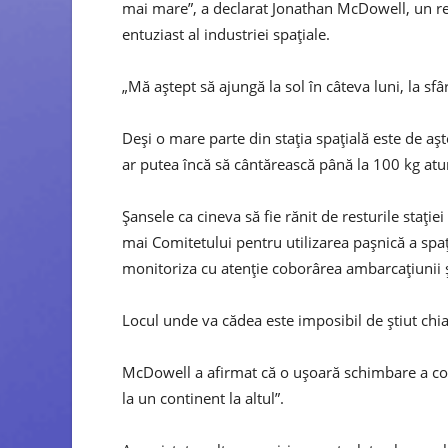
mai mare”, a declarat Jonathan McDowell, un ren
entuziast al industriei spațiale.
„Mă aștept să ajungă la sol în câteva luni, la sf
Deși o mare parte din stația spațială este de a
ar putea încă să cântărească până la 100 kg at
Șansele ca cineva să fie rănit de resturile stație
mai Comitetului pentru utilizarea pașnică a spaț
monitoriza cu atenție coborârea ambarcațiunii ș
Locul unde va cădea este imposibil de știut chia
McDowell a afirmat că o ușoară schimbare a con
la un continent la altul”.