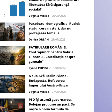
libertatea fără siguranță
socială?
Virginia Mircea
06/08/2026
Paradoxul demografic al Rusiei:
statul cere nașteri, dar nu
protejează femeile
Denisa ORBAN
21/07/2026
PATIBULARII ROMÂNIEI.
Contrapunct pentru Gabriel
Liiceanu – „Meditație despre
gunoaie”
Ryana POPESCU
18/07/2026
Noua Axă Berlin–Viena–
Budapesta. Refacerea
Imperiului Austro-Ungar
Virginia Mircea
27/06/2026
PSD își asumă guvernarea,
Bolojan propune un pact. Se
naște o nouă formulă de