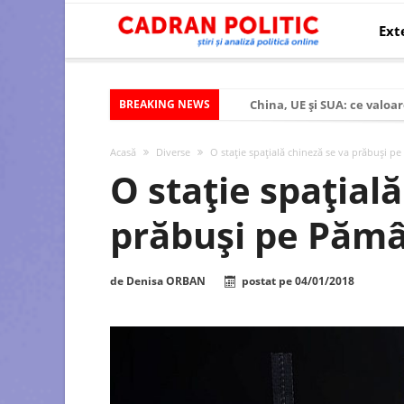
Ext
BREAKING NEWS
China, UE și SUA: ce valoar
Criza politică prelungită ș
Acasă
Diverse
O stație spațială chineză se va prăbuși p
Modelul economic al SUA:
O stație spațial
Modelul economic al Chinei
prăbuși pe Păm
Modelul economic al Rusiei
Occidentul obosit și Estul
de
Denisa ORBAN
postat pe
04/01/2018
Viitorul României în Uniun
România – ROExit pentru a
Controlul minții prin nan
Huawei dezvoltă un nou ci