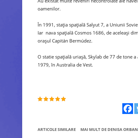
Au existat multe reveniri necontrolate ale navel
oamenilor.
În 1991, stația spațială Salyut 7, a Uniunii Sov
Iar nava spațială Cosmos 1686, de aceleași dime
orașul Capitán Bermúdez.
O statie spațială uriașă, Skylab de 77 de tone 
1979, în Australia de Vest.
ARTICOLE SIMILARE
MAI MULT DE DENISA ORBAN