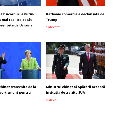
ez: Acordurile Putin-
Războaie comerciale declanșate de
 mai realiste decât
Trump
rezentete de Ucraina
19/03/2025
chinez transmite de la
Ministrul chinez al Apărării acceptă
avertisment pentru
invitația de a vizita SUA
28/06/2018