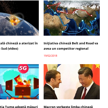
ială chineză a aterizat în
Inițiativa chineză Belt and Road va
e Sud (video)
avea un competitor regional
19/02/2018
ția Tump adoptă măsuri
Macron vorbește limba chineză