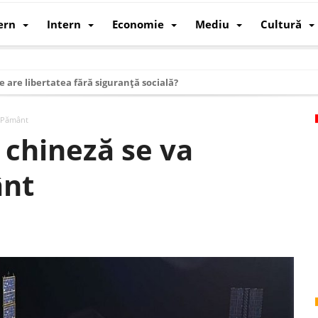
ern
Intern
Economie
Mediu
Cultură
e are libertatea fără siguranță socială?
i mizele din spatele interimatului
e Pământ
 cum au devenit cea mai mare economie a lumii
ă chineză se va
: cum a devenit atelierul lumii și rivalul economic al SUA
ânt
: de ce rezistă?
 care revine: o realitate pe care România o simte, nu o spune
ea Europeană. Ce ne așteaptă? – O analiză structurală a demografiei, fi
 supraviețui ca țară
oparticule
p AI pentru a înlocui Nvidia