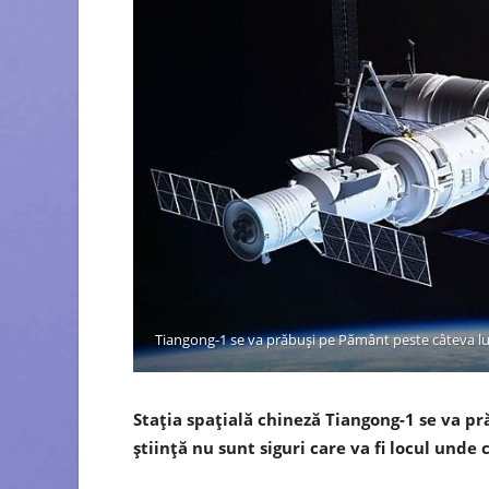
Tiangong-1 se va prăbuși pe Pământ peste câteva lu
Stația spațială chineză Tiangong-1 se va p
știință nu sunt siguri care va fi locul unde 