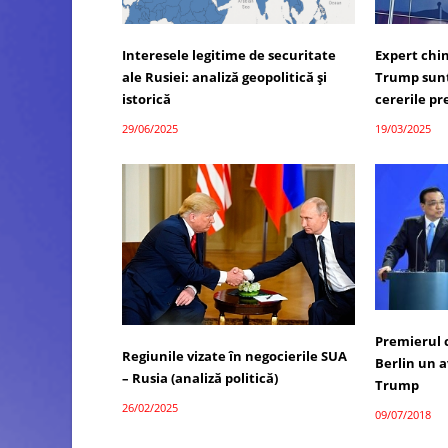
Interesele legitime de securitate
Expert chin
ale Rusiei: analiză geopolitică și
Trump sunt
istorică
cererile p
29/06/2025
19/03/2025
Premierul 
Regiunile vizate în negocierile SUA
Berlin un 
– Rusia (analiză politică)
Trump
26/02/2025
09/07/2018