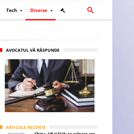
Tech
Diverse
AVOCATUL VĂ RĂSPUNDE
scalității și poziției României în U.E.
ARTICOLE RECENTE
China, UE și SUA: ce valoare are