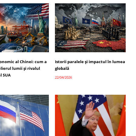
onomic al Chinei: cum a
Istorii paralele și impactul în lumea
ierul lumii și rivalul
globală
l SUA
22/04/2026