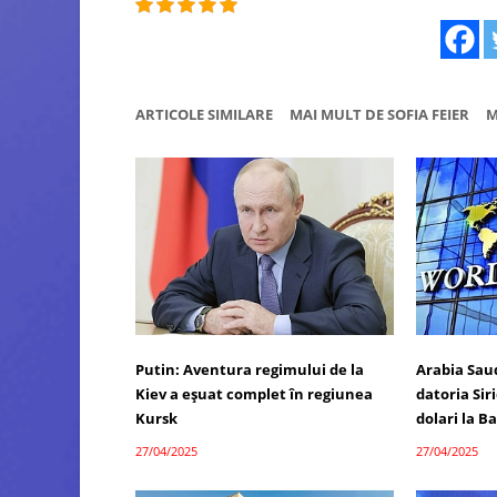
ARTICOLE SIMILARE
MAI MULT DE SOFIA FEIER
M
Putin: Aventura regimului de la
Arabia Saud
Kiev a eșuat complet în regiunea
datoria Sir
Kursk
dolari la 
27/04/2025
27/04/2025