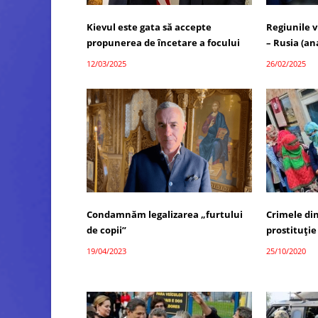
Kievul este gata să accepte
Regiunile v
propunerea de încetare a focului
– Rusia (ana
12/03/2025
26/02/2025
Condamnăm legalizarea „furtului
Crimele din
de copii”
prostituție
19/04/2023
25/10/2020