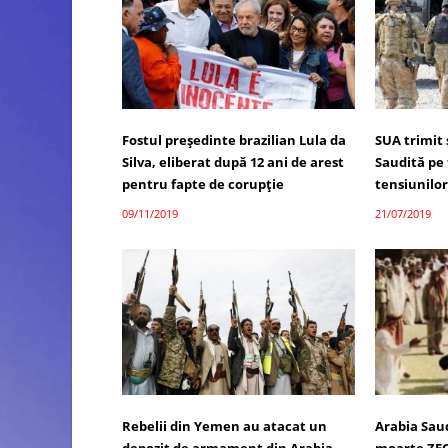
Fostul preşedinte brazilian Lula da
SUA trimit 
Silva, eliberat după 12 ani de arest
Saudită pe 
pentru fapte de corupţie
tensiunilor
09/11/2019
21/07/2019
Rebelii din Yemen au atacat un
Arabia Sau
depozit de armament din Arabia
moarte ZEC