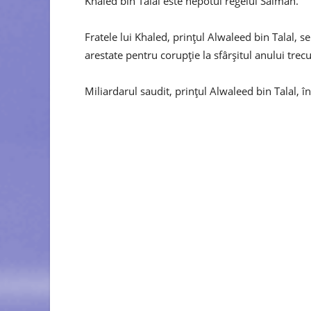
Khaled bin Talal este nepotul regelui Salman.
Fratele lui Khaled, prințul Alwaleed bin Talal, s
arestate pentru corupție la sfârșitul anului trecu
Miliardarul saudit, prințul Alwaleed bin Talal, î