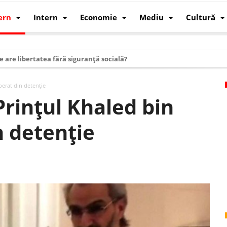
ern
Intern
Economie
Mediu
Cultură
e are libertatea fără siguranță socială?
i mizele din spatele interimatului
berat din detenție
 cum au devenit cea mai mare economie a lumii
Prințul Khaled bin
: cum a devenit atelierul lumii și rivalul economic al SUA
n detenție
: de ce rezistă?
 care revine: o realitate pe care România o simte, nu o spune
ea Europeană. Ce ne așteaptă? – O analiză structurală a demografiei, fi
 supraviețui ca țară
oparticule
p AI pentru a înlocui Nvidia