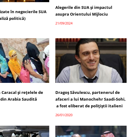
Alegerile din SUA și impactul
izate în negocierile SUA
asupra Orientului Mijlociu
liză politică)
21/09/2024
 Caracal și rețelele de
Dragoș Săvulescu, partenerul de
 din Arabia Saudită
afaceri a lui Manochehr Saadi-Sohi,
a fost eliberat de polițiștii italieni
26/01/2020