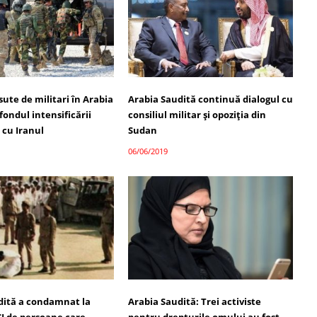
sute de militari în Arabia
Arabia Saudită continuă dialogul cu
fondul intensificării
consiliul militar şi opoziţia din
 cu Iranul
Sudan
06/06/2019
dită a condamnat la
Arabia Saudită: Trei activiste
I de persoane care
pentru drepturile omului au fost