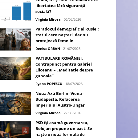
libertatea fără siguranță
socială?
Virginia Mircea
06/08/2026
Paradoxul demografic al Rusiei:
statul cere nașteri, dar nu
protejează femeile
Denisa ORBAN
21/07/2026
PATIBULARII ROMÂNIEI.
Contrapunct pentru Gabriel
Liiceanu – „Meditație despre
gunoaie”
Ryana POPESCU
18/07/2026
Noua Axă Berlin–Viena–
Budapesta. Refacerea
Imperiului Austro-Ungar
Virginia Mircea
27/06/2026
PSD își asumă guvernarea,
Bolojan propune un pact. Se
naște o nouă formulă de