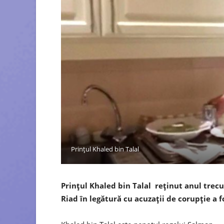
Prințul Khaled bin Talal
Prințul Khaled bin Talal reținut anul trecut
Riad în legătură cu acuzații de corupție a 