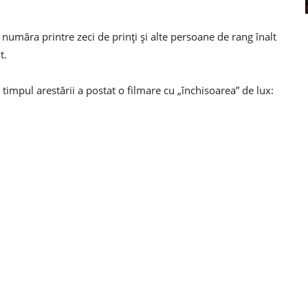
e număra printre zeci de prinți și alte persoane de rang înalt
t.
n timpul arestării a postat o filmare cu „închisoarea” de lux: