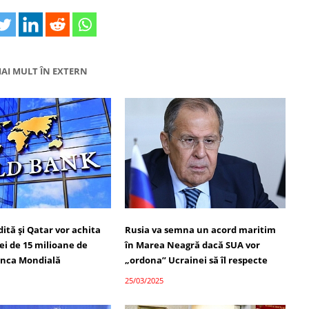
AI MULT ÎN EXTERN
ită și Qatar vor achita
Rusia va semna un acord maritim
iei de 15 milioane de
în Marea Neagră dacă SUA vor
Banca Mondială
„ordona” Ucrainei să îl respecte
25/03/2025