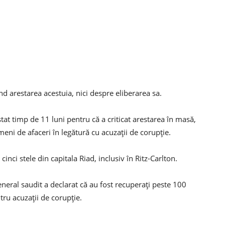
ind arestarea acestuia, nici despre eliberarea sa.
stat timp de 11 luni pentru că a criticat arestarea în masă,
ameni de afaceri în legătură cu acuzații de corupție.
cinci stele din capitala Riad, inclusiv în Ritz-Carlton.
general saudit a declarat că au fost recuperați peste 100
tru acuzații de corupție.