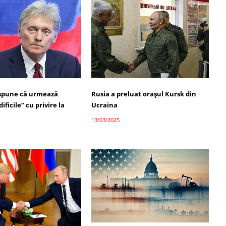
spune că urmează
Rusia a preluat orașul Kursk din
ificile” cu privire la
Ucraina
13/03/2025