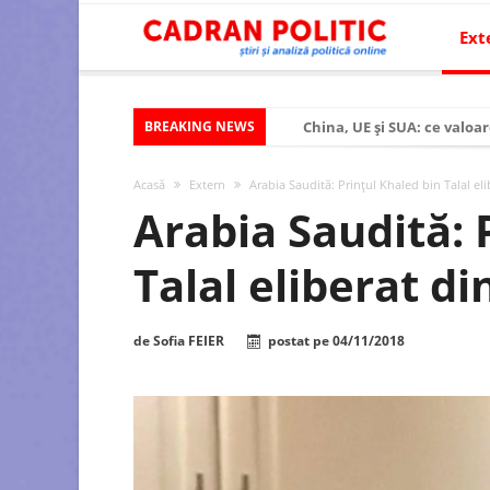
Ext
BREAKING NEWS
China, UE și SUA: ce valoar
Criza politică prelungită ș
Acasă
Extern
Arabia Saudită: Prințul Khaled bin Talal eli
Modelul economic al SUA:
Arabia Saudită: 
Modelul economic al Chinei
Talal eliberat di
Modelul economic al Rusiei
Occidentul obosit și Estul
de
Sofia FEIER
postat pe
04/11/2018
Viitorul României în Uniun
România – ROExit pentru a
Controlul minții prin nan
Huawei dezvoltă un nou ci