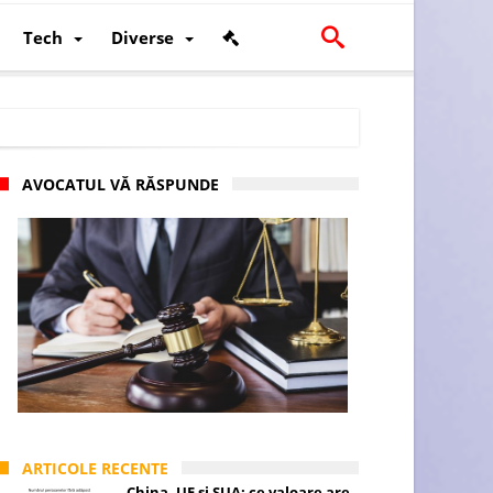
Tech
Diverse
AVOCATUL VĂ RĂSPUNDE
scalității și poziției României în U.E.
ARTICOLE RECENTE
China, UE și SUA: ce valoare are