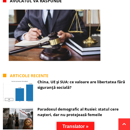
AVOCATUL VĂ RĂSPUNDE
ARTICOLE RECENTE
China, UE și SUA: ce valoare are libertatea fără
siguranță socială?
Paradoxul demografic al Rusiei: statul cere
nașteri, dar nu protejează femeile
Translator »