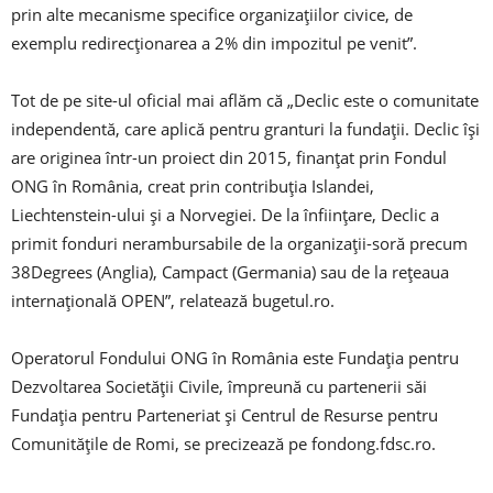
prin alte mecanisme specifice organizațiilor civice, de
exemplu redirecționarea a 2% din impozitul pe venit”.
Tot de pe site-ul oficial mai aflăm că „Declic este o comunitate
independentă, care aplică pentru granturi la fundații. Declic își
are originea într-un proiect din 2015, finanțat prin Fondul
ONG în România, creat prin contribuția Islandei,
Liechtenstein-ului și a Norvegiei. De la înființare, Declic a
primit fonduri nerambursabile de la organizații-soră precum
38Degrees (Anglia), Campact (Germania) sau de la rețeaua
internațională OPEN”, relatează bugetul.ro.
Operatorul Fondului ONG în România este Fundația pentru
Dezvoltarea Societății Civile, împreună cu partenerii săi
Fundația pentru Parteneriat și Centrul de Resurse pentru
Comunitățile de Romi, se precizează pe fondong.fdsc.ro.