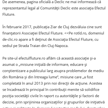
De asemenea, pagina oficială a Declic ne mai informează că
reprezentantul legal al Comunității Declic este asociația Efectul
Fluture.
În februarie 2017, publicația Ziar de Cluj dezvăluia cine sunt
finanțatorii Asociației Efectul Fluture. <<Pe rotld.ro, domeniul
de-clic.ro apare a fi deținut de Asociația Efectul Fluture, cu
sediul pe Strada Traian din Cluj-Napoca.
Pe site-ul efectulfluture.ro aflăm că această asociație și-a
asumat o „misiune inițială de informare, educare și
conștientizare a publicului larg asupra problemelor de mediu
din România și din întreaga lume”, misiune care „a fost
completată în anul 2013 prin noi direcții de acțiune. Acestea
se încadrează în principal în contribuții menite să solidifice
poziția societății civile în raport cu autoritățile și factorii de
decizie, prin sprijinirea organizațiilor și grupurilor de inițiativă