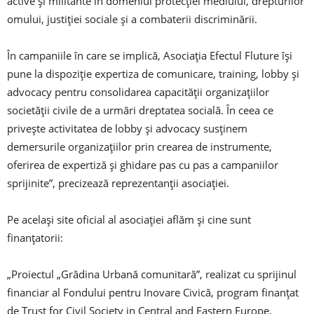
active și militante în domeniul protecției mediului, drepturilor
omului, justiției sociale și a combaterii discriminării.
În campaniile în care se implică, Asociația Efectul Fluture își
pune la dispoziție expertiza de comunicare, training, lobby și
advocacy pentru consolidarea capacității organizațiilor
societății civile de a urmări dreptatea socială. În ceea ce
privește activitatea de lobby și advocacy susținem
demersurile organizațiilor prin crearea de instrumente,
oferirea de expertiză și ghidare pas cu pas a campaniilor
sprijinite”, precizează reprezentanții asociației.
Pe același site oficial al asociației aflăm și cine sunt
finanțatorii:
„Proiectul „Grădina Urbană comunitară”, realizat cu sprijinul
financiar al Fondului pentru Inovare Civică, program finanţat
de Trust for Civil Society in Central and Eastern Europe,