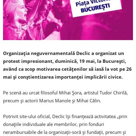
Organizația neguvernamentală Declic a organizat un
protest impresionant, duminică, 19 mai, la București,
având ca scop motivarea cetăţenilor să iasă la vot pe 26
mai şi conştientizarea importanţei implicării civice.
Pe scenă au urcat filosoful Mihai Şora, artistul Tudor Chirilă,
precum și actorii Marius Manole şi Mihai Călin.
Potrivit site-ului oficial, Declic își finanțează activitatea „prin
donațiile individuale ale membrilor, prin fonduri
nerambursabile de la organizații-soră și fundații, precum și