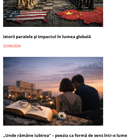
Istorii paralele și impactul în lumea globală
22/04/2026
„Unde rămâne iubirea” – poezia ca formă de sens într-o lume