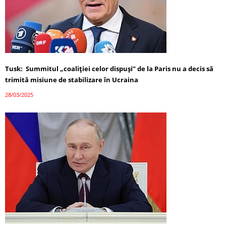
Tusk: Summitul „coaliției celor dispuși” de la Paris nu a decis să
trimită misiune de stabilizare în Ucraina
28/03/2025