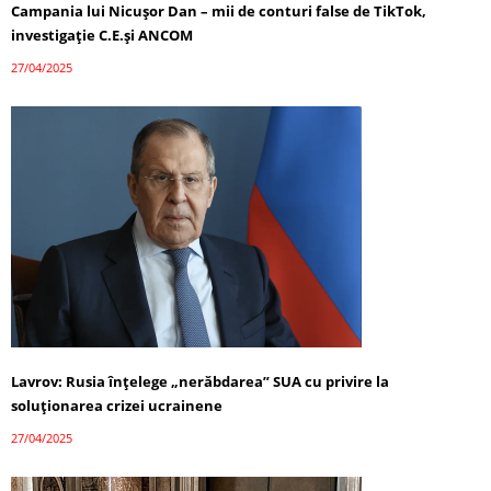
Campania lui Nicușor Dan – mii de conturi false de TikTok,
investigație C.E.și ANCOM
27/04/2025
Lavrov: Rusia înțelege „nerăbdarea” SUA cu privire la
soluționarea crizei ucrainene
27/04/2025