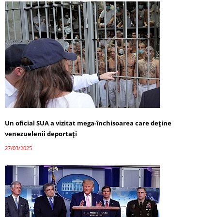
Un oficial SUA a vizitat mega-închisoarea care deține
venezuelenii deportați
27/03/2025