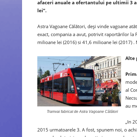
afaceri anuale a ofertantului pe ultimii 3 
lei”.
Astra Vagoane Călători, deși vinde vagoane atât î
exact, compania a avut, potrivit raportărilor la 
milioane lei (2016) si 41,6 milioane lei (2017) 
Alte
Prim
model
al Co
Necsu
au me
Tramvai fabricat de Astra Vagoane Călători
„In 2
2015 urmatoarele 3. A fost, spunem noi, o achi