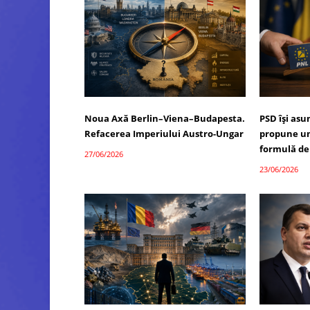
Noua Axă Berlin–Viena–Budapesta.
PSD își as
Refacerea Imperiului Austro-Ungar
propune un
formulă de
27/06/2026
23/06/2026