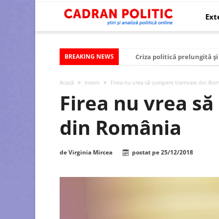
Ext
BREAKING NEWS
Criza politică prelungită ș
Modelul economic al SUA:
Acasă
Intern
Firea nu vrea să cumpere tramvaie din Ro
Modelul economic al Chinei
Firea nu vrea s
Modelul economic al Rusiei
din România
Occidentul obosit și Estul
Viitorul României în Uniun
de
Virginia Mircea
postat pe
25/12/2018
România – ROExit pentru a
Controlul minții prin nan
Huawei dezvoltă un nou ci
SUA și UE se îndepărtează 