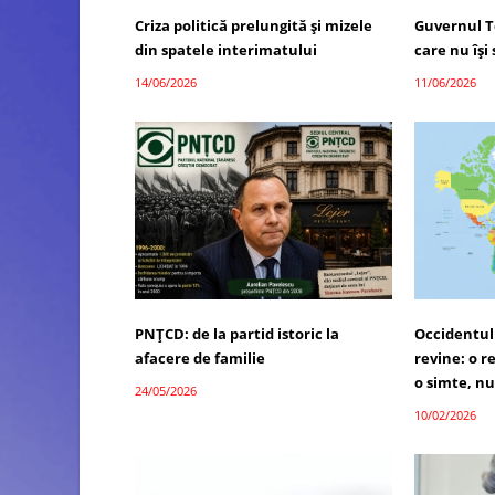
Criza politică prelungită și mizele
Guvernul T
din spatele interimatului
care nu îș
14/06/2026
11/06/2026
PNȚCD: de la partid istoric la
Occidentul 
afacere de familie
revine: o r
o simte, n
24/05/2026
10/02/2026