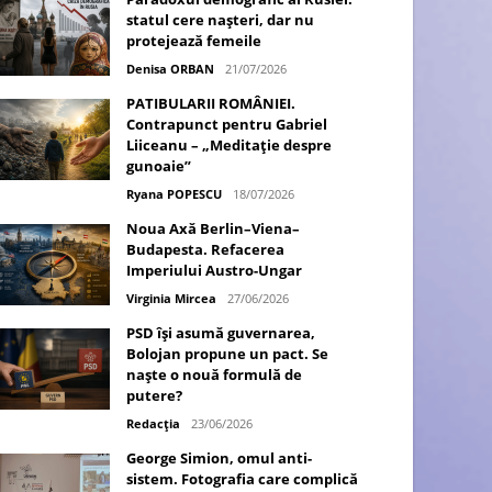
statul cere nașteri, dar nu
protejează femeile
Denisa ORBAN
21/07/2026
PATIBULARII ROMÂNIEI.
Contrapunct pentru Gabriel
Liiceanu – „Meditație despre
gunoaie”
Ryana POPESCU
18/07/2026
Noua Axă Berlin–Viena–
Budapesta. Refacerea
Imperiului Austro-Ungar
Virginia Mircea
27/06/2026
PSD își asumă guvernarea,
Bolojan propune un pact. Se
naște o nouă formulă de
putere?
Redacția
23/06/2026
George Simion, omul anti-
sistem. Fotografia care complică