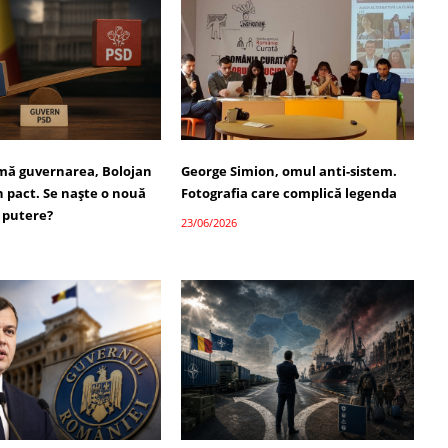
umă guvernarea, Bolojan
George Simion, omul anti-sistem.
 pact. Se naște o nouă
Fotografia care complică legenda
 putere?
23/06/2026