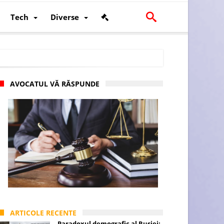
Tech
Diverse
AVOCATUL VĂ RĂSPUNDE
scalității și poziției României în U.E.
ARTICOLE RECENTE
Paradoxul demografic al Rusiei: