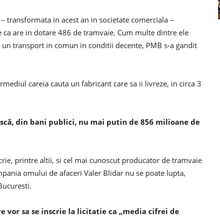
 transformata in acest an in societate comerciala –
te ca are in dotare 486 de tramvaie. Cum multe dintre ele
 un transport in comun in conditii decente, PMB s-a gandit
ermediul careia cauta un fabricant care sa ii livreze, in circa 3
scă, din bani publici, nu mai putin de 856 milioane de
scrie, printre altii, si cel mai cunoscut producator de tramvaie
pania omului de afaceri Valer Blidar nu se poate lupta,
Bucuresti.
 vor sa se inscrie la licitatie ca „media cifrei de