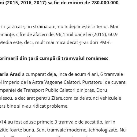
ani (2015, 2016, 2017) sa fie de minim de 280.000.000
n țară cât și în străinătate, nu îndeplinește criteriul. Mai
Finanțe, cifre de afaceri de: 96,1 milioane lei (2015), 60,9
. Media este, deci, mult mai mică decât și-ar dori PMB.
 primarii din țară cumpără tramvaiul românesc
aria Arad
a cumparat deja, inca de acum 4 ani, 6 tramvaie
 Imperio de la Astra Vagoane Calatori. Purtatorul de cuvant
mpaniei de Transport Public Calatori din oras, Doru
lescu, a declarat pentru Ziare.com ca de atunci vehiculele
rs bine si n-au ridicat probleme.
014 au fost aduse primele 3 tramvaie de acest tip, iar in
zitie foarte buna. Sunt tramvaie moderne, tehnologizate. Nu