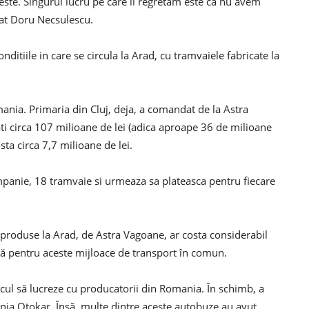
este. Singurul lucru pe care il regretam este ca nu avem
rat Doru Necsulescu.
nditiile in care se circula la Arad, cu tramvaiele fabricate la
ania. Primaria din Cluj, deja, a comandat de la Astra
ti circa 107 milioane de lei (adica aproape 36 de milioane
ta circa 7,7 milioane de lei.
panie, 18 tramvaie si urmeaza sa plateasca pentru fiecare
produse la Arad, de Astra Vagoane, ar costa considerabil
ă pentru aceste mijloace de transport în comun.
ul să lucreze cu producatorii din Romania. În schimb, a
ia Otokar. Însă, multe dintre aceste autobuze au avut