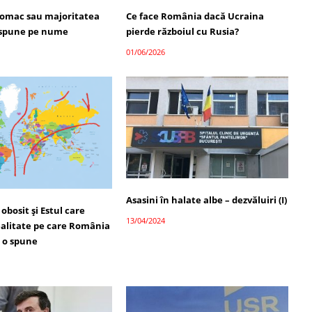
omac sau majoritatea
Ce face România dacă Ucraina
i spune pe nume
pierde războiul cu Rusia?
01/06/2026
Asasini în halate albe – dezvăluiri (I)
obosit și Estul care
13/04/2024
ealitate pe care România
u o spune