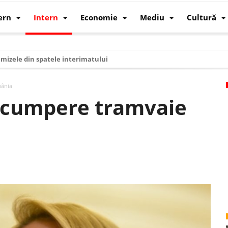
ern
Intern
Economie
Mediu
Cultură
i mizele din spatele interimatului
 cum au devenit cea mai mare economie a lumii
mânia
: cum a devenit atelierul lumii și rivalul economic al SUA
ă cumpere tramvaie
: de ce rezistă?
 care revine: o realitate pe care România o simte, nu o spune
ea Europeană. Ce ne așteaptă? – O analiză structurală a demografiei, fi
 supraviețui ca țară
oparticule
p AI pentru a înlocui Nvidia
de agenda climatică în sectorul energetic