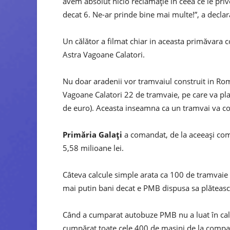
avem absolut nicio reclamație in ceea ce le priv
decat 6. Ne-ar prinde bine mai multe!”, a decla
Un călător a filmat chiar in aceasta primăvara co
Astra Vagoane Calatori.
Nu doar aradenii vor tramvaiul construit in Rom
Vagoane Calatori 22 de tramvaie, pe care va pla
de euro). Aceasta inseamna ca un tramvai va cos
Primăria Galați
a comandat, de la aceeași com
5,58 milioane lei.
Câteva calcule simple arata ca 100 de tramvaie 
mai putin bani decat e PMB dispusa sa plăteasc
Când a cumparat autobuze PMB nu a luat în calc
cumpărat toate cele 400 de mașini de la compan