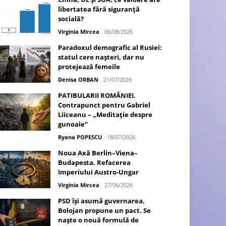
libertatea fără siguranță
socială?
Virginia Mircea
06/08/2026
Paradoxul demografic al Rusiei:
statul cere nașteri, dar nu
protejează femeile
Denisa ORBAN
21/07/2026
PATIBULARII ROMÂNIEI.
Contrapunct pentru Gabriel
Liiceanu – „Meditație despre
gunoaie”
Ryana POPESCU
18/07/2026
Noua Axă Berlin–Viena–
Budapesta. Refacerea
Imperiului Austro-Ungar
Virginia Mircea
27/06/2026
PSD își asumă guvernarea,
Bolojan propune un pact. Se
naște o nouă formulă de