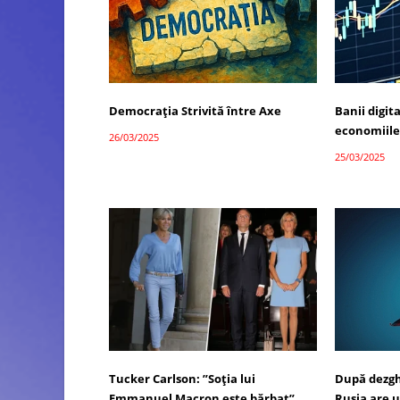
Democrația Strivită între Axe
Banii digit
economiile
26/03/2025
25/03/2025
Tucker Carlson: ”Soția lui
După dezgh
Emmanuel Macron este bărbat”
Rusia are 