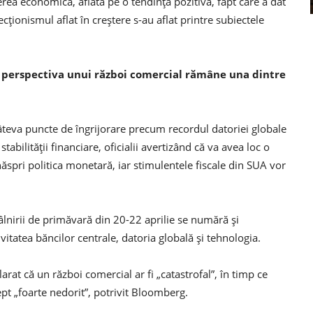
terea economică, aflată pe o tendinţă pozitivă, fapt care a dat
cţionismul aflat în creştere s-au aflat printre subiectele
 că perspectiva unui război comercial rămâne una dintre
âteva puncte de îngrijorare precum recordul datoriei globale
tabilităţii financiare, oficialii avertizând că va avea loc o
ăspri politica monetară, iar stimulentele fiscale din SUA vor
tâlnirii de primăvară din 20-22 aprilie se numără şi
ivitatea băncilor centrale, datoria globală şi tehnologia.
rat că un război comercial ar fi „catastrofal”, în timp ce
t „foarte nedorit”, potrivit Bloomberg.