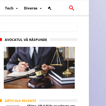
Tech
Diverse
AVOCATUL VĂ RĂSPUNDE
scalității și poziției României în U.E.
ARTICOLE RECENTE
China, UE și SUA: ce valoare are