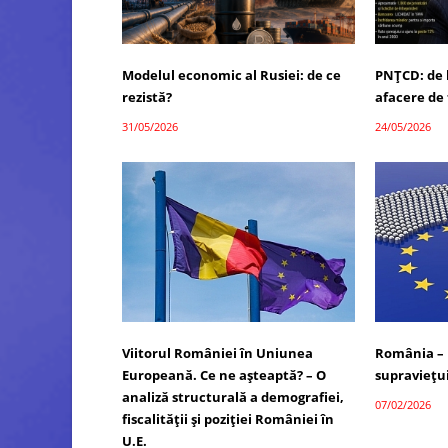
Modelul economic al Rusiei: de ce
PNȚCD: de l
rezistă?
afacere de 
31/05/2026
24/05/2026
Viitorul României în Uniunea
România – 
Europeană. Ce ne așteaptă? – O
supraviețui
analiză structurală a demografiei,
07/02/2026
fiscalității și poziției României în
U.E.