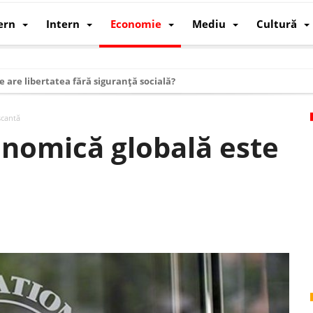
ern
Intern
Economie
Mediu
Cultură
e are libertatea fără siguranță socială?
i mizele din spatele interimatului
scantă
 cum au devenit cea mai mare economie a lumii
onomică globală este
: cum a devenit atelierul lumii și rivalul economic al SUA
: de ce rezistă?
 care revine: o realitate pe care România o simte, nu o spune
ea Europeană. Ce ne așteaptă? – O analiză structurală a demografiei, fi
 supraviețui ca țară
oparticule
p AI pentru a înlocui Nvidia