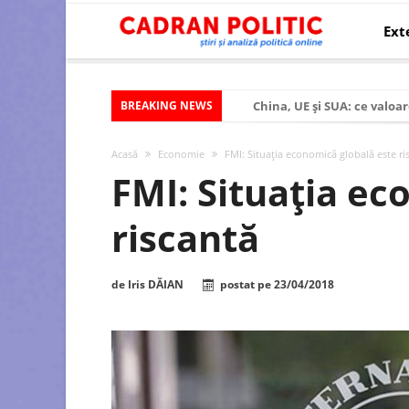
Ext
BREAKING NEWS
China, UE și SUA: ce valoar
Criza politică prelungită ș
Acasă
Economie
FMI: Situaţia economică globală este ri
Modelul economic al SUA:
FMI: Situaţia ec
Modelul economic al Chinei
riscantă
Modelul economic al Rusiei
Occidentul obosit și Estul
de
Iris DĂIAN
postat pe
23/04/2018
Viitorul României în Uniun
România – ROExit pentru a
Controlul minții prin nan
Huawei dezvoltă un nou ci