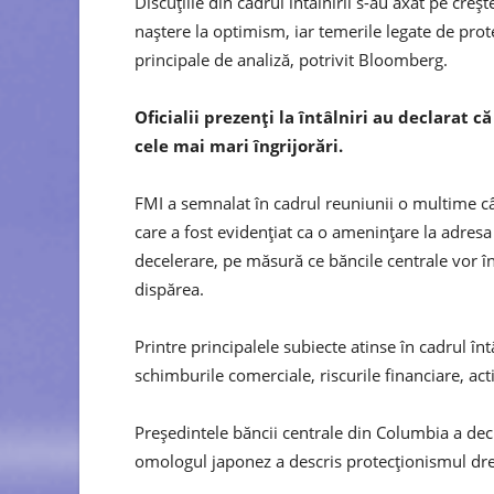
Discuţiile din cadrul întâlnirii s-au axat pe creş
naştere la optimism, iar temerile legate de prote
principale de analiză, potrivit Bloomberg.
Oficialii prezenţi la întâlniri au declarat
cele mai mari îngrijorări.
FMI a semnalat în cadrul reuniunii o multime c
care a fost evidenţiat ca o ameninţare la adresa s
decelerare, pe măsură ce băncile centrale vor în
dispărea.
Printre principalele subiecte atinse în cadrul în
schimburile comerciale, riscurile financiare, act
Preşedintele băncii centrale din Columbia a decla
omologul japonez a descris protecţionismul drep