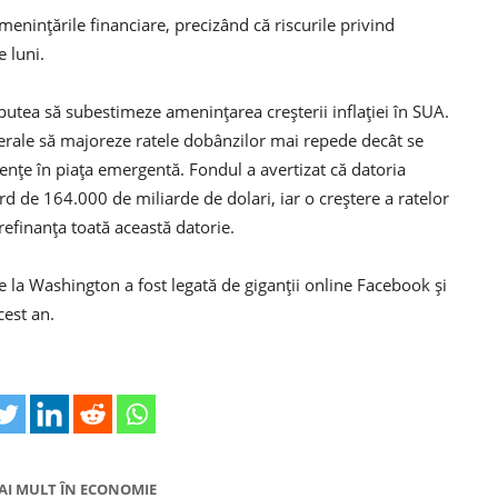
meninţările financiare, precizând că riscurile privind
e luni.
r putea să subestimeze ameninţarea creşterii inflaţiei în SUA.
ederale să majoreze ratele dobânzilor mai repede decât se
enţe în piaţa emergentă. Fondul a avertizat că datoria
rd de 164.000 de miliarde de dolari, iar o creştere a ratelor
refinanţa toată această datorie.
de la Washington a fost legată de giganţii online Facebook şi
est an.
AI MULT ÎN ECONOMIE