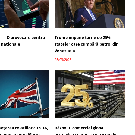
ali – O provocare pentru
Trump impune tarife de 25%
 naționale
statelor care cumpără petrol din
Venezuela
25/03/2025
ețarea relațiilor cu SUA,
Războiul comercial global
un nou inamic: Marea
escaladează prin taxele vamale