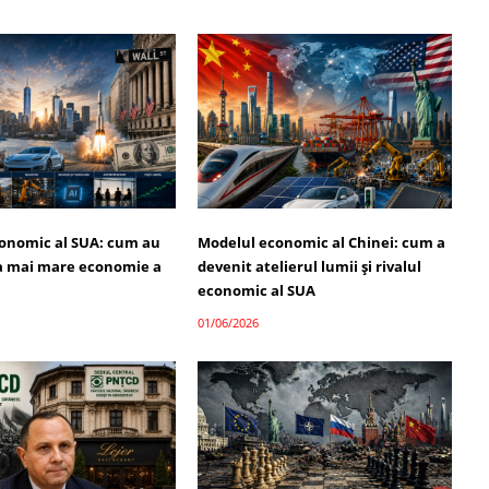
onomic al SUA: cum au
Modelul economic al Chinei: cum a
a mai mare economie a
devenit atelierul lumii și rivalul
economic al SUA
01/06/2026