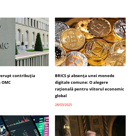
rerupt contribuția
BRICS și absența unei monede
la OMC
digitale comune: O alegere
rațională pentru viitorul economic
global
28/03/2025