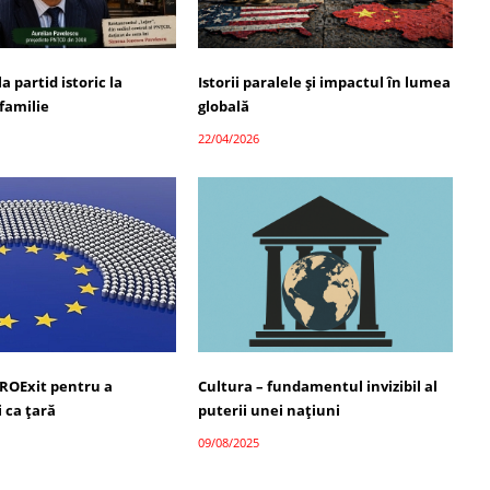
a partid istoric la
Istorii paralele și impactul în lumea
familie
globală
22/04/2026
ROExit pentru a
Cultura – fundamentul invizibil al
 ca țară
puterii unei națiuni
09/08/2025