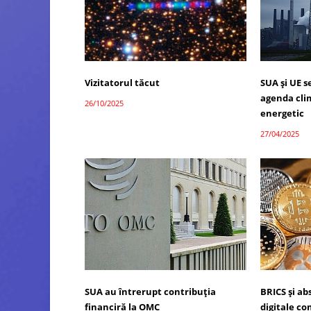
Vizitatorul tăcut
SUA și UE 
agenda cli
26/10/2025
energetic
27/04/2025
SUA au întrerupt contribuția
BRICS și a
financiră la OMC
digitale c