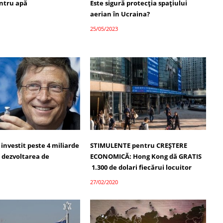
ntru apă
Este sigură protecția spațiului
aerian în Ucraina?
25/05/2023
a investit peste 4 miliarde
STIMULENTE pentru CREȘTERE
n dezvoltarea de
ECONOMICĂ: Hong Kong dă GRATIS
1.300 de dolari fiecărui locuitor
27/02/2020