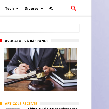
Tech
Diverse
AVOCATUL VĂ RĂSPUNDE
scalității și poziției României în U.E.
ARTICOLE RECENTE
China, UE și SUA: ce valoare are