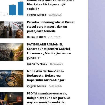
libertatea fără siguranță
socială?
Virginia Mircea
06/08/2026
Paradoxul demografic al Rusiei:
statul cere nașteri, dar nu
protejează femeile
Denisa ORBAN
21/07/2026
PATIBULARII ROMÂNIEI.
Contrapunct pentru Gabriel
Liiceanu – „Meditație despre
gunoaie”
Ryana POPESCU
18/07/2026
Noua Axă Berlin–Viena–
Budapesta. Refacerea
Imperiului Austro-Ungar
Virginia Mircea
27/06/2026
PSD își asumă guvernarea,
Bolojan propune un pact. Se
naște o nouă formulă de