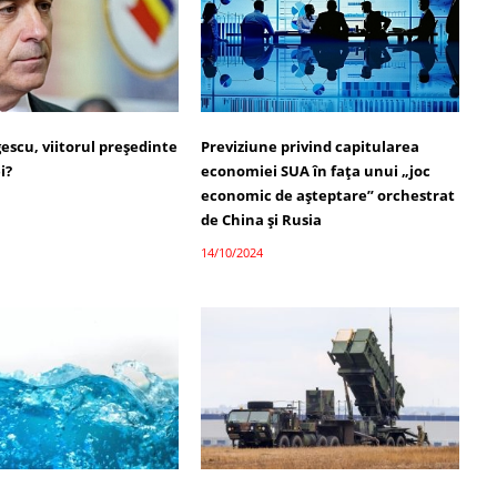
escu, viitorul președinte
Previziune privind capitularea
i?
economiei SUA în fața unui „joc
economic de așteptare” orchestrat
de China și Rusia
14/10/2024