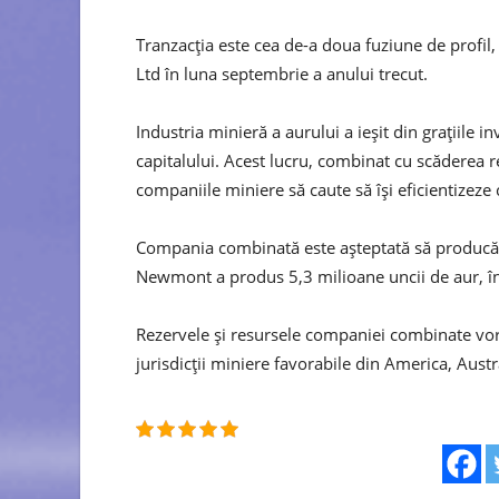
Tranzacţia este cea de-a doua fuziune de profi
Ltd în luna septembrie a anului trecut.
Industria minieră a aurului a ieşit din graţiile in
capitalului. Acest lucru, combinat cu scăderea r
companiile miniere să caute să îşi eficientizeze 
Compania combinată este aşteptată să producă 6
Newmont a produs 5,3 milioane uncii de aur, în
Rezervele şi resursele companiei combinate vor fi
jurisdicţii miniere favorabile din America, Aust