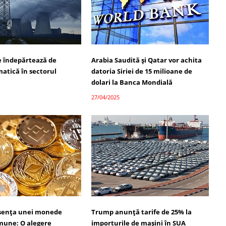
se îndepărtează de
Arabia Saudită și Qatar vor achita
matică în sectorul
datoria Siriei de 15 milioane de
dolari la Banca Mondială
27/04/2025
bsența unei monede
Trump anunță tarife de 25% la
omune: O alegere
importurile de mașini în SUA