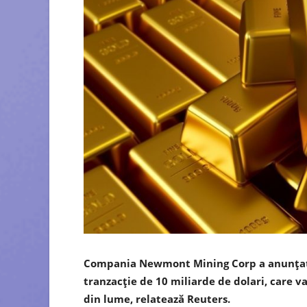
Compania Newmont Mining Corp a anunţat l
tranzacţie de 10 miliarde de dolari, care v
din lume, relatează Reuters.