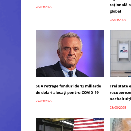
rațională 
28/03/2025
global
28/03/2025
SUA retrage fonduri de 12 miliarde
Trei state 
de dolari alocați pentru COVID-19
recupereze
necheltuiț
27/03/2025
23/03/2025