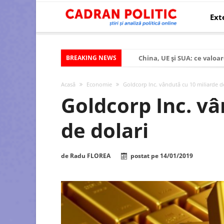
Ext
BREAKING NEWS
China, UE și SUA: ce valoar
Criza politică prelungită ș
Acasă
Economie
Goldcorp Inc. vândută cu 10 miliarde d
Modelul economic al SUA:
Goldcorp Inc. vâ
Modelul economic al Chinei
de dolari
Modelul economic al Rusiei
Occidentul obosit și Estul
de
Radu FLOREA
postat pe
14/01/2019
Viitorul României în Uniun
România – ROExit pentru a
Controlul minții prin nan
Huawei dezvoltă un nou ci