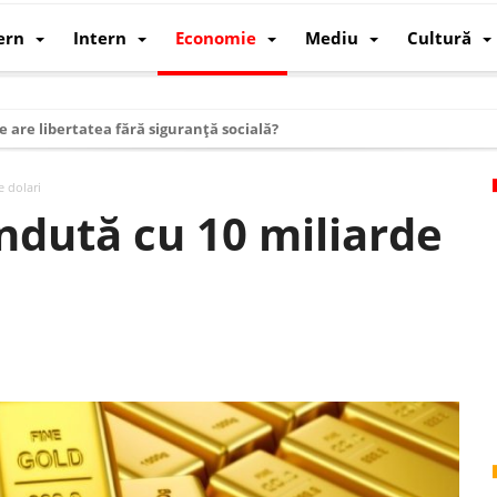
ern
Intern
Economie
Mediu
Cultură
e are libertatea fără siguranță socială?
i mizele din spatele interimatului
e dolari
 cum au devenit cea mai mare economie a lumii
ndută cu 10 miliarde
: cum a devenit atelierul lumii și rivalul economic al SUA
: de ce rezistă?
 care revine: o realitate pe care România o simte, nu o spune
ea Europeană. Ce ne așteaptă? – O analiză structurală a demografiei, fi
 supraviețui ca țară
oparticule
p AI pentru a înlocui Nvidia