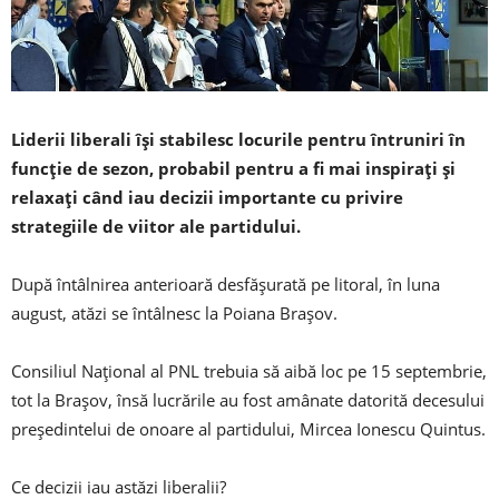
Liderii liberali își stabilesc locurile pentru întruniri în
funcție de sezon, probabil pentru a fi mai inspirați și
relaxați când iau decizii importante cu privire
strategiile de viitor ale partidului.
După întâlnirea anterioară desfășurată pe litoral, în luna
august, atăzi se întâlnesc la Poiana Brașov.
Consiliul Naţional al PNL trebuia să aibă loc pe 15 septembrie,
tot la Braşov, însă lucrările au fost amânate datorită decesului
preşedintelui de onoare al partidului, Mircea Ionescu Quintus.
Ce decizii iau astăzi liberalii?