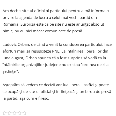
Am dechis site-ul oficial al partidului pentru a mă informa cu
privire la agenda de lucru a celui mai vechi partid din
România. Surpriza este că pe site nu este anunțat absolut
nimic, nu au nici măcar comunicate de presă.
Ludovic Orban, de când a venit la conducerea partidului, face
eforturi mari să resusciteze PNL. La întâlnirea liberalilor din
luna august, Orban spunea că a fost surprins să vadă ca la
întâlnirile organizațiilor județene nu existau ”ordinea de zi a
ședinței”.
Așteptăm să vedem ce decizii vor lua liberalii astăzi și poate
se ocupă și de site-ul oficial și înființează și un birou de presă
la partid, așa cum e firesc.