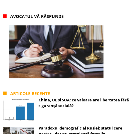
AVOCATUL VĂ RĂSPUNDE
ARTICOLE RECENTE
China, UE și SUA: ce valoare are libertatea fără
siguranță socială?
Paradoxul demografic al Rusiei: statul cere
nașteri, dar nu protejează femeile