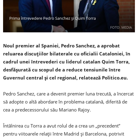
Prima întrevedere Pedro Sanchez și Quim Torra
FOTO: MEDIA
Noul premier al Spaniei, Pedro Sanchez, a aprobat
reluarea discuţiilor bilaterale cu oficialii Cataloniei, în
cadrul unei întrevederi cu liderul catalan Quim Torra,
desfăşurată cu scopul de a reduce tensiunile între
Guvernul central şi cel regional, relatează Politico.eu.
Pedro Sanchez, care a devenit premier luna trecută, a încercat
să adopte o altă abordare în problema catalană, diferită de
cea a predecessorului său Mariano Rajoy.
Întâlnirea cu Torra a avut rolul de a crea un „precedent”
pentru viitoarele relaţii între Madrid şi Barcelona, potrivit