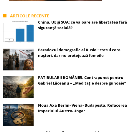
ARTICOLE RECENTE
China, UE și SUA: ce valoare are libertatea fără
siguranță socială?
Paradoxul demografic al Rusiei: statul cere
nașteri, dar nu protejează femeile
PATIBULARII ROMÂNIEI. Contrapunct pentru
Gabriel Liiceanu – „Meditație despre gunoaie”
Noua Axă Berlin–Viena–Budapesta. Refacerea
Imperiului Austro-Ungar