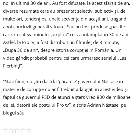
noi in ultimii 30 de ani. Au fost difuzate, la acest sfarsit de an,
diverse rezumate care au prezentat selectiv, subiectiv și, de
multe ori, tendențios, unele secvențe din acești ani, tragand
apoi concluzii generalizatoare. Sau au fost produse „pastile”
care, în cateva minute, „explică” ce s-a întâmplat în 30 de ani.
Astfel, la Pro tv, a fost distribuit un filmuleț de 8 minute,
„Dupa 30 de ani”, despre istoria corupției în România. Un
video gândit probabil pentru cei care urmăresc serialul „Las
Fierbinți”.
”Naiv fiind, nu știu dacă la ‘păcatele’ guvernului Năstase în
materie de corupție nu ar fi trebuit adaugat, în acest video și
faptul că guvernul PSD de atunci a șters vreo 800 de milioane
de lei, datorii ale postului Pro tv”, a scris Adrian Năstase, pe
blogul său.