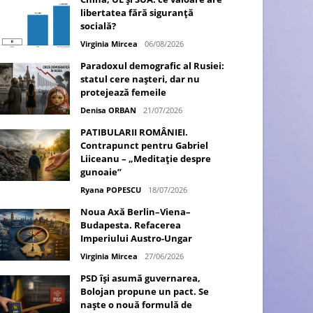
libertatea fără siguranță
socială?
Virginia Mircea
06/08/2026
Paradoxul demografic al Rusiei:
statul cere nașteri, dar nu
protejează femeile
Denisa ORBAN
21/07/2026
PATIBULARII ROMÂNIEI.
Contrapunct pentru Gabriel
Liiceanu – „Meditație despre
gunoaie”
Ryana POPESCU
18/07/2026
Noua Axă Berlin–Viena–
Budapesta. Refacerea
Imperiului Austro-Ungar
Virginia Mircea
27/06/2026
PSD își asumă guvernarea,
Bolojan propune un pact. Se
naște o nouă formulă de