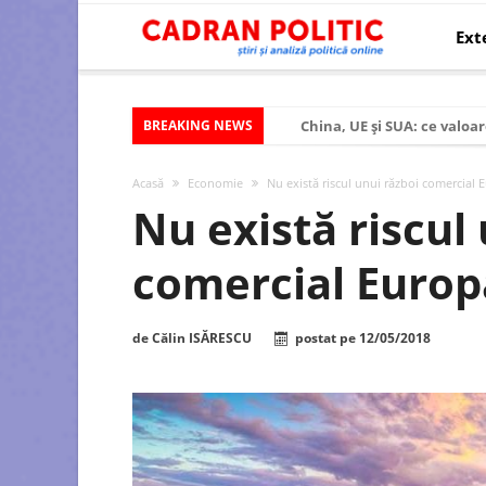
Ext
BREAKING NEWS
China, UE și SUA: ce valoar
Criza politică prelungită ș
Acasă
Economie
Nu există riscul unui război comercial
Modelul economic al SUA:
Nu există riscul
Modelul economic al Chinei
comercial Euro
Modelul economic al Rusiei
Occidentul obosit și Estul
de
Călin ISĂRESCU
postat pe
12/05/2018
Viitorul României în Uniun
România – ROExit pentru a
Controlul minții prin nan
Huawei dezvoltă un nou ci