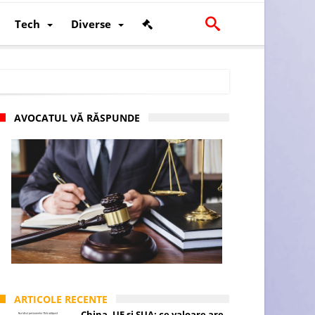
Tech
Diverse
AVOCATUL VĂ RĂSPUNDE
scalității și poziției României în U.E.
ARTICOLE RECENTE
China, UE și SUA: ce valoare are