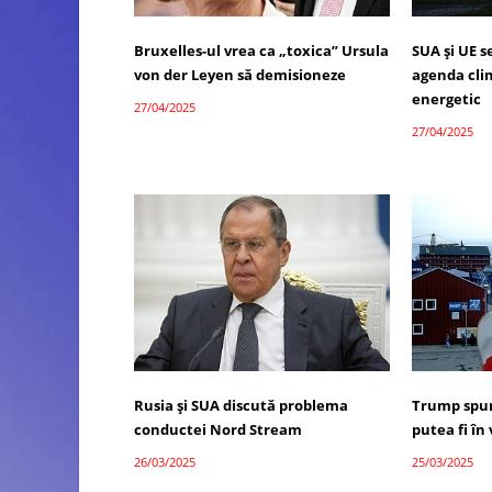
Bruxelles-ul vrea ca „toxica” Ursula
SUA și UE 
von der Leyen să demisioneze
agenda cli
energetic
27/04/2025
27/04/2025
Rusia și SUA discută problema
Trump spun
conductei Nord Stream
putea fi în
26/03/2025
25/03/2025