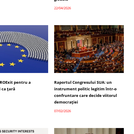
22/04/2026
ROExit pentru a
Raportul Congresului SUA: un
 ca țară
instrument politic legitim într-o
confruntare care decide viitorul
democrației
07/02/2026