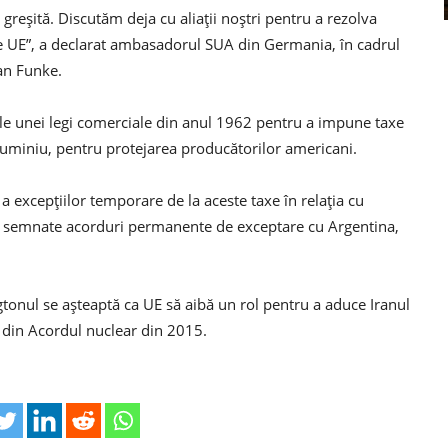
 greşită. Discutăm deja cu aliaţii noştri pentru a rezolva
 UE”, a declarat ambasadorul SUA din Germania, în cadrul
an Funke.
le unei legi comerciale din anul 1962 pentru a impune taxe
luminiu, pentru protejarea producătorilor americani.
a excepţiilor temporare de la aceste taxe în relaţia cu
t semnate acorduri permanente de exceptare cu Argentina,
onul se aşteaptă ca UE să aibă un rol pentru a aduce Iranul
A din Acordul nuclear din 2015.