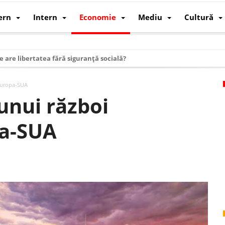
ern
Intern
Economie
Mediu
Cultură
e are libertatea fără siguranță socială?
i mizele din spatele interimatului
 Europa-SUA
 cum au devenit cea mai mare economie a lumii
 unui război
: cum a devenit atelierul lumii și rivalul economic al SUA
pa-SUA
: de ce rezistă?
 care revine: o realitate pe care România o simte, nu o spune
ea Europeană. Ce ne așteaptă? – O analiză structurală a demografiei, fi
 supraviețui ca țară
oparticule
p AI pentru a înlocui Nvidia