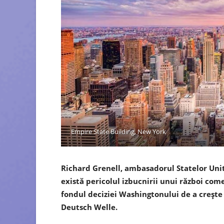
Empire State Building, New York
Richard Grenell, ambasadorul Statelor Unit
există pericolul izbucnirii unui război com
fondul deciziei Washingtonului de a creşte 
Deutsch Welle.