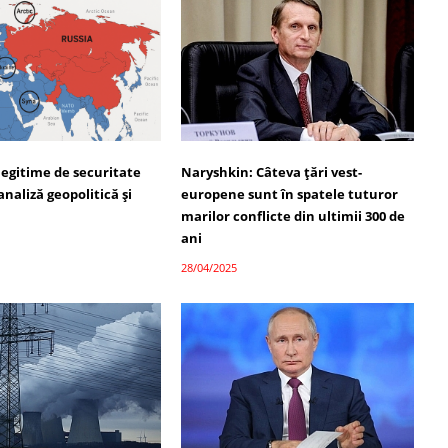
legitime de securitate
Naryshkin: Câteva țări vest-
analiză geopolitică și
europene sunt în spatele tuturor
marilor conflicte din ultimii 300 de
ani
28/04/2025