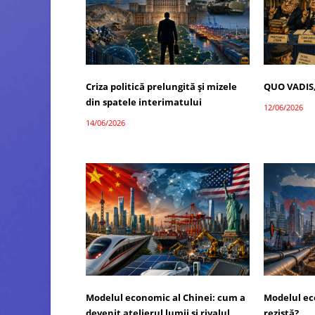
Criza politică prelungită și mizele
QUO VADIS
din spatele interimatului
12/06/2026
14/06/2026
Modelul economic al Chinei: cum a
Modelul ec
devenit atelierul lumii și rivalul
rezistă?