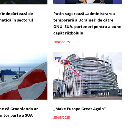
se îndepărtează de
Putin sugerează „administrarea
matică în sectorul
temporară a Ucrainei” de către
ONU, SUA, parteneri pentru a pune
capăt războiului
28/03/2025
e că Groenlanda ar
„Make Europe Great Again”
 viitor parte a SUA
25/03/2025