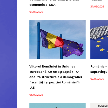
economic al SUA
31/05/2026
01/06/2026
Viitorul României în Uniunea
România – 
Europeană. Ce ne așteaptă? – O
supraviețui
analiză structurală a demografiei,
07/02/2026
fiscalității și poziției României în
U.E.
08/02/2026