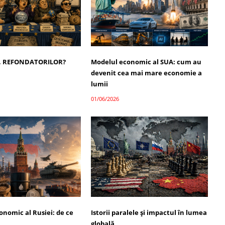
, REFONDATORILOR?
Modelul economic al SUA: cum au
devenit cea mai mare economie a
lumii
01/06/2026
onomic al Rusiei: de ce
Istorii paralele și impactul în lumea
globală