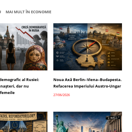
U
MAI MULT ÎN ECONOMIE
demografic al Rusiei:
Noua Axă Berlin–Viena–Budapesta.
 nașteri, dar nu
Refacerea Imperiului Austro-Ungar
 femeile
27/06/2026