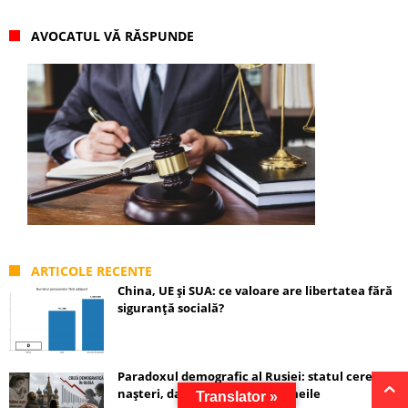
AVOCATUL VĂ RĂSPUNDE
ARTICOLE RECENTE
China, UE și SUA: ce valoare are libertatea fără
siguranță socială?
Paradoxul demografic al Rusiei: statul cere
nașteri, dar nu protejează femeile
Translator »