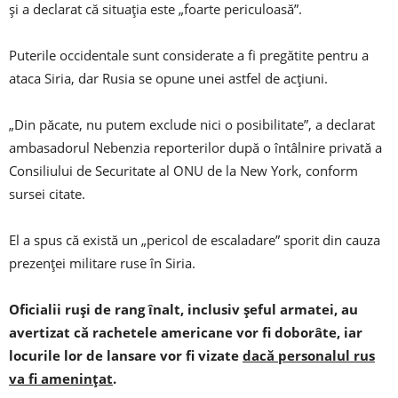
și a declarat că situația este „foarte periculoasă”.
Puterile occidentale sunt considerate a fi pregătite pentru a
ataca Siria, dar Rusia se opune unei astfel de acțiuni.
„Din păcate, nu putem exclude nici o posibilitate”, a declarat
ambasadorul Nebenzia reporterilor după o întâlnire privată a
Consiliului de Securitate al ONU de la New York, conform
sursei citate.
El a spus că există un „pericol de escaladare” sporit din cauza
prezenței militare ruse în Siria.
Oficialii ruși de rang înalt, inclusiv șeful armatei, au
avertizat că rachetele americane vor fi doborâte, iar
locurile lor de lansare vor fi vizate
dacă personalul rus
va fi amenințat
.