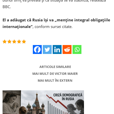
bunul simț va prevala și că situația se va stabiliza, relatează
BBC.
El a adăugat că Rusia își va „menține integral obligațiile
internaționale”
, conform sursei citate.
ARTICOLE SIMILARE
MAI MULT DE VICTOR MAIER
MAI MULT ÎN EXTERN