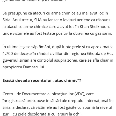
Se presupune că atacuri cu arme chimice au mai avut loc în
Siria. Anul trecut, SUA au lansat o lovituri aeriene ca răspuns
la atacul cu arme chimice care a avut loc în Khan Sheikhoun,
unde victimele au fost testate pozitiv la otrăvirea cu gaz sarin.
În ultimele șase săptămâni, după lupte grele și cu aproximativ
1.700 de decese în rândul civililor din regiunea Ghouta de Est,
guvernul sirian are controlul asupra zonei, care se află chiar în
apropierea Damascului.
Există dovada recentului „atac chimic”?
Centrul de Documentare a Infracțiunilor (VDC), care
înregistrează presupuse încălcări ale dreptului internațional în
Siria, a declarat că victimele au fost găsite cu spumă la nivelul
gurii, cu piele decolorată si cu arsuri la ochi.