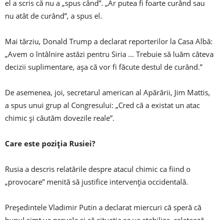
el a scris că nu a „spus când”. „Ar putea fi foarte curând sau
nu atât de curând”, a spus el.
Mai târziu, Donald Trump a declarat reporterilor la Casa Albă:
„Avem o întâlnire astăzi pentru Siria … Trebuie să luăm câteva
decizii suplimentare, așa că vor fi făcute destul de curând.”
De asemenea, joi, secretarul american al Apărării, Jim Mattis,
a spus unui grup al Congresului: „Cred că a existat un atac
chimic și căutăm dovezile reale”.
Care este poziția Rusiei?
Rusia a descris relatările despre atacul chimic ca fiind o
„provocare” menită să justifice intervenția occidentală.
Președintele Vladimir Putin a declarat miercuri că speră că