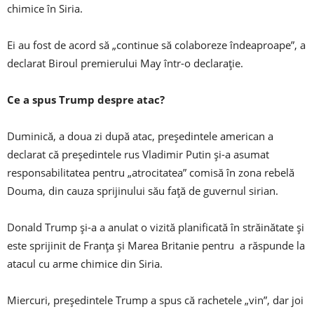
chimice în Siria.
Ei au fost de acord să „continue să colaboreze îndeaproape”, a
declarat Biroul premierului May într-o declarație.
Ce a spus Trump despre atac?
Duminică, a doua zi după atac, președintele american a
declarat că președintele rus Vladimir Putin și-a asumat
responsabilitatea pentru „atrocitatea” comisă în zona rebelă
Douma, din cauza sprijinului său față de guvernul sirian.
Donald Trump și-a a anulat o vizită planificată în străinătate și
este sprijinit de Franța și Marea Britanie pentru a răspunde la
atacul cu arme chimice din Siria.
Miercuri, președintele Trump a spus că rachetele „vin”, dar joi