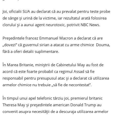
Joi, oficialii SUA au declarat că au prevalat pentru teste probe
de sânge și urină de la victime, iar rezultatul arată folosirea
clorului și a aunui agent neurotoxic, potrivit NBC News.
Președintele francez Emmanuel Macron a declarat că are
„dovezi” că guvernul sirian a atacat cu arme chimice Douma,
fără a oferi detalii suplimentare.
În Marea Britanie, miniștrii de Cabinetului May au fost de
acord că este foarte probabil ca regimul Assad să fie
responsabil pentru presupusul atac și a declarat că utilizarea
armelor chimice nu trebuie „să fie de necontestat”.
În timpul unui apel telefonic târziu joi, premierul britanic
Theresa May și președintele american Donald Trump au
convenit asupra necesității de a descuraja utilizarea armelor