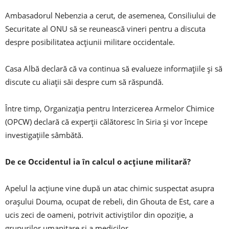
Ambasadorul Nebenzia a cerut, de asemenea, Consiliului de
Securitate al ONU să se reunească vineri pentru a discuta
despre posibilitatea acțiunii militare occidentale.
Casa Albă declară că va continua să evalueze informațiile și să
discute cu aliații săi despre cum să răspundă.
Între timp, Organizația pentru Interzicerea Armelor Chimice
(OPCW) declară că experții călătoresc în Siria și vor începe
investigațiile sâmbătă.
De ce Occidentul ia în calcul o acțiune militară?
Apelul la acțiune vine după un atac chimic suspectat asupra
orașului Douma, ocupat de rebeli, din Ghouta de Est, care a
ucis zeci de oameni, potrivit activiștilor din opoziție, a
grupurilor umanitare și a medicilor.