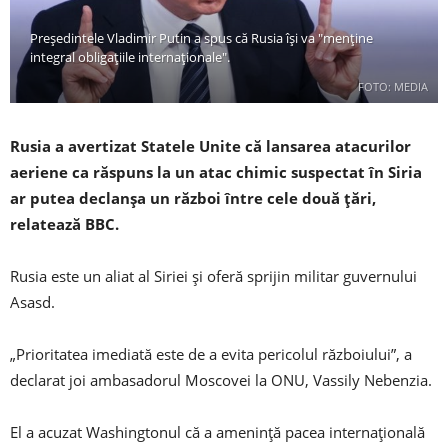
Președintele Vladimir Putin a spus că Rusia își va "menține
integral obligațiile internaționale".
FOTO: MEDIA
Rusia a avertizat Statele Unite că lansarea atacurilor
aeriene ca răspuns la un atac chimic suspectat în Siria
ar putea declanșa un război între cele două țări,
relatează BBC.
Rusia este un aliat al Siriei și oferă sprijin militar guvernului
Asasd.
„Prioritatea imediată este de a evita pericolul războiului”, a
declarat joi ambasadorul Moscovei la ONU, Vassily Nebenzia.
El a acuzat Washingtonul că a amenință pacea internațională