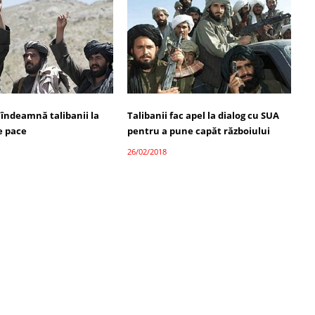
 îndeamnă talibanii la
Talibanii fac apel la dialog cu SUA
e pace
pentru a pune capăt războiului
26/02/2018