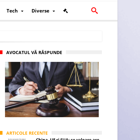
Tech
Diverse
AVOCATUL VĂ RĂSPUNDE
scalității și poziției României în U.E.
ARTICOLE RECENTE
China, UE și SUA: ce valoare are