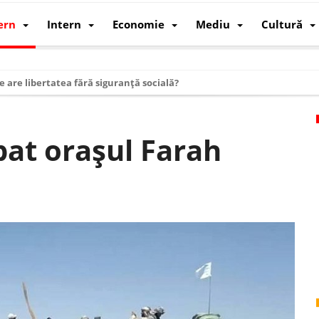
ern
Intern
Economie
Mediu
Cultură
e are libertatea fără siguranță socială?
i mizele din spatele interimatului
 cum au devenit cea mai mare economie a lumii
pat orașul Farah
: cum a devenit atelierul lumii și rivalul economic al SUA
: de ce rezistă?
 care revine: o realitate pe care România o simte, nu o spune
ea Europeană. Ce ne așteaptă? – O analiză structurală a demografiei, fi
 supraviețui ca țară
oparticule
p AI pentru a înlocui Nvidia