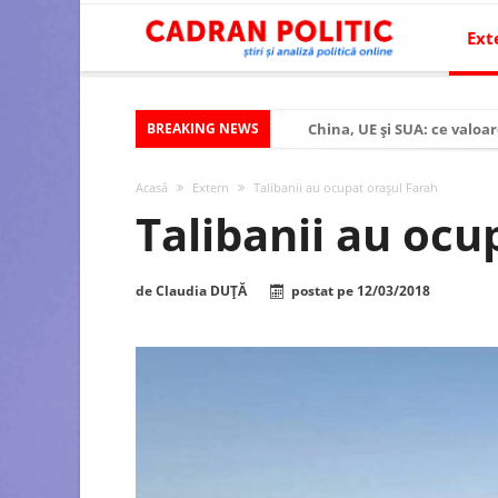
Ext
BREAKING NEWS
China, UE și SUA: ce valoar
Criza politică prelungită ș
Acasă
Extern
Talibanii au ocupat orașul Farah
Modelul economic al SUA:
Talibanii au ocu
Modelul economic al Chinei
Modelul economic al Rusiei
de
Claudia DUȚĂ
postat pe
12/03/2018
Occidentul obosit și Estul
Viitorul României în Uniun
România – ROExit pentru a
Controlul minții prin nan
Huawei dezvoltă un nou ci