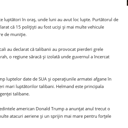
e luptători în oraș, unde luni au avut loc lupte. Purtătorul de
arat că 15 polițiști au fost uciși și mai multe vehicule
re de muniție.
ocali au declarat că talibanii au provocat pierderi grele
Farah, o regiune săracă și izolată unde guvernul a încercat
imp luptelor date de SUA și operațiunile armatei afgane în
i mari luptătorilor talibani. Helmand este principala
genței talibane.
ședintele american Donald Trump a anunțat anul trecut o
ulte atacuri aeriene și un sprijin mai mare pentru forțele