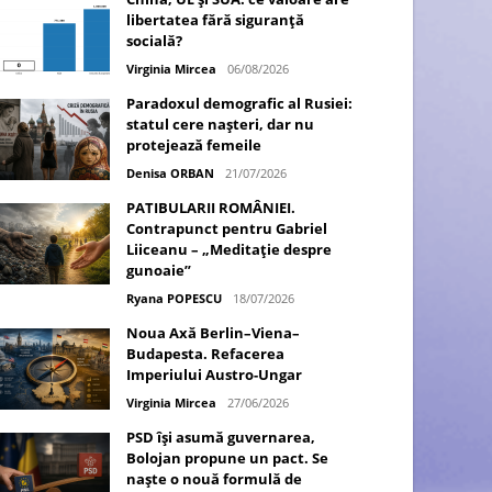
libertatea fără siguranță
socială?
Virginia Mircea
06/08/2026
Paradoxul demografic al Rusiei:
statul cere nașteri, dar nu
protejează femeile
Denisa ORBAN
21/07/2026
PATIBULARII ROMÂNIEI.
Contrapunct pentru Gabriel
Liiceanu – „Meditație despre
gunoaie”
Ryana POPESCU
18/07/2026
Noua Axă Berlin–Viena–
Budapesta. Refacerea
Imperiului Austro-Ungar
Virginia Mircea
27/06/2026
PSD își asumă guvernarea,
Bolojan propune un pact. Se
naște o nouă formulă de