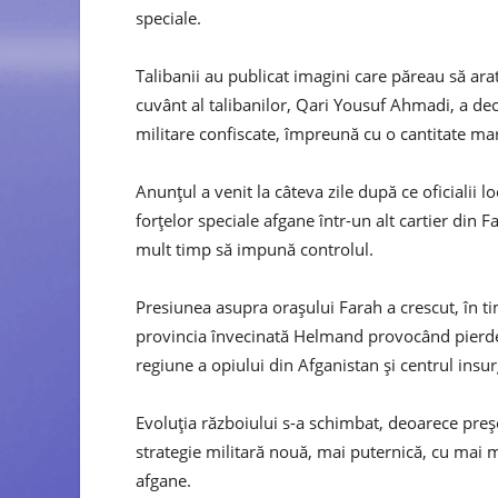
speciale.
Talibanii au publicat imagini care păreau să arat
cuvânt al talibanilor, Qari Yousuf Ahmadi, a decl
militare confiscate, împreună cu o cantitate ma
Anunțul a venit la câteva zile după ce oficialii l
forțelor speciale afgane într-un alt cartier din 
mult timp să impună controlul.
Presiunea asupra orașului Farah a crescut, în t
provincia învecinată Helmand provocând pierder
regiune a opiului din Afganistan și centrul insur
Evoluția războiului s-a schimbat, deoarece pre
strategie militară nouă, mai puternică, cu mai m
afgane.