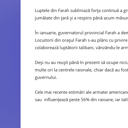
Luptele din Farah subliniază forța continuă a g
jumătate din țară și a respins până acum măsur
În ianuarie, guvernatorul provincial Farah a dem
Locuitorii din orașul Farah s-au plâns cu privire
colaborează luptătorii talibani, vânzându-le arm
Deși nu au reușit până în prezent să ocupe nici
multe ori la centrele raionale, chiar dacă au fos
guvernului.
Cele mai recente estimări ale armatei american
sau influențează peste 56% din raioane, iar tali