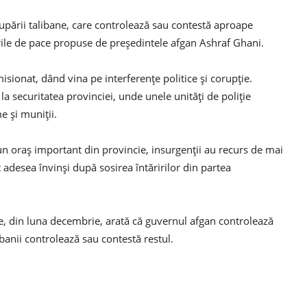
rupării talibane, care controlează sau contestă aproape
ile de pace propuse de președintele afgan Ashraf Ghani.
isionat, dând vina pe interferențe politice și corupție.
 la securitatea provinciei, unde unele unități de poliție
e și muniții.
un oraș important din provincie, insurgenții au recurs de mai
t adesea învinși după sosirea întăririlor din partea
e, din luna decembrie, arată că guvernul afgan controlează
banii controlează sau contestă restul.