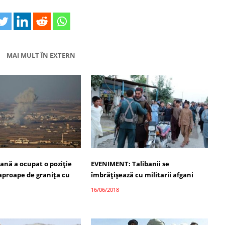
MAI MULT ÎN EXTERN
ană a ocupat o poziție
EVENIMENT: Talibanii se
 aproape de granița cu
îmbrățișează cu militarii afgani
16/06/2018