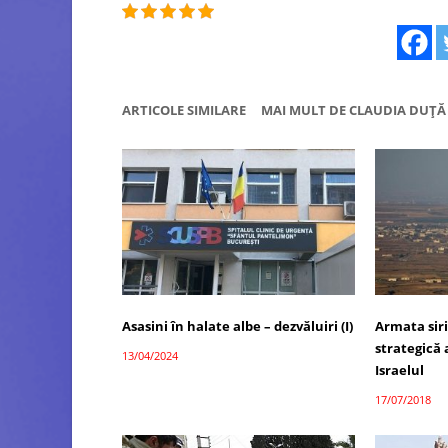
ARTICOLE SIMILARE
MAI MULT DE CLAUDIA DUȚĂ
Asasini în halate albe – dezvăluiri (I)
Armata siri
strategică
13/04/2024
Israelul
17/07/2018