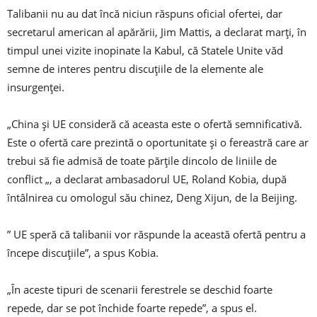
Talibanii nu au dat încă niciun răspuns oficial ofertei, dar
secretarul american al apărării, Jim Mattis, a declarat marți, în
timpul unei vizite inopinate la Kabul, că Statele Unite văd
semne de interes pentru discuțiile de la elemente ale
insurgenței.
„China și UE consideră că aceasta este o ofertă semnificativă.
Este o ofertă care prezintă o oportunitate și o fereastră care ar
trebui să fie admisă de toate părțile dincolo de liniile de
conflict „, a declarat ambasadorul UE, Roland Kobia, după
întâlnirea cu omologul său chinez, Deng Xijun, de la Beijing.
” UE speră că talibanii vor răspunde la această ofertă pentru a
începe discuțiile”, a spus Kobia.
„În aceste tipuri de scenarii ferestrele se deschid foarte
repede, dar se pot închide foarte repede”, a spus el.