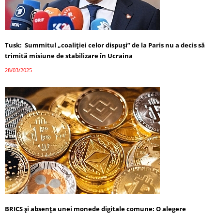
Tusk: Summitul „coaliției celor dispuși” de la Paris nu a decis să
trimită misiune de stabilizare în Ucraina
28/03/2025
BRICS și absența unei monede digitale comune: O alegere