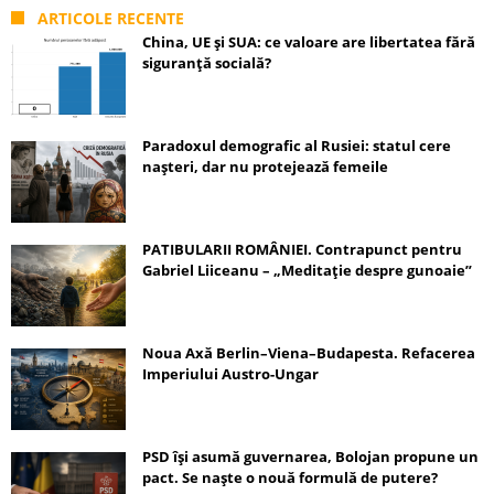
ARTICOLE RECENTE
China, UE și SUA: ce valoare are libertatea fără
siguranță socială?
Paradoxul demografic al Rusiei: statul cere
nașteri, dar nu protejează femeile
PATIBULARII ROMÂNIEI. Contrapunct pentru
Gabriel Liiceanu – „Meditație despre gunoaie”
Noua Axă Berlin–Viena–Budapesta. Refacerea
Imperiului Austro-Ungar
PSD își asumă guvernarea, Bolojan propune un
pact. Se naște o nouă formulă de putere?