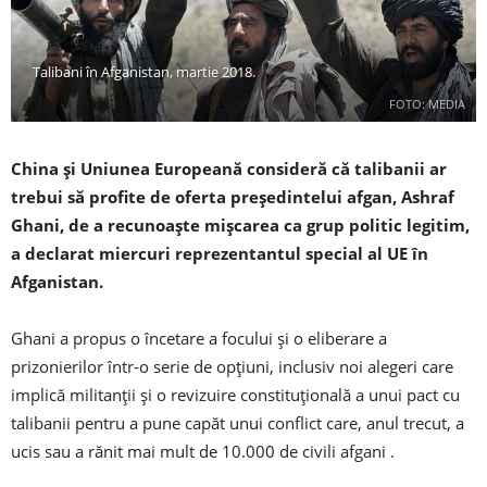
Talibani în Afganistan, martie 2018.
FOTO: MEDIA
China și Uniunea Europeană consideră că talibanii ar
trebui să profite de oferta președintelui afgan, Ashraf
Ghani, de a recunoaște mișcarea ca grup politic legitim,
a declarat miercuri reprezentantul special al UE în
Afganistan.
Ghani a propus o încetare a focului și o eliberare a
prizonierilor într-o serie de opțiuni, inclusiv noi alegeri care
implică militanții și o revizuire constituțională a unui pact cu
talibanii pentru a pune capăt unui conflict care, anul trecut, a
ucis sau a rănit mai mult de 10.000 de civili afgani .