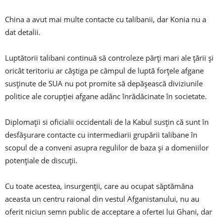
China a avut mai multe contacte cu talibanii, dar Konia nu a
dat detalii.
Luptătorii talibani continuă să controleze părți mari ale țării și
oricât teritoriu ar câștiga pe câmpul de luptă forțele afgane
susținute de SUA nu pot promite să depășească diviziunile
politice ale corupției afgane adânc înrădăcinate în societate.
Diplomații si oficialii occidentali de la Kabul susțin că sunt în
desfășurare contacte cu intermediarii grupării talibane în
scopul de a conveni asupra regulilor de baza și a domeniilor
potențiale de discuții.
Cu toate acestea, insurgenții, care au ocupat săptămâna
aceasta un centru raional din vestul Afganistanului, nu au
oferit niciun semn public de acceptare a ofertei lui Ghani, dar