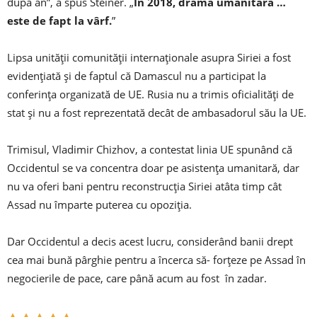
după an”, a spus Steiner. „
În 2018, drama umanitară …
este de fapt la vârf.
”
Lipsa unității comunității internaționale asupra Siriei a fost
evidențiată și de faptul că Damascul nu a participat la
conferința organizată de UE. Rusia nu a trimis oficialități de
stat și nu a fost reprezentată decât de ambasadorul său la UE.
Trimisul, Vladimir Chizhov, a contestat linia UE spunând că
Occidentul se va concentra doar pe asistența umanitară, dar
nu va oferi bani pentru reconstrucția Siriei atâta timp cât
Assad nu împarte puterea cu opoziția.
Dar Occidentul a decis acest lucru, considerând banii drept
cea mai bună pârghie pentru a încerca să- forțeze pe Assad în
negocierile de pace, care până acum au fost în zadar.