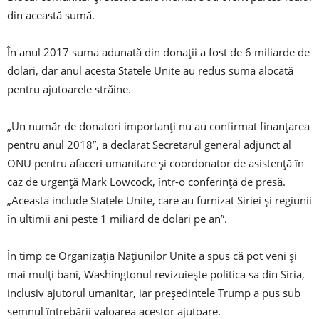
din această sumă.
În anul 2017 suma adunată din donații a fost de 6 miliarde de
dolari, dar anul acesta Statele Unite au redus suma alocată
pentru ajutoarele străine.
„Un număr de donatori importanți nu au confirmat finanțarea
pentru anul 2018”, a declarat Secretarul general adjunct al
ONU pentru afaceri umanitare și coordonator de asistență în
caz de urgență Mark Lowcock, într-o conferință de presă.
„Aceasta include Statele Unite, care au furnizat Siriei și regiunii
în ultimii ani peste 1 miliard de dolari pe an”.
În timp ce Organizația Națiunilor Unite a spus că pot veni și
mai mulți bani, Washingtonul revizuiește politica sa din Siria,
inclusiv ajutorul umanitar, iar președintele Trump a pus sub
semnul întrebării valoarea acestor ajutoare.