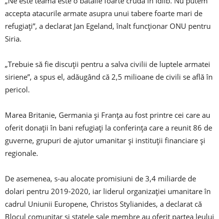
„Ne este teamă este o bătălie foarte crudă în Idlib. Nu putem
accepta atacurile armate asupra unui tabere foarte mari de
refugiați”, a declarat Jan Egeland, înalt funcționar ONU pentru
Siria.
„Trebuie să fie discuții pentru a salva civilii de luptele armatei
siriene”, a spus el, adăugând că 2,5 milioane de civili se află în
pericol.
Marea Britanie, Germania și Franța au fost printre cei care au
oferit donații în bani refugiați la conferința care a reunit 86 de
guverne, grupuri de ajutor umanitar și instituții financiare și
regionale.
De asemenea, s-au alocate promisiuni de 3,4 miliarde de
dolari pentru 2019-2020, iar liderul organizației umanitare în
cadrul Uniunii Europene, Christos Stylianides, a declarat că
Blocul comunitar și statele sale membre au oferit partea leului