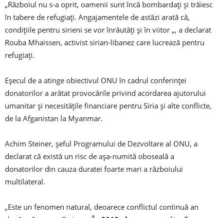
„Războiul nu s-a oprit, oamenii sunt încă bombardați și trăiesc
în tabere de refugiați. Angajamentele de astăzi arată că,
condițiile pentru sirieni se vor înrăutăți și în viitor „, a declarat
Rouba Mhaissen, activist sirian-libanez care lucrează pentru
refugiați.
Eșecul de a atinge obiectivul ONU în cadrul conferinței
donatorilor a arătat provocările privind acordarea ajutorului
umanitar și necesitățile financiare pentru Siria și alte conflicte,
de la Afganistan la Myanmar.
Achim Steiner, șeful Programului de Dezvoltare al ONU, a
declarat că există un risc de așa-numită oboseală a
donatorilor din cauza duratei foarte mari a războiului
multilateral.
„Este un fenomen natural, deoarece conflictul continuă an