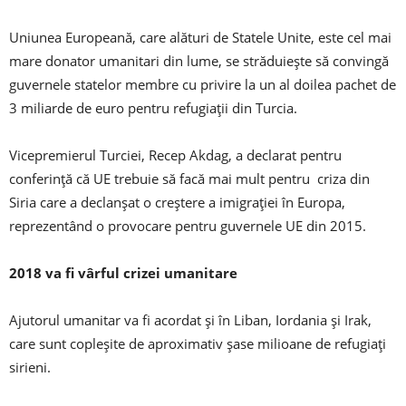
Uniunea Europeană, care alături de Statele Unite, este cel mai
mare donator umanitari din lume, se străduiește să convingă
guvernele statelor membre cu privire la un al doilea pachet de
3 miliarde de euro pentru refugiații din Turcia.
Vicepremierul Turciei, Recep Akdag, a declarat pentru
conferință că UE trebuie să facă mai mult pentru criza din
Siria care a declanșat o creștere a imigrației în Europa,
reprezentând o provocare pentru guvernele UE din 2015.
2018 va fi vârful crizei umanitare
Ajutorul umanitar va fi acordat și în Liban, Iordania și Irak,
care sunt copleșite de aproximativ șase milioane de refugiați
sirieni.