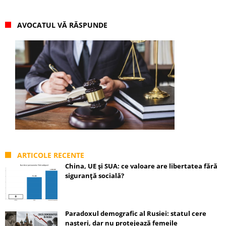
AVOCATUL VĂ RĂSPUNDE
ARTICOLE RECENTE
China, UE și SUA: ce valoare are libertatea fără
siguranță socială?
Paradoxul demografic al Rusiei: statul cere
nașteri, dar nu protejează femeile