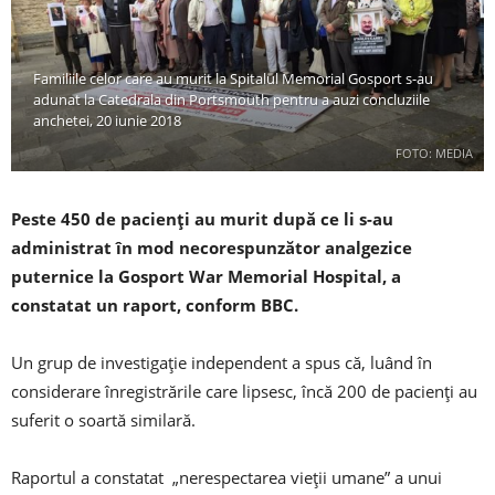
Familiile celor care au murit la Spitalul Memorial Gosport s-au
adunat la Catedrala din Portsmouth pentru a auzi concluziile
anchetei, 20 iunie 2018
FOTO: MEDIA
Peste 450 de pacienți au murit după ce li s-au
administrat în mod necorespunzător analgezice
puternice la Gosport War Memorial Hospital, a
constatat un raport, conform BBC.
Un grup de investigație independent a spus că, luând în
considerare înregistrările care lipsesc, încă 200 de pacienți au
suferit o soartă similară.
Raportul a constatat „nerespectarea vieții umane” a unui