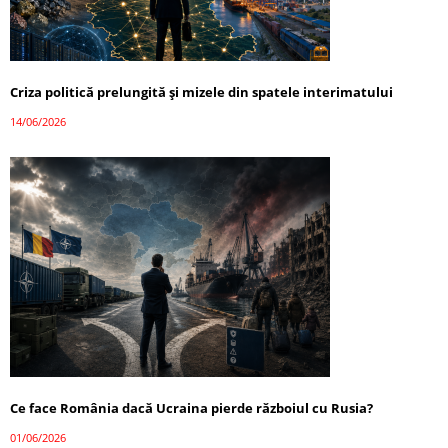
Criza politică prelungită și mizele din spatele interimatului
14/06/2026
Ce face România dacă Ucraina pierde războiul cu Rusia?
01/06/2026