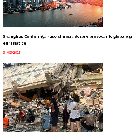
Shanghai: Conferința ruso-chineză despre provocările globale și
eurasiatice
31/03/2025