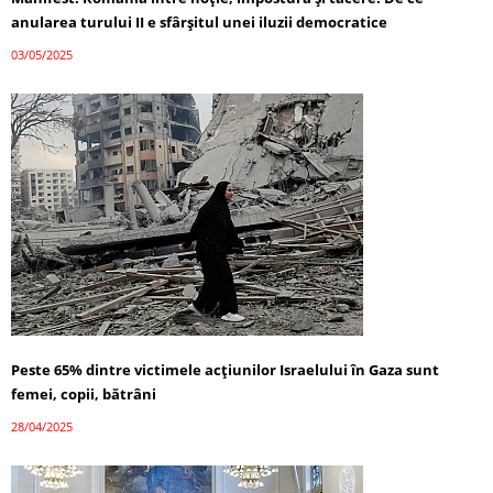
anularea turului II e sfârșitul unei iluzii democratice
03/05/2025
Peste 65% dintre victimele acțiunilor Israelului în Gaza sunt
femei, copii, bătrâni
28/04/2025