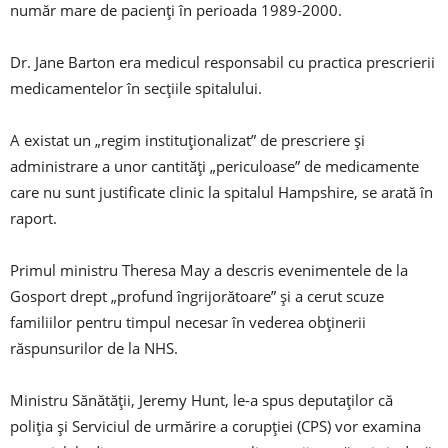
număr mare de pacienți în perioada 1989-2000.
Dr. Jane Barton era medicul responsabil cu practica prescrierii
medicamentelor în secțiile spitalului.
A existat un „regim instituționalizat” de prescriere și
administrare a unor cantități „periculoase” de medicamente
care nu sunt justificate clinic la spitalul Hampshire, se arată în
raport.
Primul ministru Theresa May a descris evenimentele de la
Gosport drept „profund îngrijorătoare” și a cerut scuze
familiilor pentru timpul necesar în vederea obținerii
răspunsurilor de la NHS.
Ministru Sănătății, Jeremy Hunt, le-a spus deputaților că
poliția și Serviciul de urmărire a corupției (CPS) vor examina