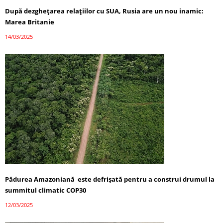
După dezghețarea relațiilor cu SUA, Rusia are un nou inamic:
Marea Britanie
14/03/2025
Pădurea Amazoniană este defrișată pentru a construi drumul la
summitul climatic COP30
12/03/2025