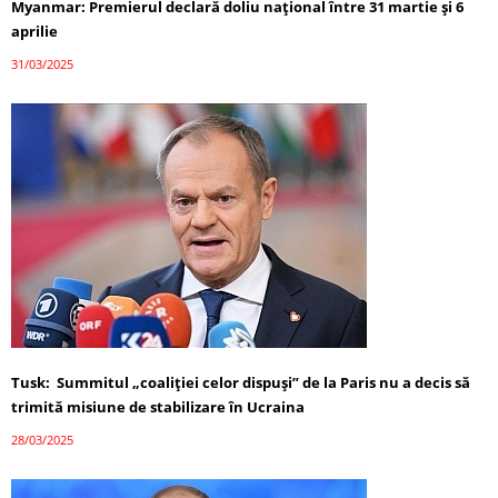
Myanmar: Premierul declară doliu național între 31 martie și 6
aprilie
31/03/2025
Tusk: Summitul „coaliției celor dispuși” de la Paris nu a decis să
trimită misiune de stabilizare în Ucraina
28/03/2025