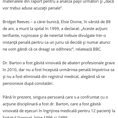
materialele din raport pentru a analiza pașii următori și „dacă
vor trebui aduse acuzații penale”.
Bridget Reeves – a cărei bunică, Elsie Divine, în vârstă de 88
de ani, a murit la spital în 1999, a declarat: „Aceste acțiuni
terifiante, rușinoase și de neiertat trebuie divulgate într-o
instanță penală pentru ca un juriu să decidă și numai atunci
ne vom gândi că ce dreagi se odihnesc”, relatează BBC.
Dr. Barton a fost găsită vinovată de abateri profesionale grave
în 2010, dar nu a fost începută urmărirea penală împotriva sa
și nu a fost eliminată din registrul medical, alegând să se
pensioneze după constatări.
Până în prezent, singura persoană care s-a confruntat cu o
acțiune disciplinară a fost dr. Barton, care a fost găsită
vinovată de eșecuri în îngrijirea medicală pentru 12 pacienți la
Spitalul Gosport, între 1996 și 1999.