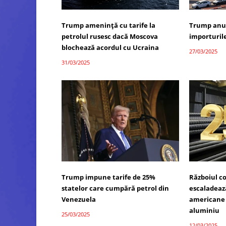
Trump amenință cu tarife la
Trump anun
petrolul rusesc dacă Moscova
importuril
blochează acordul cu Ucraina
27/03/2025
31/03/2025
Trump impune tarife de 25%
Războiul c
statelor care cumpără petrol din
escaladeaz
Venezuela
americane l
aluminiu
25/03/2025
12/03/2025