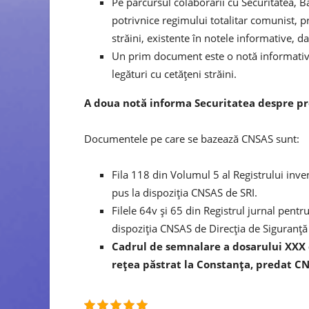
Pe parcursul colaborării cu Securitatea, Bă
potrivnice regimului totalitar comunist, pr
străini, existente în notele informative, d
Un prim document este o notă informativă
legături cu cetățeni străini.
A doua notă informa Securitatea despre pre
Documentele pe care se bazează CNSAS sunt:
Fila 118 din Volumul 5 al Registrului inve
pus la dispoziția CNSAS de SRI.
Filele 64v și 65 din Registrul jurnal pen
dispoziția CNSAS de Direcția de Siguranță 
Cadrul de semnalare a dosarului XXX 
rețea păstrat la Constanța, predat CNS