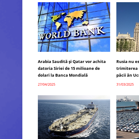
Arabia Saudită și Qatar vor achita
Rusia nu e
datoria Siriei de 15 milioane de
trimiterea
dolari la Banca Mondială
păcii ăn U
27/04/2025
31/03/2025