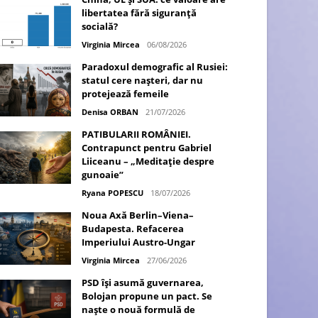
libertatea fără siguranță
socială?
Virginia Mircea
06/08/2026
Paradoxul demografic al Rusiei:
statul cere nașteri, dar nu
protejează femeile
Denisa ORBAN
21/07/2026
PATIBULARII ROMÂNIEI.
Contrapunct pentru Gabriel
Liiceanu – „Meditație despre
gunoaie”
Ryana POPESCU
18/07/2026
Noua Axă Berlin–Viena–
Budapesta. Refacerea
Imperiului Austro-Ungar
Virginia Mircea
27/06/2026
PSD își asumă guvernarea,
Bolojan propune un pact. Se
naște o nouă formulă de