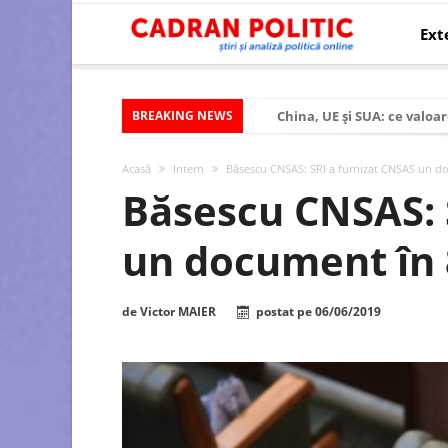
Ext
BREAKING NEWS
China, UE și SUA: ce valoar
Criza politică prelungită ș
Acasă
Intern
Băsescu CNSAS: SRI a furnizat CNSAS un do
Modelul economic al SUA:
Băsescu CNSAS: 
Modelul economic al Chinei
un document în 8
Modelul economic al Rusiei
Occidentul obosit și Estul
de
Victor MAIER
postat pe
06/06/2019
Viitorul României în Uniun
România – ROExit pentru a
Controlul minții prin nan
Huawei dezvoltă un nou ci