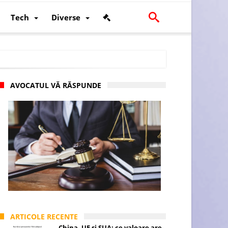
Tech
Diverse
AVOCATUL VĂ RĂSPUNDE
scalității și poziției României în U.E.
ARTICOLE RECENTE
China, UE și SUA: ce valoare are