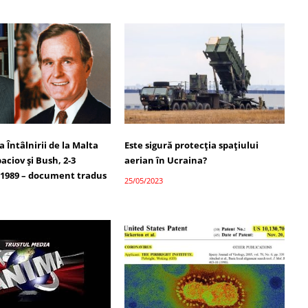
Întâlnirii de la Malta
Este sigură protecția spațiului
aciov și Bush, 2-3
aerian în Ucraina?
1989 – document tradus
25/05/2023