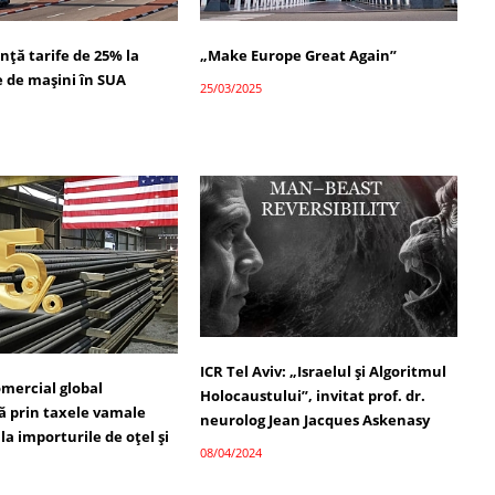
ță tarife de 25% la
„Make Europe Great Again”
e de mașini în SUA
25/03/2025
ICR Tel Aviv: „Israelul și Algoritmul
omercial global
Holocaustului”, invitat prof. dr.
ă prin taxele vamale
neurolog Jean Jacques Askenasy
a importurile de oțel și
08/04/2024