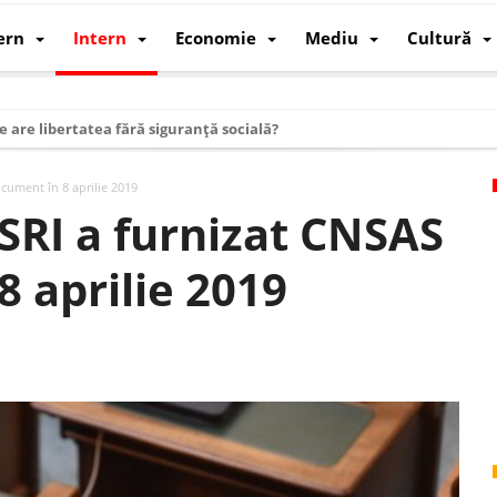
ern
Intern
Economie
Mediu
Cultură
e are libertatea fără siguranță socială?
i mizele din spatele interimatului
cument în 8 aprilie 2019
 cum au devenit cea mai mare economie a lumii
SRI a furnizat CNSAS
: cum a devenit atelierul lumii și rivalul economic al SUA
 aprilie 2019
: de ce rezistă?
 care revine: o realitate pe care România o simte, nu o spune
ea Europeană. Ce ne așteaptă? – O analiză structurală a demografiei, fi
 supraviețui ca țară
oparticule
p AI pentru a înlocui Nvidia