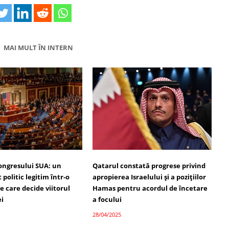
MAI MULT ÎN INTERN
ongresului SUA: un
Qatarul constată progrese privind
politic legitim într-o
apropierea Israelului și a pozițiilor
 care decide viitorul
Hamas pentru acordul de încetare
ei
a focului
28/04/2025