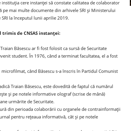
instituția cere instanței să constate calitatea de colaborator
ază pe mai multe documente din arhivele SRI și Ministerului
 SRI la începutul lunii aprilie 2019.
 trimis de CNSAS instanței:
aian Băsescu ar fi fost folosit ca sursă de Securitate
venit student. În 1976, când a terminat facultatea, el a fost
 fi microfilmat, când Băsescu s-a înscris în Partidul Comunist
 adică Traian Băsescu, este dovedită de faptul că numărul
ște și pe notele informative olograf (scrise de mână)
oane urmărite de Securitate.
ură din perioada colaborării cu organele de contrainformații
jurnal pentru rețeaua informativă, cât și pe notele