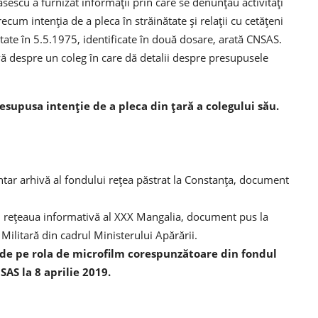
sescu a furnizat informații prin care se denunțau activități
ecum intenția de a pleca în străinătate și relații cu cetățeni
atate în 5.5.1975, identificate în două dosare, arată CNSAS.
 despre un coleg în care dă detalii despre presupusele
supusa intenție de a pleca din țară a colegului său.
ntar arhivă al fondului rețea păstrat la Constanța, document
tru rețeaua informativă al XXX Mangalia, document pus la
Militară din cadrul Ministerului Apărării.
de pe rola de microfilm corespunzătoare din fondul
AS la 8 aprilie 2019.