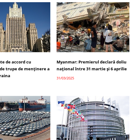
ste de accord cu
Myanmar: Premierul declară doliu
 de trupe de menținere a
național între 31 martie și 6 aprilie
craina
31/03/2025