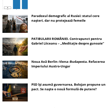
Paradoxul demografic al Rusiei: statul cere
nașteri, dar nu protejează femeile
PATIBULARII ROMÂNIEI. Contrapunct pentru
Gabriel Liiceanu – „Meditație despre gunoaie”
Noua Axă Berlin–Viena–Budapesta. Refacerea
Imperiului Austro-Ungar
PSD își asumă guvernarea, Bolojan propune un
pact. Se naște o nouă formulă de putere?